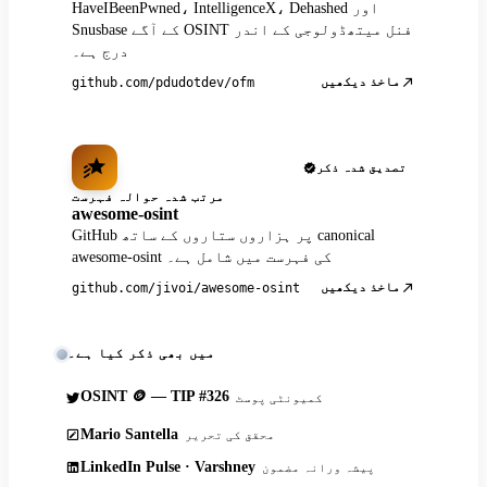
HaveIBeenPwned، IntelligenceX، Dehashed اور
Snusbase کے آگے OSINT فنل میتھڈولوجی کے اندر
درج ہے۔
ماخذ دیکھیں
github.com/pdudotdev/ofm
تصدیق شدہ ذکر
مرتب شدہ حوالہ فہرست
awesome-osint
GitHub پر ہزاروں ستاروں کے ساتھ canonical
awesome-osint کی فہرست میں شامل ہے۔
ماخذ دیکھیں
github.com/jivoi/awesome-osint
میں بھی ذکر کیا ہے۔
OSINT 🪙 — TIP #326
کمیونٹی پوسٹ
Mario Santella
محقق کی تحریر
LinkedIn Pulse · Varshney
پیشہ ورانہ مضمون