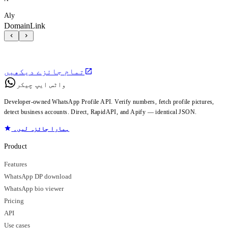
Aly
DomainLink
تمام جائزے دیکھیں
واٹس ایپ چیکر
Developer-owned WhatsApp Profile API. Verify numbers, fetch profile pictures,
detect business accounts. Direct, RapidAPI, and Apify — identical JSON.
ہمارا جائزہ لیں۔
Product
Features
WhatsApp DP download
WhatsApp bio viewer
Pricing
API
Use cases