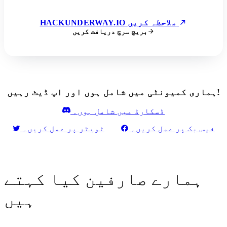
HACKUNDERWAY.IO ملاحظہ کریں
بریچ سرچ دریافت کریں
ہماری کمیونٹی میں شامل ہوں اور اپ ڈیٹ رہیں!
ڈسکارڈ میں شامل ہوں۔
فیس بک پر عمل کریں۔
ٹویٹر پر عمل کریں۔
ہمارے صارفین کیا کہتے
ہیں