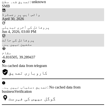
تصدیق شدہ سطح: unknown
SMB
واٹس ایپ پر رجسٹرڈ
April 30, 2026
پروفائل کی آخری تبدیلی
Jun 4, 2026, 03:00 PM
پروفائل کی حالت
متعین نہیں ہے۔
مقام
-6.816505, 39.289437
No cached data from telegram
کاروباری تصدیق
تصدیق دستیاب نہیں ہے۔: No cached data from
businessVerification
گوگل میپس کی فہرست