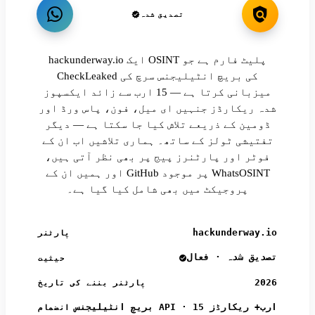
تصدیق شدہ
hackunderway.io ایک OSINT پلیٹ فارم ہے جو
CheckLeaked کی بریچ انٹیلیجنس سرچ کی
میزبانی کرتا ہے — 15 ارب سے زائد ایکسپوز
شدہ ریکارڈز جنہیں ای میل، فون، پاس ورڈ اور
ڈومین کے ذریعے تلاش کیا جا سکتا ہے — دیگر
تفتیشی ٹولز کے ساتھ۔ ہماری تلاشیں اب ان کے
فوٹر اور پارٹنرز پیج پر بھی نظر آتی ہیں،
اور ہمیں ان کے GitHub پر موجود WhatsOSINT
پروجیکٹ میں بھی شامل کیا گیا ہے۔
hackunderway.io
پارٹنر
تصدیق شدہ · فعال
حیثیت
2026
پارٹنر بننے کی تاریخ
بریچ انٹیلیجنس API · 15 ارب+ ریکارڈز
انضمام