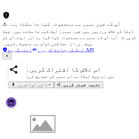
⚠️ آپ کے فون نمبر سے سمجھوتہ کیا جا سکتا ہے۔
ڈیٹا کی خلاف ورزیوں میں فون نمبرز لیک کیے جا سکتے ہیں۔ چیک
کریں کہ آیا آپ کے نمبر سے سمجھوتہ کیا گیا ہے اور اپنے آپ کو
پیشہ ورانہ حفاظتی ٹولز سے محفوظ رکھیں۔
انٹیگریٹ API
لیک کی جانچ کریں۔
اس تلاش کا اشتراک کریں۔
میں نے چیک لیکڈ سے اس نمبر کی تصدیق کی۔
نتیجہ شیئر کریں۔
ڈاؤن لوڈ کریں۔