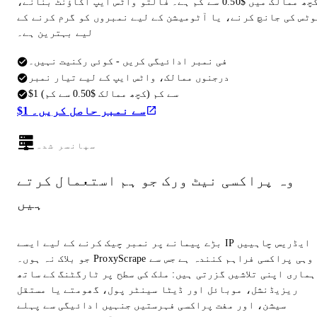
کچھ ممالک میں $0.50 سے کم ہے۔ فالتو واٹس ایپ اکاؤنٹ بنانے،
وٹس کی جانچ کرنے، یا آٹومیشن کے لیے نمبروں کو گرم کرنے کے
لیے بہترین ہے۔
فی نمبر ادائیگی کریں - کوئی رکنیت نہیں۔
درجنوں ممالک، واٹس ایپ کے لیے تیار نمبر
$1 سے کم (کچھ ممالک $0.50 سے کم)
$1 سے نمبر حاصل کریں۔
سپانسر شدہ
وہ پراکسی نیٹ ورک جو ہم استعمال کرتے
ہیں
بڑے پیمانے پر نمبر چیک کرنے کے لیے ایسے IP ایڈریس چاہییں
جو بلاک نہ ہوں۔ ProxyScrape وہی پراکسی فراہم کنندہ ہے جس سے
ہماری اپنی تلاشیں گزرتی ہیں: ملک کی سطح پر ٹارگٹنگ کے ساتھ
ریزیڈنشل، موبائل اور ڈیٹا سینٹر پول، گھومتے یا مستقل
سیشن، اور مفت پراکسی فہرستیں جنہیں ادائیگی سے پہلے