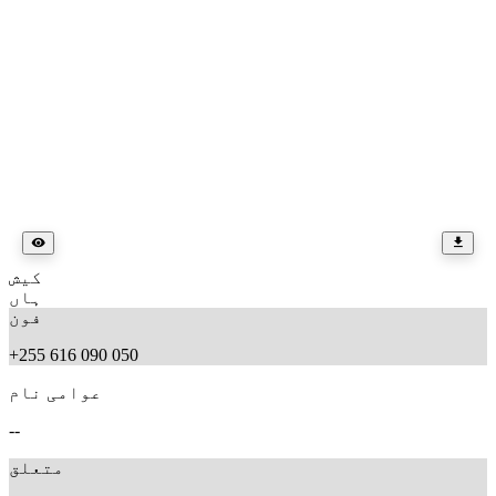
کیش
ہاں
فون
+255 616 090 050
عوامی نام
--
متعلق