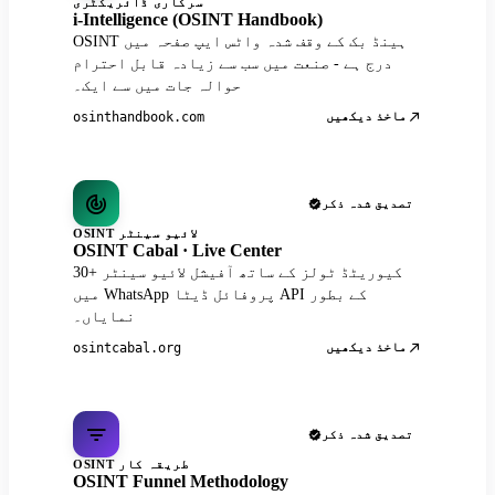
سرکاری ڈائریکٹری
i-Intelligence (OSINT Handbook)
OSINT ہینڈ بک کے وقف شدہ واٹس ایپ صفحہ میں
درج ہے - صنعت میں سب سے زیادہ قابل احترام
حوالہ جات میں سے ایک۔
ماخذ دیکھیں
osinthandbook.com
تصدیق شدہ ذکر
OSINT لائیو سینٹر
OSINT Cabal · Live Center
30+ کیوریٹڈ ٹولز کے ساتھ آفیشل لائیو سینٹر
میں WhatsApp پروفائل ڈیٹا API کے بطور
نمایاں۔
ماخذ دیکھیں
osintcabal.org
تصدیق شدہ ذکر
OSINT طریقہ کار
OSINT Funnel Methodology