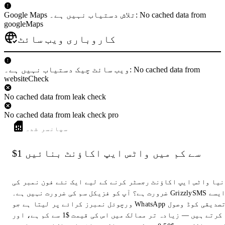
Google Maps تلاش دستیاب نہیں ہے۔: No cached data from
googleMaps
کاروباری ویب سائٹ
ویب سائٹ چیک دستیاب نہیں ہے۔: No cached data from
websiteCheck
No cached data from leak check
No cached data from leak check pro
سپانسر شدہ
$1 سے کم میں واٹس ایپ اکاؤنٹ بنائیں
نیا واٹس ایپ اکاؤنٹ رجسٹر کرنے کے لیے ایک نئے فون نمبر کی
ضرورت ہے؟ آپ کو فزیکل سم کی ضرورت نہیں ہے۔ GrizzlySMS ایسے
ورچوئل نمبرز کرائے پر لیتا ہے جو WhatsApp تصدیقی کوڈ وصول
کرتے ہیں — زیادہ تر ممالک میں اس کی قیمت $1 سے کم ہے، اور