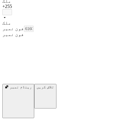
ملک
+255
ملک
فون نمبر
فون نمبر
تلاش کریں
رینڈم نمبر