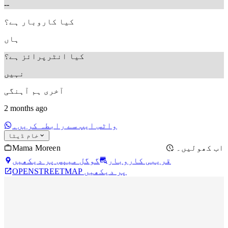
--
کیا کاروبار ہے؟
ہاں
کیا انٹرپرائز ہے؟
نہیں
آخری ہم آہنگی
2 months ago
واٹس ایپ سے رابطہ کریں۔
خام ڈیٹا
Mama Moreen
اب کھولیں۔
قریبی کاروبار
گوگل میپس پر دیکھیں
OPENSTREETMAP پر دیکھیں