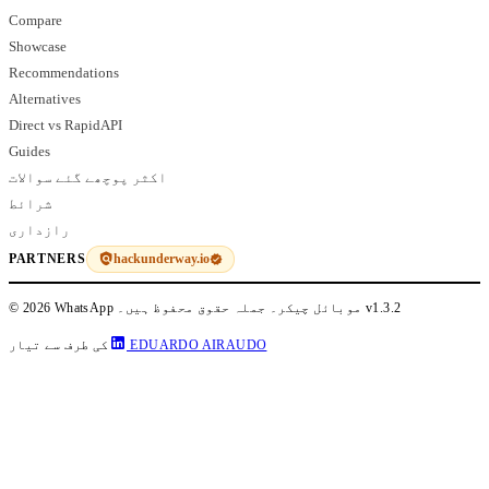
Compare
Showcase
Recommendations
Alternatives
Direct vs RapidAPI
Guides
اکثر پوچھے گئے سوالات
شرائط
رازداری
hackunderway.io
PARTNERS
v1.3.2
© 2026 WhatsApp موبائل چیکر۔ جملہ حقوق محفوظ ہیں۔
EDUARDO AIRAUDO
کی طرف سے تیار