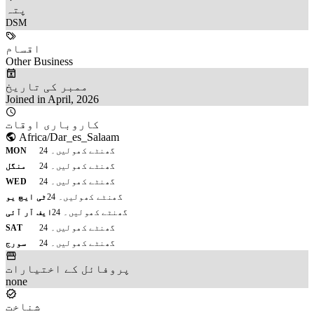
پتہ
DSM 
اقسام
Other Business
ممبر کی تاریخ
Joined in April, 2026
کاروباری اوقات
Africa/Dar_es_Salaam
24 گھنٹے کھولیں۔
MON
24 گھنٹے کھولیں۔
منگل
24 گھنٹے کھولیں۔
WED
24 گھنٹے کھولیں۔
ٹی ایچ یو
24 گھنٹے کھولیں۔
ایف آر آئی
24 گھنٹے کھولیں۔
SAT
24 گھنٹے کھولیں۔
سورج
پروفائل کے اختیارات
none
شناخت