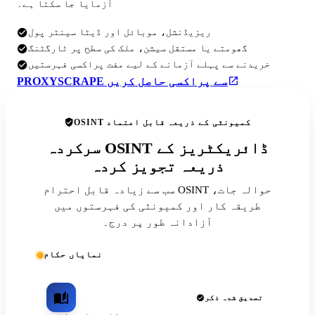
آزمایا جا سکتا ہے۔
ریزیڈنشل، موبائل اور ڈیٹا سینٹر پول
گھومتے یا مستقل سیشن، ملک کی سطح پر ٹارگٹنگ
خریدنے سے پہلے آزمانے کے لیے مفت پراکسی فہرستیں
PROXYSCRAPE سے پراکسی حاصل کریں
OSINT کمیونٹی کے ذریعہ قابل اعتماد
سرکردہ OSINT ڈائریکٹریز کے
ذریعہ تجویز کردہ
سب سے زیادہ قابل احترام OSINT حوالہ جات،
طریقہ کار اور کمیونٹی کی فہرستوں میں
آزادانہ طور پر درج۔
نمایاں حکام
تصدیق شدہ ذکر