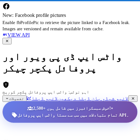
New: Facebook profile pictures
Enable fbProfilePic to retrieve the picture linked to a Facebook leak.
Images are versioned and remain available from cache.
VIEW API
واٹس ایپ ڈی پی ویور اور
پروفائل پکچر چیکر
اہم نوٹس: واٹس ایپ پروفائل پکچر کوریج
لائیو شیڈو بان ڈیٹا دیکھیں
لائیو ڈیٹا
تفصیلات
•
2,500+ خوش سبسکرائبرز میں شامل ہوں!
تمام متبادلات میں سب سے سستا واٹس ایپ پروفائل API۔