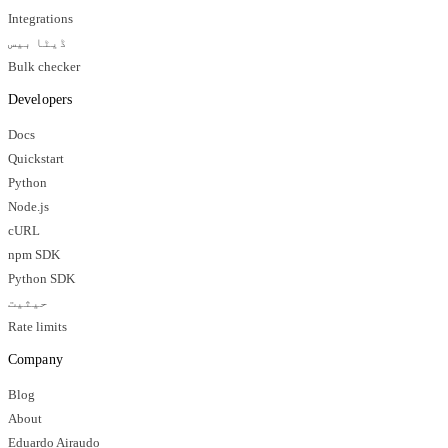
Integrations
ڈیٹا بیس
Bulk checker
Developers
Docs
Quickstart
Python
Node.js
cURL
npm SDK
Python SDK
حیثیت
Rate limits
Company
Blog
About
Eduardo Airaudo