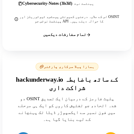
Cybersecurity-Notes (3ls3if)
پینٹسٹ نوٹ
اس کے علاوہ درجنوں کمیونٹی پوسٹس، ٹیوٹوریلز اور OSINT
پینٹسٹ نوٹس جو API کا حوالہ دیتے ہیں۔
تمام سفارشات دیکھیں
ہمارا پہلا سرکاری پارٹنر
hackunderway.io کے ساتھ باضابطہ
شراکت داری
دو OSINT پلیٹ فارمز کے درمیان ایک تصدیق
شدہ اتحاد، جو تفتیش کاروں کو ایک ہی مرحلے
میں فون نمبر سے ایکسپوژر ڈیٹا تک پہنچانے
کے لیے بنایا گیا ہے۔