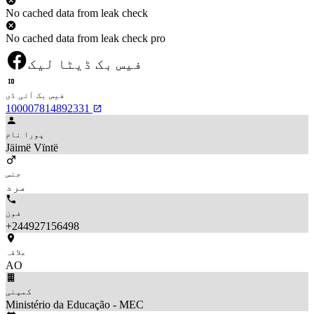
No cached data from leak check
No cached data from leak check pro
فیس بک ڈیٹا لیک
فیس بک آئی ڈی
100007814892331
پورا نام
Jäimë Vïntë
جنس
مرد
فون
+244927156498
علاقہ
AO
کمپنی
Ministério da Educação - MEC