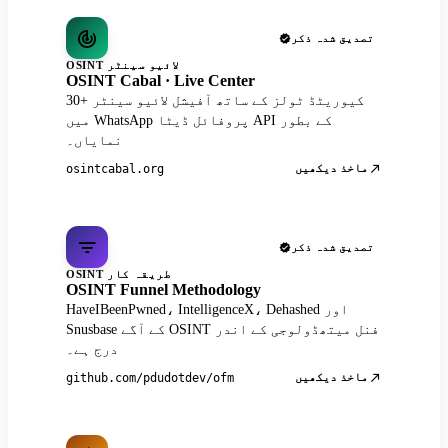
تصدیق شدہ ذکر
OSINT لائیو سینٹر
OSINT Cabal · Live Center
30+ کیوریٹڈ ٹولز کے ساتھ آفیشل لائیو سینٹر
میں WhatsApp پروفائل ڈیٹا API کے بطور
نمایاں۔
ماخذ دیکھیں
osintcabal.org
تصدیق شدہ ذکر
OSINT طریقہ کار
OSINT Funnel Methodology
HaveIBeenPwned، IntelligenceX، Dehashed اور
Snusbase کے آگے OSINT فنل میتھڈولوجی کے اندر
درج ہے۔
ماخذ دیکھیں
github.com/pdudotdev/ofm