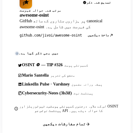
تصدیق شدہ ذکر
مرتب شدہ حوالہ فہرست
awesome-osint
GitHub پر ہزاروں ستاروں کے ساتھ canonical
awesome-osint کی فہرست میں شامل ہے۔
ماخذ دیکھیں
github.com/jivoi/awesome-osint
میں بھی ذکر کیا ہے۔
OSINT 🪙 — TIP #326
کمیونٹی پوسٹ
Mario Santella
محقق کی تحریر
LinkedIn Pulse · Varshney
پیشہ ورانہ مضمون
Cybersecurity-Notes (3ls3if)
پینٹسٹ نوٹ
اس کے علاوہ درجنوں کمیونٹی پوسٹس، ٹیوٹوریلز اور OSINT
پینٹسٹ نوٹس جو API کا حوالہ دیتے ہیں۔
تمام سفارشات دیکھیں