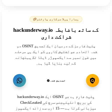
ہمارا پہلا سرکاری پارٹنر
hackunderway.io کے ساتھ باضابطہ
شراکت داری
دو OSINT پلیٹ فارمز کے درمیان ایک تصدیق
شدہ اتحاد، جو تفتیش کاروں کو ایک ہی مرحلے
میں فون نمبر سے ایکسپوژر ڈیٹا تک پہنچانے
کے لیے بنایا گیا ہے۔
تصدیق شدہ
hackunderway.io ایک OSINT پلیٹ فارم ہے جو
CheckLeaked کی بریچ انٹیلیجنس سرچ کی
میزبانی کرتا ہے — 15 ارب سے زائد ایکسپوز