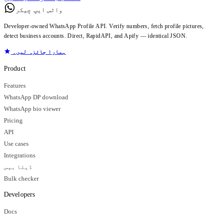
واٹس ایپ چیکر
Developer-owned WhatsApp Profile API. Verify numbers, fetch profile pictures,
detect business accounts. Direct, RapidAPI, and Apify — identical JSON.
ہمارا جائزہ لیں۔
Product
Features
WhatsApp DP download
WhatsApp bio viewer
Pricing
API
Use cases
Integrations
ڈیٹا بیس
Bulk checker
Developers
Docs