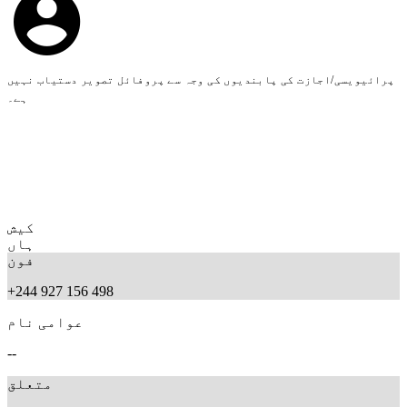
پرائیویسی/اجازت کی پابندیوں کی وجہ سے پروفائل تصویر دستیاب نہیں
ہے۔
کیش
ہاں
فون
+244 927 156 498
عوامی نام
--
متعلق