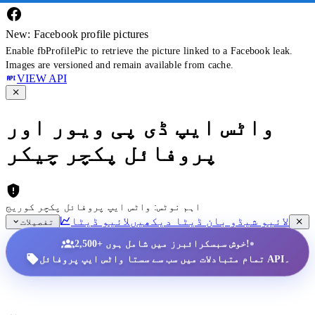
New: Facebook profile pictures
Enable fbProfilePic to retrieve the picture linked to a Facebook leak.
Images are versioned and remain available from cache.
VIEW API
واٹس ایپ ڈی پی ویور اور
پروفائل پکچر چیکر
اہم نوٹس: واٹس ایپ پروفائل پکچر کوریج
لائیو شیڈو بان ڈیٹا دیکھیں
لائیو ڈیٹا
تفصیلات
•
2,500+ خوش سبسکرائبرز میں شامل ہوں!
تمام متبادلات میں سب سے سستا واٹس ایپ پروفائل API۔