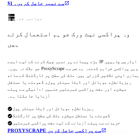
$1 سے نمبر حاصل کریں۔
سپانسر شدہ
وہ پراکسی نیٹ ورک جو ہم استعمال کرتے
ہیں
بڑے پیمانے پر نمبر چیک کرنے کے لیے ایسے IP ایڈریس چاہییں
جو بلاک نہ ہوں۔ ProxyScrape وہی پراکسی فراہم کنندہ ہے جس سے
ہماری اپنی تلاشیں گزرتی ہیں: ملک کی سطح پر ٹارگٹنگ کے ساتھ
ریزیڈنشل، موبائل اور ڈیٹا سینٹر پول، گھومتے یا مستقل
سیشن، اور مفت پراکسی فہرستیں جنہیں ادائیگی سے پہلے
آزمایا جا سکتا ہے۔
ریزیڈنشل، موبائل اور ڈیٹا سینٹر پول
گھومتے یا مستقل سیشن، ملک کی سطح پر ٹارگٹنگ
خریدنے سے پہلے آزمانے کے لیے مفت پراکسی فہرستیں
PROXYSCRAPE سے پراکسی حاصل کریں