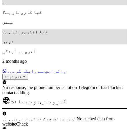
--
کیا کاروبار ہے؟
نہیں
کیا انٹرپرائز ہے؟
نہیں
آخری ہم آہنگی
2 months ago
واٹس ایپ سے رابطہ کریں۔
خام ڈیٹا
No response, the phone number is not on Telegram or has blocked
contact adding.
کاروباری ویب سائٹ
ویب سائٹ چیک دستیاب نہیں ہے۔: No cached data from
websiteCheck