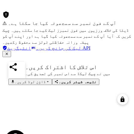
⚠️ آپ کے فون نمبر سے سمجھوتہ کیا جا سکتا ہے۔
ڈیٹا کی خلاف ورزیوں میں فون نمبرز لیک کیے جا سکتے ہیں۔ چیک
کریں کہ آیا آپ کے نمبر سے سمجھوتہ کیا گیا ہے اور اپنے آپ کو
پیشہ ورانہ حفاظتی ٹولز سے محفوظ رکھیں۔
انٹیگریٹ API
لیک کی جانچ کریں۔
اس تلاش کا اشتراک کریں۔
میں نے چیک لیکڈ سے اس نمبر کی تصدیق کی۔
نتیجہ شیئر کریں۔
ڈاؤن لوڈ کریں۔