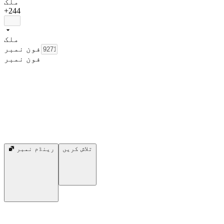
ملک
+244
ملک
فون نمبر
فون نمبر
تلاش کریں
رینڈم نمبر