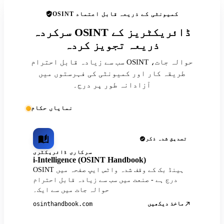
OSINT کمیونٹی کے ذریعہ قابل اعتماد
سرکردہ OSINT ڈائریکٹریز کے
ذریعہ تجویز کردہ
سب سے زیادہ قابل احترام OSINT حوالہ جات،
طریقہ کار اور کمیونٹی کی فہرستوں میں
آزادانہ طور پر درج۔
نمایاں حکام
تصدیق شدہ ذکر
سرکاری ڈائریکٹری
i-Intelligence (OSINT Handbook)
OSINT ہینڈ بک کے وقف شدہ واٹس ایپ صفحہ میں
درج ہے - صنعت میں سب سے زیادہ قابل احترام
حوالہ جات میں سے ایک۔
ماخذ دیکھیں
osinthandbook.com