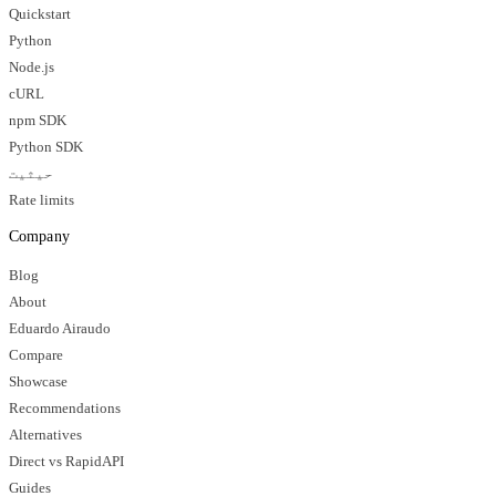
Quickstart
Python
Node.js
cURL
npm SDK
Python SDK
حیثیت
Rate limits
Company
Blog
About
Eduardo Airaudo
Compare
Showcase
Recommendations
Alternatives
Direct vs RapidAPI
Guides