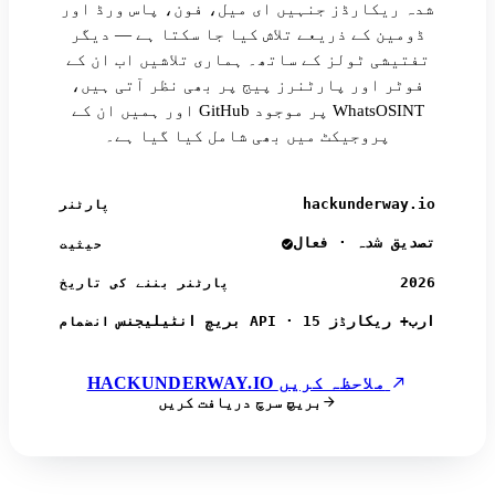
شدہ ریکارڈز جنہیں ای میل، فون، پاس ورڈ اور
ڈومین کے ذریعے تلاش کیا جا سکتا ہے — دیگر
تفتیشی ٹولز کے ساتھ۔ ہماری تلاشیں اب ان کے
فوٹر اور پارٹنرز پیج پر بھی نظر آتی ہیں،
اور ہمیں ان کے GitHub پر موجود WhatsOSINT
پروجیکٹ میں بھی شامل کیا گیا ہے۔
hackunderway.io
پارٹنر
تصدیق شدہ · فعال
حیثیت
2026
پارٹنر بننے کی تاریخ
بریچ انٹیلیجنس API · 15 ارب+ ریکارڈز
انضمام
HACKUNDERWAY.IO ملاحظہ کریں
بریچ سرچ دریافت کریں