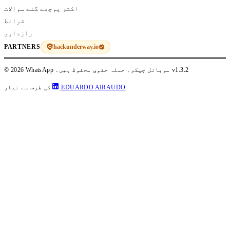
اکثر پوچھے گئے سوالات
شرائط
رازداری
hackunderway.io
PARTNERS
v1.3.2
© 2026 WhatsApp موبائل چیکر۔ جملہ حقوق محفوظ ہیں۔
EDUARDO AIRAUDO
کی طرف سے تیار