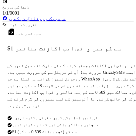
ڈیٹا کی تاریخ
1/1/0001
فیس بک پروفائل دیکھیں
ذخیرہ شدہ ڈیٹا
سپانسر شدہ
$1 سے کم میں واٹس ایپ اکاؤنٹ بنائیں
نیا واٹس ایپ اکاؤنٹ رجسٹر کرنے کے لیے ایک نئے فون نمبر کی
ضرورت ہے؟ آپ کو فزیکل سم کی ضرورت نہیں ہے۔ GrizzlySMS ایسے
ورچوئل نمبرز کرائے پر لیتا ہے جو WhatsApp تصدیقی کوڈ وصول
کرتے ہیں — زیادہ تر ممالک میں اس کی قیمت $1 سے کم ہے، اور
کچھ ممالک میں $0.50 سے کم ہے۔ فالتو واٹس ایپ اکاؤنٹ بنانے،
وٹس کی جانچ کرنے، یا آٹومیشن کے لیے نمبروں کو گرم کرنے کے
لیے بہترین ہے۔
فی نمبر ادائیگی کریں - کوئی رکنیت نہیں۔
درجنوں ممالک، واٹس ایپ کے لیے تیار نمبر
$1 سے کم (کچھ ممالک $0.50 سے کم)