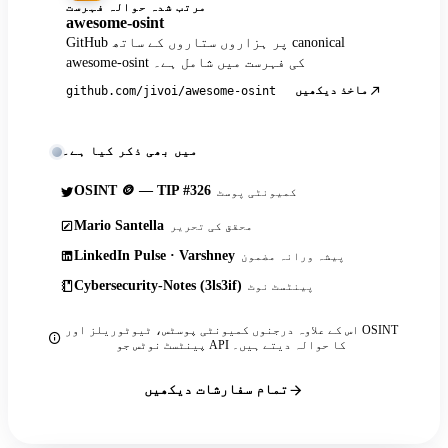
مرتب شدہ حوالہ فہرست
awesome-osint
GitHub پر ہزاروں ستاروں کے ساتھ canonical
awesome-osint کی فہرست میں شامل ہے۔
ماخذ دیکھیں
github.com/jivoi/awesome-osint
میں بھی ذکر کیا ہے۔
OSINT 🪙 — TIP #326
کمیونٹی پوسٹ
Mario Santella
محقق کی تحریر
LinkedIn Pulse · Varshney
پیشہ ورانہ مضمون
Cybersecurity-Notes (3ls3if)
پینٹسٹ نوٹ
اس کے علاوہ درجنوں کمیونٹی پوسٹس، ٹیوٹوریلز اور OSINT
پینٹسٹ نوٹس جو API کا حوالہ دیتے ہیں۔
تمام سفارشات دیکھیں