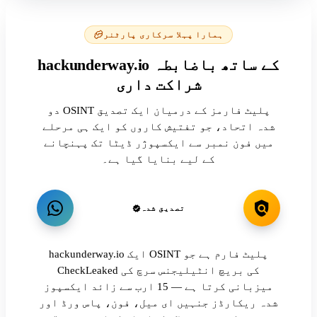
ہمارا پہلا سرکاری پارٹنر
hackunderway.io کے ساتھ باضابطہ
شراکت داری
دو OSINT پلیٹ فارمز کے درمیان ایک تصدیق
شدہ اتحاد، جو تفتیش کاروں کو ایک ہی مرحلے
میں فون نمبر سے ایکسپوژر ڈیٹا تک پہنچانے
کے لیے بنایا گیا ہے۔
تصدیق شدہ
hackunderway.io ایک OSINT پلیٹ فارم ہے جو
CheckLeaked کی بریچ انٹیلیجنس سرچ کی
میزبانی کرتا ہے — 15 ارب سے زائد ایکسپوز
شدہ ریکارڈز جنہیں ای میل، فون، پاس ورڈ اور