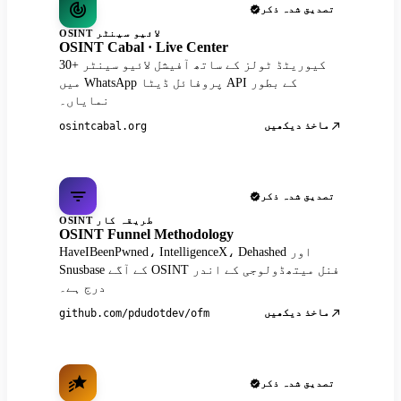
تصدیق شدہ ذکر
OSINT لائیو سینٹر
OSINT Cabal · Live Center
30+ کیوریٹڈ ٹولز کے ساتھ آفیشل لائیو سینٹر
میں WhatsApp پروفائل ڈیٹا API کے بطور
نمایاں۔
ماخذ دیکھیں
osintcabal.org
تصدیق شدہ ذکر
OSINT طریقہ کار
OSINT Funnel Methodology
HaveIBeenPwned، IntelligenceX، Dehashed اور
Snusbase کے آگے OSINT فنل میتھڈولوجی کے اندر
درج ہے۔
ماخذ دیکھیں
github.com/pdudotdev/ofm
تصدیق شدہ ذکر