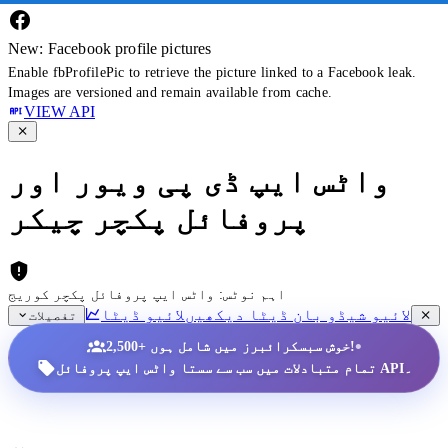
New: Facebook profile pictures
Enable fbProfilePic to retrieve the picture linked to a Facebook leak.
Images are versioned and remain available from cache.
VIEW API
واٹس ایپ ڈی پی ویور اور
پروفائل پکچر چیکر
اہم نوٹس: واٹس ایپ پروفائل پکچر کوریج
لائیو شیڈو بان ڈیٹا دیکھیں
لائیو ڈیٹا
تفصیلات
•
2,500+ خوش سبسکرائبرز میں شامل ہوں!
تمام متبادلات میں سب سے سستا واٹس ایپ پروفائل API۔