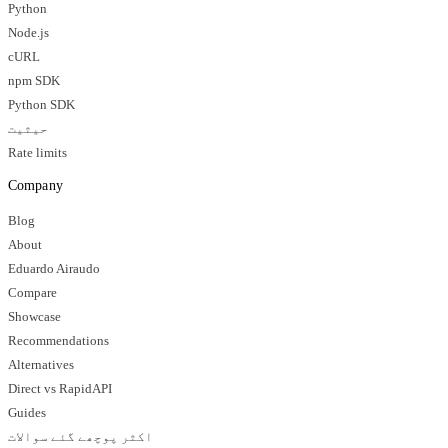
Python
Node.js
cURL
npm SDK
Python SDK
حیثیت
Rate limits
Company
Blog
About
Eduardo Airaudo
Compare
Showcase
Recommendations
Alternatives
Direct vs RapidAPI
Guides
اکثر پوچھے گئے سوالات