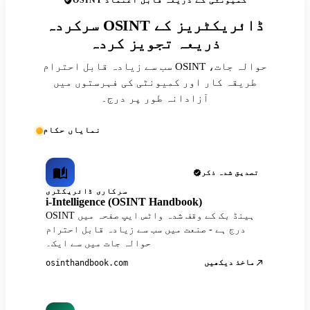
OSINT کمیونٹی کے ذریعہ قابل اعتماد
سرکردہ OSINT ڈائریکٹریز کے
ذریعہ تجویز کردہ
سب سے زیادہ قابل احترام OSINT حوالہ جات،
طریقہ کار اور کمیونٹی کی فہرستوں میں
آزادانہ طور پر درج۔
نمایاں حکام
تصدیق شدہ ذکر
سرکاری ڈائریکٹری
i-Intelligence (OSINT Handbook)
OSINT ہینڈ بک کے وقف شدہ واٹس ایپ صفحہ میں
درج ہے - صنعت میں سب سے زیادہ قابل احترام
حوالہ جات میں سے ایک۔
ماخذ دیکھیں
osinthandbook.com