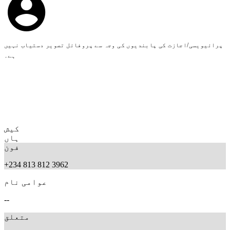
پرائیویسی/اجازت کی پابندیوں کی وجہ سے پروفائل تصویر دستیاب نہیں
ہے۔
کیش
ہاں
فون
+234 813 812 3962
عوامی نام
--
متعلق