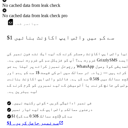
No cached data from leak check
No cached data from leak check pro
سپانسر شدہ
$1 سے کم میں واٹس ایپ اکاؤنٹ بنائیں
نیا واٹس ایپ اکاؤنٹ رجسٹر کرنے کے لیے ایک نئے فون نمبر کی
ضرورت ہے؟ آپ کو فزیکل سم کی ضرورت نہیں ہے۔ GrizzlySMS ایسے
ورچوئل نمبرز کرائے پر لیتا ہے جو WhatsApp تصدیقی کوڈ وصول
کرتے ہیں — زیادہ تر ممالک میں اس کی قیمت $1 سے کم ہے، اور
کچھ ممالک میں $0.50 سے کم ہے۔ فالتو واٹس ایپ اکاؤنٹ بنانے،
وٹس کی جانچ کرنے، یا آٹومیشن کے لیے نمبروں کو گرم کرنے کے
لیے بہترین ہے۔
فی نمبر ادائیگی کریں - کوئی رکنیت نہیں۔
درجنوں ممالک، واٹس ایپ کے لیے تیار نمبر
$1 سے کم (کچھ ممالک $0.50 سے کم)
$1 سے نمبر حاصل کریں۔