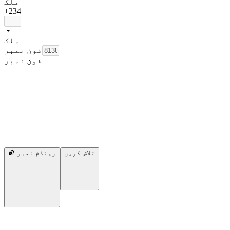
ملک
+234
ملک
فون نمبر
فون نمبر
تلاش کریں
رینڈم نمبر