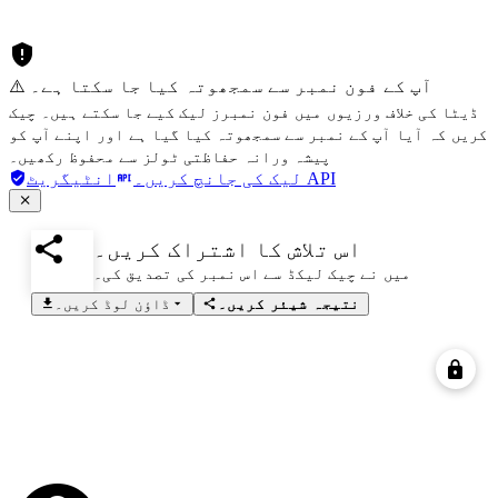
⚠️ آپ کے فون نمبر سے سمجھوتہ کیا جا سکتا ہے۔
ڈیٹا کی خلاف ورزیوں میں فون نمبرز لیک کیے جا سکتے ہیں۔ چیک
کریں کہ آیا آپ کے نمبر سے سمجھوتہ کیا گیا ہے اور اپنے آپ کو
پیشہ ورانہ حفاظتی ٹولز سے محفوظ رکھیں۔
انٹیگریٹ API
لیک کی جانچ کریں۔
اس تلاش کا اشتراک کریں۔
میں نے چیک لیکڈ سے اس نمبر کی تصدیق کی۔
نتیجہ شیئر کریں۔
ڈاؤن لوڈ کریں۔