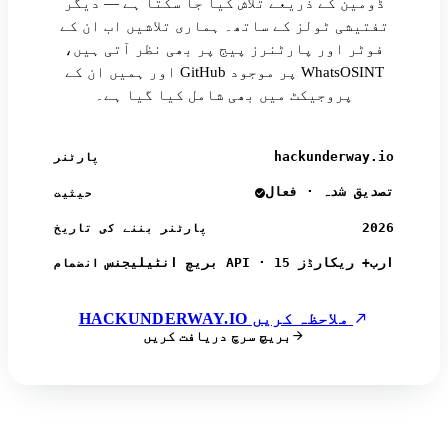
ڈومین کے ذریعے تلاش کیا جا سکتا ہے — دیگر
تفتیشی ٹولز کے ساتھ۔ ہماری تلاشیں اب ان کے
فوٹر اور پارٹنرز پیج پر بھی نظر آتی ہیں،
اور ہمیں ان کے GitHub پر موجود WhatsOSINT
پروجیکٹ میں بھی شامل کیا گیا ہے۔
hackunderway.io
پارٹنر
تصدیق شدہ · فعال
حیثیت
2026
پارٹنر بننے کی تاریخ
بریچ انٹیلیجنس API · 15 ارب+ ریکارڈز
انضمام
HACKUNDERWAY.IO ملاحظہ کریں
بریچ سرچ دریافت کریں