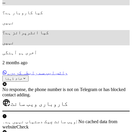
--
کیا کاروبار ہے؟
نہیں
کیا انٹرپرائز ہے؟
نہیں
آخری ہم آہنگی
2 months ago
واٹس ایپ سے رابطہ کریں۔
خام ڈیٹا
No response, the phone number is not on Telegram or has blocked
contact adding.
کاروباری ویب سائٹ
ویب سائٹ چیک دستیاب نہیں ہے۔: No cached data from
websiteCheck