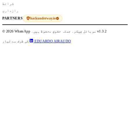
شرائط
رازداری
hackunderway.io
PARTNERS
v1.3.2
© 2026 WhatsApp موبائل چیکر۔ جملہ حقوق محفوظ ہیں۔
EDUARDO AIRAUDO
کی طرف سے تیار