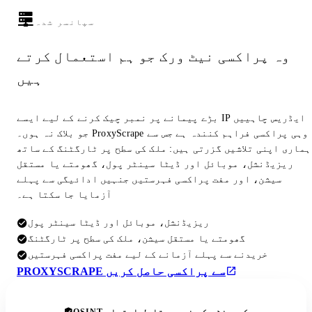
سپانسر شدہ
وہ پراکسی نیٹ ورک جو ہم استعمال کرتے
ہیں
بڑے پیمانے پر نمبر چیک کرنے کے لیے ایسے IP ایڈریس چاہییں
جو بلاک نہ ہوں۔ ProxyScrape وہی پراکسی فراہم کنندہ ہے جس سے
ہماری اپنی تلاشیں گزرتی ہیں: ملک کی سطح پر ٹارگٹنگ کے ساتھ
ریزیڈنشل، موبائل اور ڈیٹا سینٹر پول، گھومتے یا مستقل
سیشن، اور مفت پراکسی فہرستیں جنہیں ادائیگی سے پہلے
آزمایا جا سکتا ہے۔
ریزیڈنشل، موبائل اور ڈیٹا سینٹر پول
گھومتے یا مستقل سیشن، ملک کی سطح پر ٹارگٹنگ
خریدنے سے پہلے آزمانے کے لیے مفت پراکسی فہرستیں
PROXYSCRAPE سے پراکسی حاصل کریں