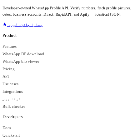
Developer-owned WhatsApp Profile API. Verify numbers, fetch profile pictures,
detect business accounts. Direct, RapidAPI, and Apify — identical JSON.
ہمارا جائزہ لیں۔
Product
Features
WhatsApp DP download
WhatsApp bio viewer
Pricing
API
Use cases
Integrations
ڈیٹا بیس
Bulk checker
Developers
Docs
Quickstart