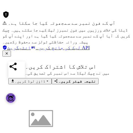
⚠️ آپ کے فون نمبر سے سمجھوتہ کیا جا سکتا ہے۔
ڈیٹا کی خلاف ورزیوں میں فون نمبرز لیک کیے جا سکتے ہیں۔ چیک
کریں کہ آیا آپ کے نمبر سے سمجھوتہ کیا گیا ہے اور اپنے آپ کو
پیشہ ورانہ حفاظتی ٹولز سے محفوظ رکھیں۔
انٹیگریٹ API
لیک کی جانچ کریں۔
اس تلاش کا اشتراک کریں۔
میں نے چیک لیکڈ سے اس نمبر کی تصدیق کی۔
نتیجہ شیئر کریں۔
ڈاؤن لوڈ کریں۔