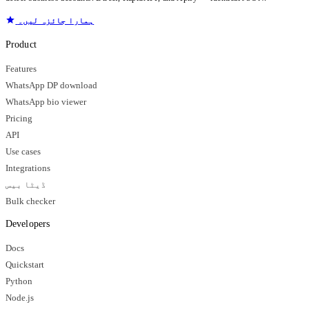
ہمارا جائزہ لیں۔
Product
Features
WhatsApp DP download
WhatsApp bio viewer
Pricing
API
Use cases
Integrations
ڈیٹا بیس
Bulk checker
Developers
Docs
Quickstart
Python
Node.js