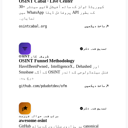
OSINT Cabal · Live Center
30+ کیوریٹڈ ٹولز کے ساتھ آفیشل لائیو سینٹر
میں WhatsApp پروفائل ڈیٹا API کے بطور
نمایاں۔
ماخذ دیکھیں
osintcabal.org
تصدیق شدہ ذکر
OSINT طریقہ کار
OSINT Funnel Methodology
HaveIBeenPwned، IntelligenceX، Dehashed اور
Snusbase کے آگے OSINT فنل میتھڈولوجی کے اندر
درج ہے۔
ماخذ دیکھیں
github.com/pdudotdev/ofm
تصدیق شدہ ذکر
مرتب شدہ حوالہ فہرست
awesome-osint
GitHub پر ہزاروں ستاروں کے ساتھ canonical