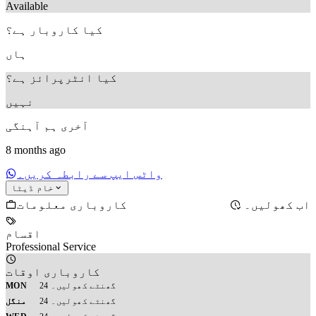
Available
کیا کاروبار ہے؟
ہاں
کیا انٹرپرائز ہے؟
نہیں
آخری ہم آہنگی
8 months ago
واٹس ایپ سے رابطہ کریں۔
خام ڈیٹا
کاروباری معلومات
اب کھولیں۔
اقسام
Professional Service
کاروباری اوقات
24 گھنٹے کھولیں۔
MON
24 گھنٹے کھولیں۔
منگل