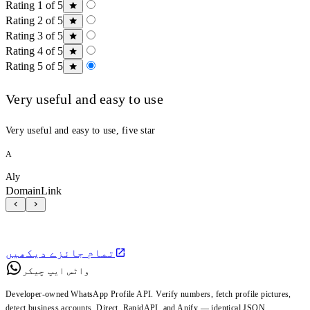
Rating 1 of 5
Rating 2 of 5
Rating 3 of 5
Rating 4 of 5
Rating 5 of 5
Very useful and easy to use
Very useful and easy to use, five star
A
Aly
DomainLink
تمام جائزے دیکھیں
واٹس ایپ چیکر
Developer-owned WhatsApp Profile API. Verify numbers, fetch profile pictures,
detect business accounts. Direct, RapidAPI, and Apify — identical JSON.