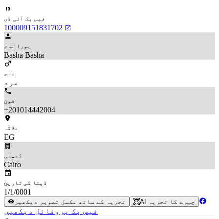
فیس بک آئی ڈی
100009151831702
پورا نام
Basha Basha
جنس
مرد
فون
+201014442004
علاقہ
EG
کمپنی
Cairo
ڈیٹا کی تاریخ
1/1/0001
AI چہرے کا تجزیہ
تجزیہ کے ساتھ مکمل تصویر دیکھیں
فیس بک پروفائل دیکھیں