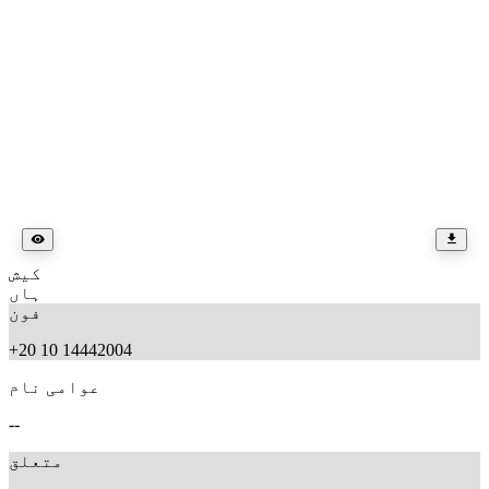
کیش
ہاں
فون
+20 10 14442004
عوامی نام
--
متعلق