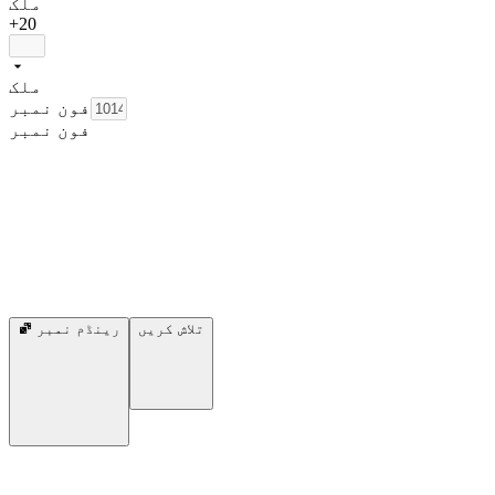
ملک
+20
ملک
فون نمبر
فون نمبر
تلاش کریں
رینڈم نمبر