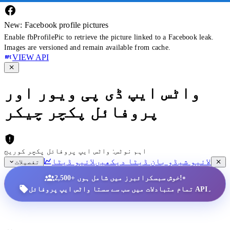
New: Facebook profile pictures
Enable fbProfilePic to retrieve the picture linked to a Facebook leak.
Images are versioned and remain available from cache.
VIEW API
واٹس ایپ ڈی پی ویور اور
پروفائل پکچر چیکر
اہم نوٹس: واٹس ایپ پروفائل پکچر کوریج
لائیو شیڈو بان ڈیٹا دیکھیں
لائیو ڈیٹا
تفصیلات
•
2,500+ خوش سبسکرائبرز میں شامل ہوں!
تمام متبادلات میں سب سے سستا واٹس ایپ پروفائل API۔