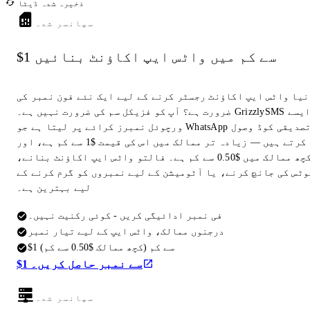
ذخیرہ شدہ ڈیٹا
سپانسر شدہ
$1 سے کم میں واٹس ایپ اکاؤنٹ بنائیں
نیا واٹس ایپ اکاؤنٹ رجسٹر کرنے کے لیے ایک نئے فون نمبر کی
ضرورت ہے؟ آپ کو فزیکل سم کی ضرورت نہیں ہے۔ GrizzlySMS ایسے
ورچوئل نمبرز کرائے پر لیتا ہے جو WhatsApp تصدیقی کوڈ وصول
کرتے ہیں — زیادہ تر ممالک میں اس کی قیمت $1 سے کم ہے، اور
کچھ ممالک میں $0.50 سے کم ہے۔ فالتو واٹس ایپ اکاؤنٹ بنانے،
وٹس کی جانچ کرنے، یا آٹومیشن کے لیے نمبروں کو گرم کرنے کے
لیے بہترین ہے۔
فی نمبر ادائیگی کریں - کوئی رکنیت نہیں۔
درجنوں ممالک، واٹس ایپ کے لیے تیار نمبر
$1 سے کم (کچھ ممالک $0.50 سے کم)
$1 سے نمبر حاصل کریں۔
سپانسر شدہ