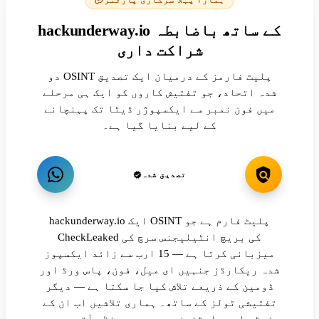
ہمارا پہلا سرکاری پارٹنر
hackunderway.io کے ساتھ باضابطہ
شراکت داری
دو OSINT پلیٹ فارمز کے درمیان ایک تصدیق
شدہ اتحاد، جو تفتیش کاروں کو ایک ہی مرحلے
میں فون نمبر سے ایکسپوژر ڈیٹا تک پہنچانے
کے لیے بنایا گیا ہے۔
تصدیق شدہ
hackunderway.io ایک OSINT پلیٹ فارم ہے جو
CheckLeaked کی بریچ انٹیلیجنس سرچ کی
میزبانی کرتا ہے — 15 ارب سے زائد ایکسپوز
شدہ ریکارڈز جنہیں ای میل، فون، پاس ورڈ اور
ڈومین کے ذریعے تلاش کیا جا سکتا ہے — دیگر
تفتیشی ٹولز کے ساتھ۔ ہماری تلاشیں اب ان کے