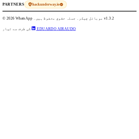
hackunderway.io
PARTNERS
v1.3.2
© 2026 WhatsApp موبائل چیکر۔ جملہ حقوق محفوظ ہیں۔
EDUARDO AIRAUDO
کی طرف سے تیار