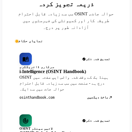
ذریعہ تجویز کردہ
سب سے زیادہ قابل احترام OSINT حوالہ جات،
طریقہ کار اور کمیونٹی کی فہرستوں میں
آزادانہ طور پر درج۔
نمایاں حکام
تصدیق شدہ ذکر
سرکاری ڈائریکٹری
i-Intelligence (OSINT Handbook)
OSINT ہینڈ بک کے وقف شدہ واٹس ایپ صفحہ میں
درج ہے - صنعت میں سب سے زیادہ قابل احترام
حوالہ جات میں سے ایک۔
ماخذ دیکھیں
osinthandbook.com
تصدیق شدہ ذکر
OSINT لائیو سینٹر