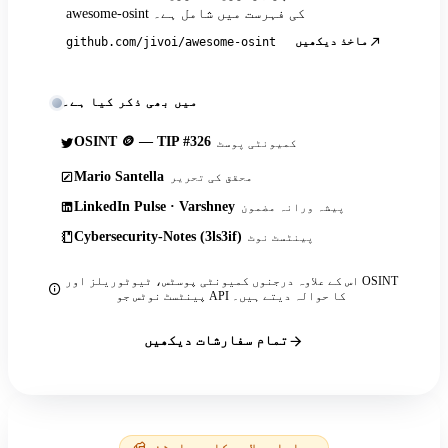
awesome-osint کی فہرست میں شامل ہے۔
ماخذ دیکھیں
github.com/jivoi/awesome-osint
میں بھی ذکر کیا ہے۔
OSINT 🪙 — TIP #326
کمیونٹی پوسٹ
Mario Santella
محقق کی تحریر
LinkedIn Pulse · Varshney
پیشہ ورانہ مضمون
Cybersecurity-Notes (3ls3if)
پینٹسٹ نوٹ
اس کے علاوہ درجنوں کمیونٹی پوسٹس، ٹیوٹوریلز اور OSINT
پینٹسٹ نوٹس جو API کا حوالہ دیتے ہیں۔
تمام سفارشات دیکھیں