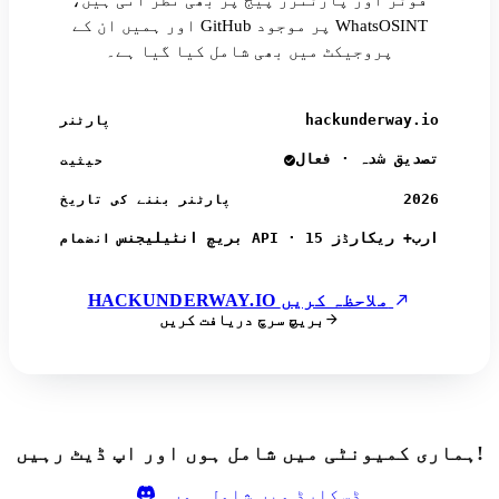
فوٹر اور پارٹنرز پیج پر بھی نظر آتی ہیں،
اور ہمیں ان کے GitHub پر موجود WhatsOSINT
پروجیکٹ میں بھی شامل کیا گیا ہے۔
hackunderway.io
پارٹنر
تصدیق شدہ · فعال
حیثیت
2026
پارٹنر بننے کی تاریخ
بریچ انٹیلیجنس API · 15 ارب+ ریکارڈز
انضمام
HACKUNDERWAY.IO ملاحظہ کریں
بریچ سرچ دریافت کریں
ہماری کمیونٹی میں شامل ہوں اور اپ ڈیٹ رہیں!
ڈسکارڈ میں شامل ہوں۔