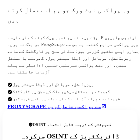
وہ پراکسی نیٹ ورک جو ہم استعمال کرتے
ہیں
بڑے پیمانے پر نمبر چیک کرنے کے لیے ایسے IP ایڈریس چاہییں
جو بلاک نہ ہوں۔ ProxyScrape وہی پراکسی فراہم کنندہ ہے جس سے
ہماری اپنی تلاشیں گزرتی ہیں: ملک کی سطح پر ٹارگٹنگ کے ساتھ
ریزیڈنشل، موبائل اور ڈیٹا سینٹر پول، گھومتے یا مستقل
سیشن، اور مفت پراکسی فہرستیں جنہیں ادائیگی سے پہلے
آزمایا جا سکتا ہے۔
ریزیڈنشل، موبائل اور ڈیٹا سینٹر پول
گھومتے یا مستقل سیشن، ملک کی سطح پر ٹارگٹنگ
خریدنے سے پہلے آزمانے کے لیے مفت پراکسی فہرستیں
PROXYSCRAPE سے پراکسی حاصل کریں
OSINT کمیونٹی کے ذریعہ قابل اعتماد
سرکردہ OSINT ڈائریکٹریز کے