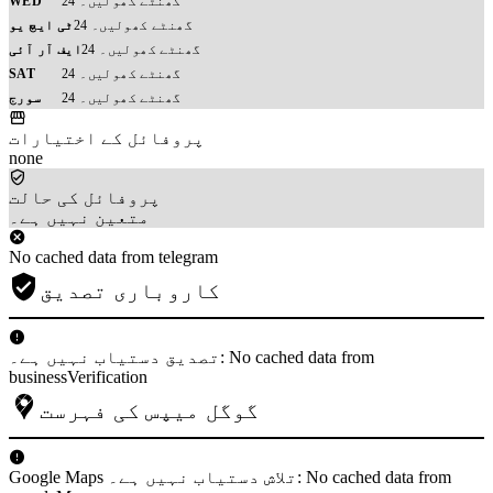
24 گھنٹے کھولیں۔
WED
24 گھنٹے کھولیں۔
ٹی ایچ یو
24 گھنٹے کھولیں۔
ایف آر آئی
24 گھنٹے کھولیں۔
SAT
24 گھنٹے کھولیں۔
سورج
پروفائل کے اختیارات
none
پروفائل کی حالت
متعین نہیں ہے۔
No cached data from telegram
کاروباری تصدیق
تصدیق دستیاب نہیں ہے۔: No cached data from
businessVerification
گوگل میپس کی فہرست
Google Maps تلاش دستیاب نہیں ہے۔: No cached data from