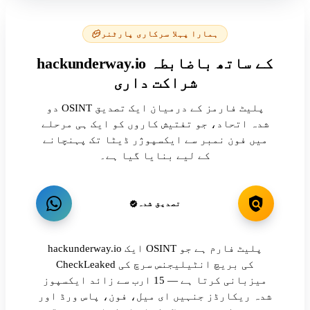
ہمارا پہلا سرکاری پارٹنر
hackunderway.io کے ساتھ باضابطہ
شراکت داری
دو OSINT پلیٹ فارمز کے درمیان ایک تصدیق
شدہ اتحاد، جو تفتیش کاروں کو ایک ہی مرحلے
میں فون نمبر سے ایکسپوژر ڈیٹا تک پہنچانے
کے لیے بنایا گیا ہے۔
تصدیق شدہ
hackunderway.io ایک OSINT پلیٹ فارم ہے جو
CheckLeaked کی بریچ انٹیلیجنس سرچ کی
میزبانی کرتا ہے — 15 ارب سے زائد ایکسپوز
شدہ ریکارڈز جنہیں ای میل، فون، پاس ورڈ اور