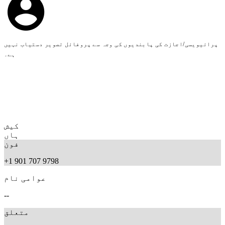
پرائیویسی/اجازت کی پابندیوں کی وجہ سے پروفائل تصویر دستیاب نہیں
ہے۔
کیش
ہاں
فون
+1 901 707 9798
عوامی نام
--
متعلق