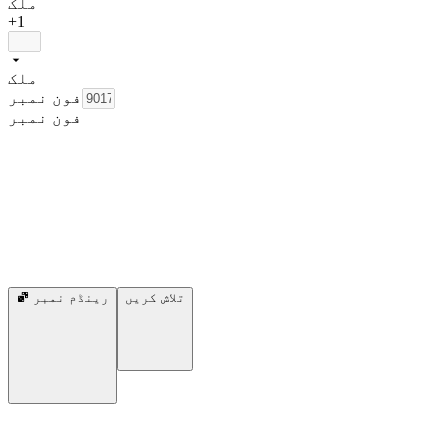
ملک
+1
ملک
فون نمبر
فون نمبر
تلاش کریں
رینڈم نمبر