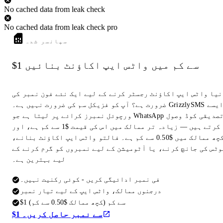
No cached data from leak check
No cached data from leak check pro
سپانسر شدہ
$1 سے کم میں واٹس ایپ اکاؤنٹ بنائیں
نیا واٹس ایپ اکاؤنٹ رجسٹر کرنے کے لیے ایک نئے فون نمبر کی
ضرورت ہے؟ آپ کو فزیکل سم کی ضرورت نہیں ہے۔ GrizzlySMS ایسے
ورچوئل نمبرز کرائے پر لیتا ہے جو WhatsApp تصدیقی کوڈ وصول
کرتے ہیں — زیادہ تر ممالک میں اس کی قیمت $1 سے کم ہے، اور
کچھ ممالک میں $0.50 سے کم ہے۔ فالتو واٹس ایپ اکاؤنٹ بنانے،
وٹس کی جانچ کرنے، یا آٹومیشن کے لیے نمبروں کو گرم کرنے کے
لیے بہترین ہے۔
فی نمبر ادائیگی کریں - کوئی رکنیت نہیں۔
درجنوں ممالک، واٹس ایپ کے لیے تیار نمبر
$1 سے کم (کچھ ممالک $0.50 سے کم)
$1 سے نمبر حاصل کریں۔