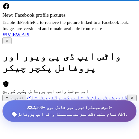
New: Facebook profile pictures
Enable fbProfilePic to retrieve the picture linked to a Facebook leak.
Images are versioned and remain available from cache.
VIEW API
واٹس ایپ ڈی پی ویور اور
پروفائل پکچر چیکر
اہم نوٹس: واٹس ایپ پروفائل پکچر کوریج
لائیو شیڈو بان ڈیٹا دیکھیں
لائیو ڈیٹا
تفصیلات
•
2,500+ خوش سبسکرائبرز میں شامل ہوں!
تمام متبادلات میں سب سے سستا واٹس ایپ پروفائل API۔