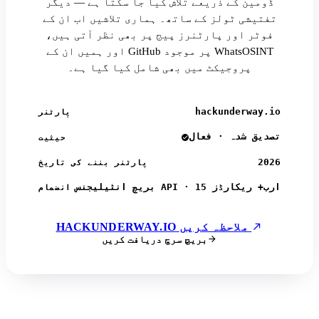
ڈومین کے ذریعے تلاش کیا جا سکتا ہے — دیگر
تفتیشی ٹولز کے ساتھ۔ ہماری تلاشیں اب ان کے
فوٹر اور پارٹنرز پیج پر بھی نظر آتی ہیں،
اور ہمیں ان کے GitHub پر موجود WhatsOSINT
پروجیکٹ میں بھی شامل کیا گیا ہے۔
hackunderway.io
پارٹنر
تصدیق شدہ · فعال
حیثیت
2026
پارٹنر بننے کی تاریخ
بریچ انٹیلیجنس API · 15 ارب+ ریکارڈز
انضمام
HACKUNDERWAY.IO ملاحظہ کریں
بریچ سرچ دریافت کریں