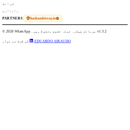
شرائط
رازداری
hackunderway.io
PARTNERS
v1.3.2
© 2026 WhatsApp موبائل چیکر۔ جملہ حقوق محفوظ ہیں۔
EDUARDO AIRAUDO
کی طرف سے تیار