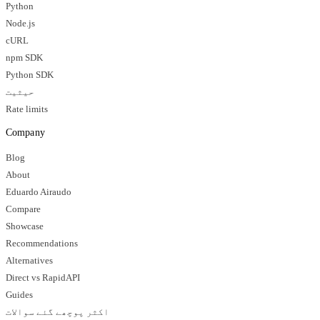
Python
Node.js
cURL
npm SDK
Python SDK
حیثیت
Rate limits
Company
Blog
About
Eduardo Airaudo
Compare
Showcase
Recommendations
Alternatives
Direct vs RapidAPI
Guides
اکثر پوچھے گئے سوالات