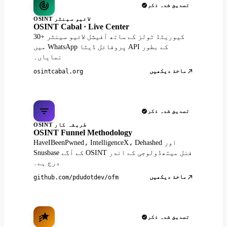
تصدیق شدہ ذکر
OSINT لائیو سینٹر
OSINT Cabal · Live Center
30+ کیوریٹڈ ٹولز کے ساتھ آفیشل لائیو سینٹر
میں WhatsApp پروفائل ڈیٹا API کے بطور
نمایاں۔
ماخذ دیکھیں
osintcabal.org
تصدیق شدہ ذکر
OSINT طریقہ کار
OSINT Funnel Methodology
HaveIBeenPwned، IntelligenceX، Dehashed اور
Snusbase کے آگے OSINT فنل میتھڈولوجی کے اندر
درج ہے۔
ماخذ دیکھیں
github.com/pdudotdev/ofm
تصدیق شدہ ذکر