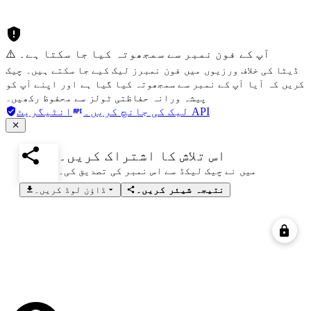
⚠️ آپ کے فون نمبر سے سمجھوتہ کیا جا سکتا ہے۔
ڈیٹا کی خلاف ورزیوں میں فون نمبرز لیک کیے جا سکتے ہیں۔ چیک
کریں کہ آیا آپ کے نمبر سے سمجھوتہ کیا گیا ہے اور اپنے آپ کو
پیشہ ورانہ حفاظتی ٹولز سے محفوظ رکھیں۔
انٹیگریٹ API
لیک کی جانچ کریں۔
اس تلاش کا اشتراک کریں۔
میں نے چیک لیکڈ سے اس نمبر کی تصدیق کی۔
نتیجہ شیئر کریں۔
ڈاؤن لوڈ کریں۔