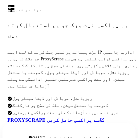
سپانسر شدہ
وہ پراکسی نیٹ ورک جو ہم استعمال کرتے
ہیں
بڑے پیمانے پر نمبر چیک کرنے کے لیے ایسے IP ایڈریس چاہییں
جو بلاک نہ ہوں۔ ProxyScrape وہی پراکسی فراہم کنندہ ہے جس سے
ہماری اپنی تلاشیں گزرتی ہیں: ملک کی سطح پر ٹارگٹنگ کے ساتھ
ریزیڈنشل، موبائل اور ڈیٹا سینٹر پول، گھومتے یا مستقل
سیشن، اور مفت پراکسی فہرستیں جنہیں ادائیگی سے پہلے
آزمایا جا سکتا ہے۔
ریزیڈنشل، موبائل اور ڈیٹا سینٹر پول
گھومتے یا مستقل سیشن، ملک کی سطح پر ٹارگٹنگ
خریدنے سے پہلے آزمانے کے لیے مفت پراکسی فہرستیں
PROXYSCRAPE سے پراکسی حاصل کریں