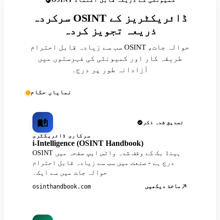
OSINT کمیونٹی کے ذریعہ قابل اعتماد
سرکردہ OSINT ڈائریکٹریز کے
ذریعہ تجویز کردہ
سب سے زیادہ قابل احترام OSINT حوالہ جات،
طریقہ کار اور کمیونٹی کی فہرستوں میں
آزادانہ طور پر درج۔
نمایاں حکام
تصدیق شدہ ذکر
سرکاری ڈائریکٹری
i-Intelligence (OSINT Handbook)
OSINT ہینڈ بک کے وقف شدہ واٹس ایپ صفحہ میں
درج ہے - صنعت میں سب سے زیادہ قابل احترام
حوالہ جات میں سے ایک۔
ماخذ دیکھیں
osinthandbook.com