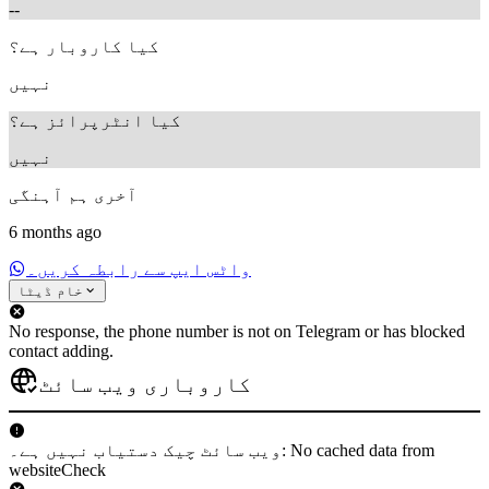
--
کیا کاروبار ہے؟
نہیں
کیا انٹرپرائز ہے؟
نہیں
آخری ہم آہنگی
6 months ago
واٹس ایپ سے رابطہ کریں۔
خام ڈیٹا
No response, the phone number is not on Telegram or has blocked
contact adding.
کاروباری ویب سائٹ
ویب سائٹ چیک دستیاب نہیں ہے۔: No cached data from
websiteCheck