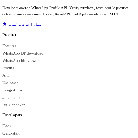
Developer-owned WhatsApp Profile API. Verify numbers, fetch profile pictures,
detect business accounts. Direct, RapidAPI, and Apify — identical JSON.
ہمارا جائزہ لیں۔
Product
Features
WhatsApp DP download
WhatsApp bio viewer
Pricing
API
Use cases
Integrations
ڈیٹا بیس
Bulk checker
Developers
Docs
Quickstart