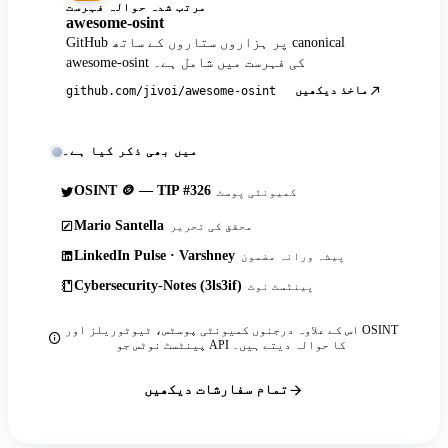
مرتب شدہ حوالہ فہرست
awesome-osint
GitHub پر ہزاروں ستاروں کے ساتھ canonical
awesome-osint کی فہرست میں شامل ہے۔
ماخذ دیکھیں
github.com/jivoi/awesome-osint
میں بھی ذکر کیا ہے۔
OSINT 🪙 — TIP #326
کمیونٹی پوسٹ
Mario Santella
محقق کی تحریر
LinkedIn Pulse · Varshney
پیشہ ورانہ مضمون
Cybersecurity-Notes (3ls3if)
پینٹسٹ نوٹ
اس کے علاوہ درجنوں کمیونٹی پوسٹس، ٹیوٹوریلز اور OSINT
پینٹسٹ نوٹس جو API کا حوالہ دیتے ہیں۔
تمام سفارشات دیکھیں