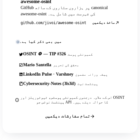
awesome-osint
GitHub پر ہزاروں ستاروں کے ساتھ canonical
awesome-osint کی فہرست میں شامل ہے۔
ماخذ دیکھیں
github.com/jivoi/awesome-osint
میں بھی ذکر کیا ہے۔
OSINT 🪙 — TIP #326
کمیونٹی پوسٹ
Mario Santella
محقق کی تحریر
LinkedIn Pulse · Varshney
پیشہ ورانہ مضمون
Cybersecurity-Notes (3ls3if)
پینٹسٹ نوٹ
اس کے علاوہ درجنوں کمیونٹی پوسٹس، ٹیوٹوریلز اور OSINT
پینٹسٹ نوٹس جو API کا حوالہ دیتے ہیں۔
تمام سفارشات دیکھیں