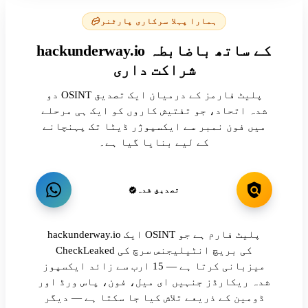
ہمارا پہلا سرکاری پارٹنر
hackunderway.io کے ساتھ باضابطہ
شراکت داری
دو OSINT پلیٹ فارمز کے درمیان ایک تصدیق
شدہ اتحاد، جو تفتیش کاروں کو ایک ہی مرحلے
میں فون نمبر سے ایکسپوژر ڈیٹا تک پہنچانے
کے لیے بنایا گیا ہے۔
تصدیق شدہ
hackunderway.io ایک OSINT پلیٹ فارم ہے جو
CheckLeaked کی بریچ انٹیلیجنس سرچ کی
میزبانی کرتا ہے — 15 ارب سے زائد ایکسپوز
شدہ ریکارڈز جنہیں ای میل، فون، پاس ورڈ اور
ڈومین کے ذریعے تلاش کیا جا سکتا ہے — دیگر