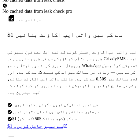
No cached data from leak check
No cached data from leak check pro
سپانسر شدہ
$1 سے کم میں واٹس ایپ اکاؤنٹ بنائیں
نیا واٹس ایپ اکاؤنٹ رجسٹر کرنے کے لیے ایک نئے فون نمبر کی
ضرورت ہے؟ آپ کو فزیکل سم کی ضرورت نہیں ہے۔ GrizzlySMS ایسے
ورچوئل نمبرز کرائے پر لیتا ہے جو WhatsApp تصدیقی کوڈ وصول
کرتے ہیں — زیادہ تر ممالک میں اس کی قیمت $1 سے کم ہے، اور
کچھ ممالک میں $0.50 سے کم ہے۔ فالتو واٹس ایپ اکاؤنٹ بنانے،
وٹس کی جانچ کرنے، یا آٹومیشن کے لیے نمبروں کو گرم کرنے کے
لیے بہترین ہے۔
فی نمبر ادائیگی کریں - کوئی رکنیت نہیں۔
درجنوں ممالک، واٹس ایپ کے لیے تیار نمبر
$1 سے کم (کچھ ممالک $0.50 سے کم)
$1 سے نمبر حاصل کریں۔