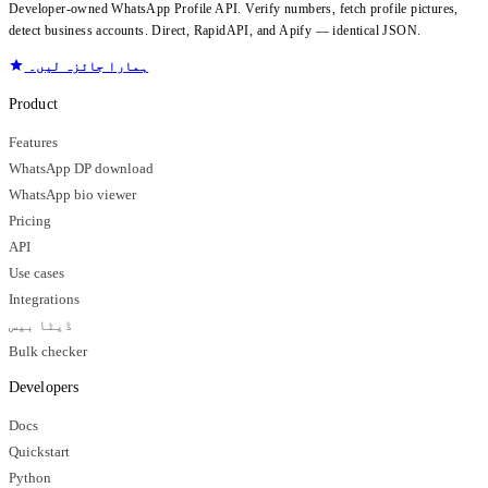
Developer-owned WhatsApp Profile API. Verify numbers, fetch profile pictures,
detect business accounts. Direct, RapidAPI, and Apify — identical JSON.
ہمارا جائزہ لیں۔
Product
Features
WhatsApp DP download
WhatsApp bio viewer
Pricing
API
Use cases
Integrations
ڈیٹا بیس
Bulk checker
Developers
Docs
Quickstart
Python