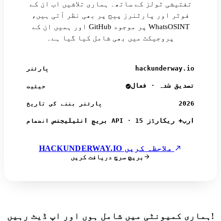
تفتیشی ٹولز کے ساتھ۔ ہماری تلاشیں اب ان کے
فوٹر اور پارٹنرز پیج پر بھی نظر آتی ہیں،
اور ہمیں ان کے GitHub پر موجود WhatsOSINT
پروجیکٹ میں بھی شامل کیا گیا ہے۔
hackunderway.io
پارٹنر
تصدیق شدہ · فعال
حیثیت
2026
پارٹنر بننے کی تاریخ
بریچ انٹیلیجنس API · 15 ارب+ ریکارڈز
انضمام
HACKUNDERWAY.IO ملاحظہ کریں
بریچ سرچ دریافت کریں
ہماری کمیونٹی میں شامل ہوں اور اپ ڈیٹ رہیں!