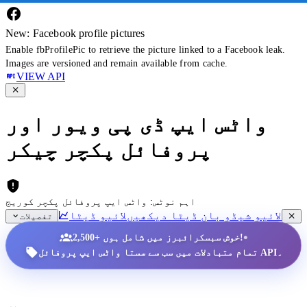
New: Facebook profile pictures
Enable fbProfilePic to retrieve the picture linked to a Facebook leak.
Images are versioned and remain available from cache.
VIEW API
واٹس ایپ ڈی پی ویور اور
پروفائل پکچر چیکر
اہم نوٹس: واٹس ایپ پروفائل پکچر کوریج
لائیو شیڈو بان ڈیٹا دیکھیں
لائیو ڈیٹا
تفصیلات
•
2,500+ خوش سبسکرائبرز میں شامل ہوں!
تمام متبادلات میں سب سے سستا واٹس ایپ پروفائل API۔