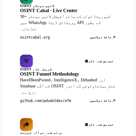
OSINT لائیو سینٹر
OSINT Cabal · Live Center
30+ کیوریٹڈ ٹولز کے ساتھ آفیشل لائیو سینٹر
میں WhatsApp پروفائل ڈیٹا API کے بطور
نمایاں۔
ماخذ دیکھیں
osintcabal.org
تصدیق شدہ ذکر
OSINT طریقہ کار
OSINT Funnel Methodology
HaveIBeenPwned، IntelligenceX، Dehashed اور
Snusbase کے آگے OSINT فنل میتھڈولوجی کے اندر
درج ہے۔
ماخذ دیکھیں
github.com/pdudotdev/ofm
تصدیق شدہ ذکر
مرتب شدہ حوالہ فہرست