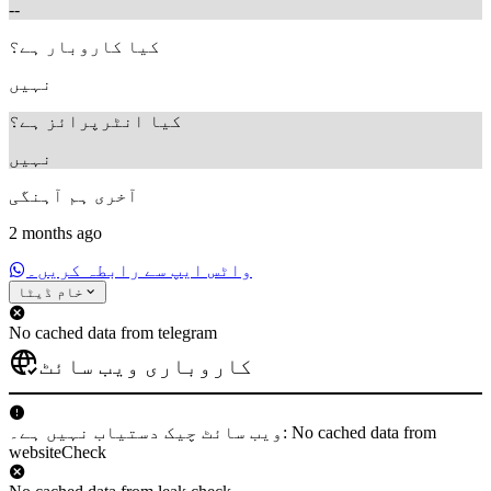
--
کیا کاروبار ہے؟
نہیں
کیا انٹرپرائز ہے؟
نہیں
آخری ہم آہنگی
2 months ago
واٹس ایپ سے رابطہ کریں۔
خام ڈیٹا
No cached data from telegram
کاروباری ویب سائٹ
ویب سائٹ چیک دستیاب نہیں ہے۔: No cached data from
websiteCheck