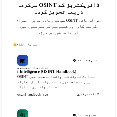
سرکردہ OSINT ڈائریکٹریز کے
ذریعہ تجویز کردہ
سب سے زیادہ قابل احترام OSINT حوالہ جات،
طریقہ کار اور کمیونٹی کی فہرستوں میں
آزادانہ طور پر درج۔
نمایاں حکام
تصدیق شدہ ذکر
سرکاری ڈائریکٹری
i-Intelligence (OSINT Handbook)
OSINT ہینڈ بک کے وقف شدہ واٹس ایپ صفحہ میں
درج ہے - صنعت میں سب سے زیادہ قابل احترام
حوالہ جات میں سے ایک۔
ماخذ دیکھیں
osinthandbook.com
تصدیق شدہ ذکر