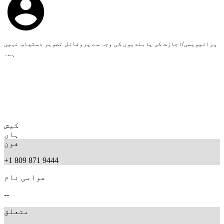
پرائیویسی/اجازت کی پابندیوں کی وجہ سے پروفائل تصویر دستیاب نہیں
ہے۔
کیش
ہاں
فون
+1 809 871 9444
عوامی نام
--
متعلق