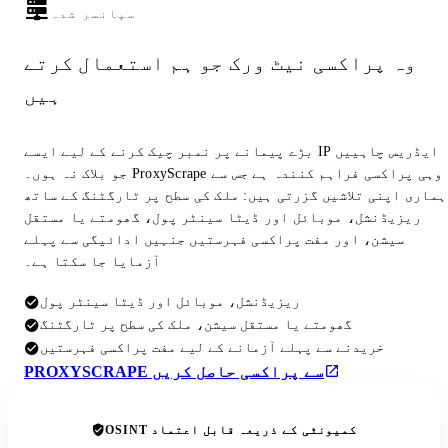
سپانسر شدہ
وہ پراکسی نیٹ ورک جو ہم استعمال کرتے
ہیں
بڑے پیمانے پر نمبر چیک کرنے کے لیے ایسے IP ایڈریس چاہییں
جو بلاک نہ ہوں۔ ProxyScrape وہی پراکسی فراہم کنندہ ہے جس سے
ہماری اپنی تلاشیں گزرتی ہیں: ملک کی سطح پر ٹارگٹنگ کے ساتھ
ریزیڈنشل، موبائل اور ڈیٹا سینٹر پول، گھومتے یا مستقل
سیشن، اور مفت پراکسی فہرستیں جنہیں ادائیگی سے پہلے
آزمایا جا سکتا ہے۔
ریزیڈنشل، موبائل اور ڈیٹا سینٹر پول
گھومتے یا مستقل سیشن، ملک کی سطح پر ٹارگٹنگ
خریدنے سے پہلے آزمانے کے لیے مفت پراکسی فہرستیں
PROXYSCRAPE سے پراکسی حاصل کریں
OSINT کمیونٹی کے ذریعہ قابل اعتماد