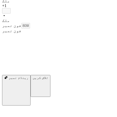
ملک
+1
ملک
فون نمبر
فون نمبر
تلاش کریں
رینڈم نمبر