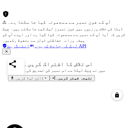
⚠️ آپ کے فون نمبر سے سمجھوتہ کیا جا سکتا ہے۔
ڈیٹا کی خلاف ورزیوں میں فون نمبرز لیک کیے جا سکتے ہیں۔ چیک
کریں کہ آیا آپ کے نمبر سے سمجھوتہ کیا گیا ہے اور اپنے آپ کو
پیشہ ورانہ حفاظتی ٹولز سے محفوظ رکھیں۔
انٹیگریٹ API
لیک کی جانچ کریں۔
اس تلاش کا اشتراک کریں۔
میں نے چیک لیکڈ سے اس نمبر کی تصدیق کی۔
نتیجہ شیئر کریں۔
ڈاؤن لوڈ کریں۔