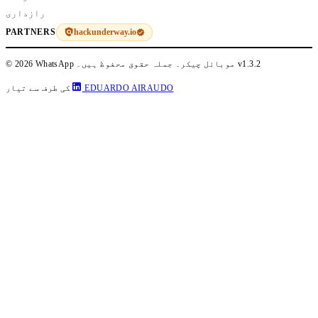
رازداری
hackunderway.io
PARTNERS
v1.3.2
© 2026 WhatsApp موبائل چیکر۔ جملہ حقوق محفوظ ہیں۔
EDUARDO AIRAUDO
کی طرف سے تیار