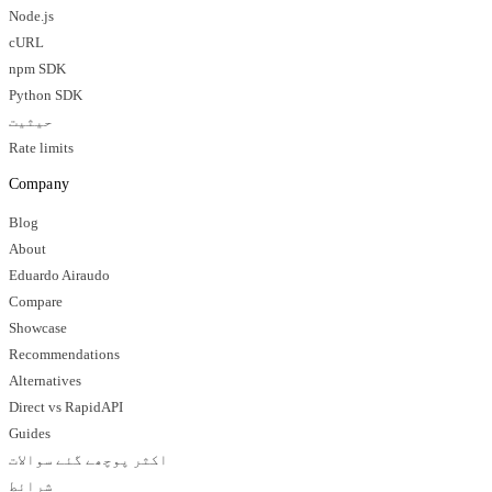
Node.js
cURL
npm SDK
Python SDK
حیثیت
Rate limits
Company
Blog
About
Eduardo Airaudo
Compare
Showcase
Recommendations
Alternatives
Direct vs RapidAPI
Guides
اکثر پوچھے گئے سوالات
شرائط