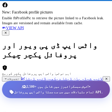
New: Facebook profile pictures
Enable fbProfilePic to retrieve the picture linked to a Facebook leak.
Images are versioned and remain available from cache.
VIEW API
واٹس ایپ ڈی پی ویور اور
پروفائل پکچر چیکر
اہم نوٹس: واٹس ایپ پروفائل پکچر کوریج
لائیو شیڈو بان ڈیٹا دیکھیں
لائیو ڈیٹا
تفصیلات
•
2,500+ خوش سبسکرائبرز میں شامل ہوں!
تمام متبادلات میں سب سے سستا واٹس ایپ پروفائل API۔