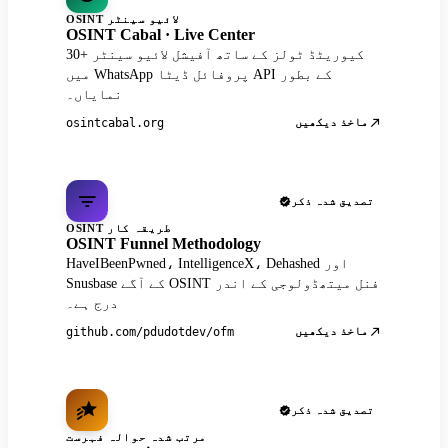
OSINT لائیو سینٹر
OSINT Cabal · Live Center
30+ کیوریٹڈ ٹولز کے ساتھ آفیشل لائیو سینٹر
میں WhatsApp پروفائل ڈیٹا API کے بطور
نمایاں۔
ماخذ دیکھیں
osintcabal.org
تصدیق شدہ ذکر
OSINT طریقہ کار
OSINT Funnel Methodology
HaveIBeenPwned، IntelligenceX، Dehashed اور
Snusbase کے آگے OSINT فنل میتھڈولوجی کے اندر
درج ہے۔
ماخذ دیکھیں
github.com/pdudotdev/ofm
تصدیق شدہ ذکر
مرتب شدہ حوالہ فہرست