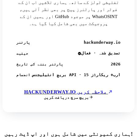
تفتیشی ٹولز کے ساتھ۔ ہماری تلاشیں اب ان کے
فوٹر اور پارٹنرز پیج پر بھی نظر آتی ہیں،
اور ہمیں ان کے GitHub پر موجود WhatsOSINT
پروجیکٹ میں بھی شامل کیا گیا ہے۔
hackunderway.io
پارٹنر
تصدیق شدہ · فعال
حیثیت
2026
پارٹنر بننے کی تاریخ
بریچ انٹیلیجنس API · 15 ارب+ ریکارڈز
انضمام
HACKUNDERWAY.IO ملاحظہ کریں
بریچ سرچ دریافت کریں
ہماری کمیونٹی میں شامل ہوں اور اپ ڈیٹ رہیں!