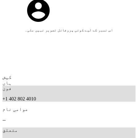
اس نمبر کے لیے کوئی پروفائل تصویر نہیں ملی۔
کیش
ہاں
فون
+1 402 802 4010
عوامی نام
--
متعلق