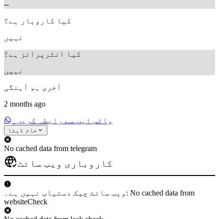
--
کیا کاروبار ہے؟
نہیں
کیا انٹرپرائز ہے؟
نہیں
آخری ہم آہنگی
2 months ago
واٹس ایپ سے رابطہ کریں۔
خام ڈیٹا
No cached data from telegram
کاروباری ویب سائٹ
ویب سائٹ چیک دستیاب نہیں ہے۔: No cached data from
websiteCheck