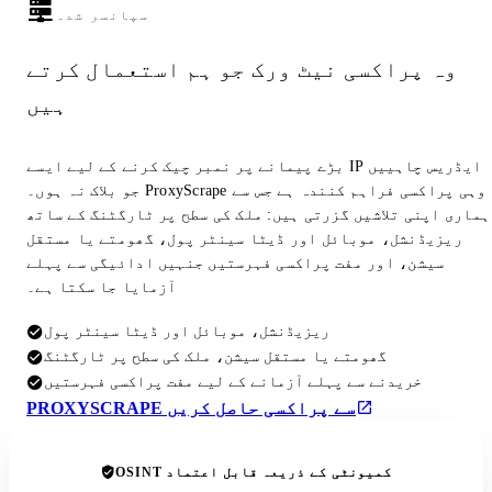
سپانسر شدہ
وہ پراکسی نیٹ ورک جو ہم استعمال کرتے
ہیں
بڑے پیمانے پر نمبر چیک کرنے کے لیے ایسے IP ایڈریس چاہییں
جو بلاک نہ ہوں۔ ProxyScrape وہی پراکسی فراہم کنندہ ہے جس سے
ہماری اپنی تلاشیں گزرتی ہیں: ملک کی سطح پر ٹارگٹنگ کے ساتھ
ریزیڈنشل، موبائل اور ڈیٹا سینٹر پول، گھومتے یا مستقل
سیشن، اور مفت پراکسی فہرستیں جنہیں ادائیگی سے پہلے
آزمایا جا سکتا ہے۔
ریزیڈنشل، موبائل اور ڈیٹا سینٹر پول
گھومتے یا مستقل سیشن، ملک کی سطح پر ٹارگٹنگ
خریدنے سے پہلے آزمانے کے لیے مفت پراکسی فہرستیں
PROXYSCRAPE سے پراکسی حاصل کریں
OSINT کمیونٹی کے ذریعہ قابل اعتماد