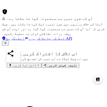
⚠️ آپ کے فون نمبر سے سمجھوتہ کیا جا سکتا ہے۔
ڈیٹا کی خلاف ورزیوں میں فون نمبرز لیک کیے جا سکتے ہیں۔ چیک
کریں کہ آیا آپ کے نمبر سے سمجھوتہ کیا گیا ہے اور اپنے آپ کو
پیشہ ورانہ حفاظتی ٹولز سے محفوظ رکھیں۔
انٹیگریٹ API
لیک کی جانچ کریں۔
اس تلاش کا اشتراک کریں۔
میں نے چیک لیکڈ سے اس نمبر کی تصدیق کی۔
نتیجہ شیئر کریں۔
ڈاؤن لوڈ کریں۔