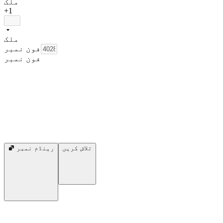
ملک
+1
ملک
فون نمبر
فون نمبر
تلاش کریں
رینڈم نمبر