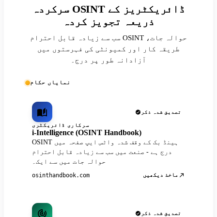
سرکردہ OSINT ڈائریکٹریز کے
ذریعہ تجویز کردہ
سب سے زیادہ قابل احترام OSINT حوالہ جات،
طریقہ کار اور کمیونٹی کی فہرستوں میں
آزادانہ طور پر درج۔
نمایاں حکام
تصدیق شدہ ذکر
سرکاری ڈائریکٹری
i-Intelligence (OSINT Handbook)
OSINT ہینڈ بک کے وقف شدہ واٹس ایپ صفحہ میں
درج ہے - صنعت میں سب سے زیادہ قابل احترام
حوالہ جات میں سے ایک۔
ماخذ دیکھیں
osinthandbook.com
تصدیق شدہ ذکر