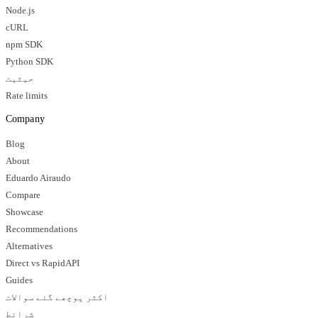
Node.js
cURL
npm SDK
Python SDK
حیثیت
Rate limits
Company
Blog
About
Eduardo Airaudo
Compare
Showcase
Recommendations
Alternatives
Direct vs RapidAPI
Guides
اکثر پوچھے گئے سوالات
شرائط