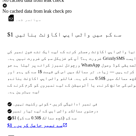
No cached data from leak check
No cached data from leak check pro
سپانسر شدہ
$1 سے کم میں واٹس ایپ اکاؤنٹ بنائیں
نیا واٹس ایپ اکاؤنٹ رجسٹر کرنے کے لیے ایک نئے فون نمبر کی
ضرورت ہے؟ آپ کو فزیکل سم کی ضرورت نہیں ہے۔ GrizzlySMS ایسے
ورچوئل نمبرز کرائے پر لیتا ہے جو WhatsApp تصدیقی کوڈ وصول
کرتے ہیں — زیادہ تر ممالک میں اس کی قیمت $1 سے کم ہے، اور
کچھ ممالک میں $0.50 سے کم ہے۔ فالتو واٹس ایپ اکاؤنٹ بنانے،
وٹس کی جانچ کرنے، یا آٹومیشن کے لیے نمبروں کو گرم کرنے کے
لیے بہترین ہے۔
فی نمبر ادائیگی کریں - کوئی رکنیت نہیں۔
درجنوں ممالک، واٹس ایپ کے لیے تیار نمبر
$1 سے کم (کچھ ممالک $0.50 سے کم)
$1 سے نمبر حاصل کریں۔