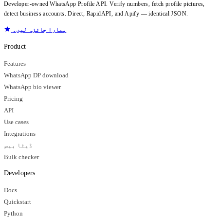
Developer-owned WhatsApp Profile API. Verify numbers, fetch profile pictures,
detect business accounts. Direct, RapidAPI, and Apify — identical JSON.
ہمارا جائزہ لیں۔
Product
Features
WhatsApp DP download
WhatsApp bio viewer
Pricing
API
Use cases
Integrations
ڈیٹا بیس
Bulk checker
Developers
Docs
Quickstart
Python