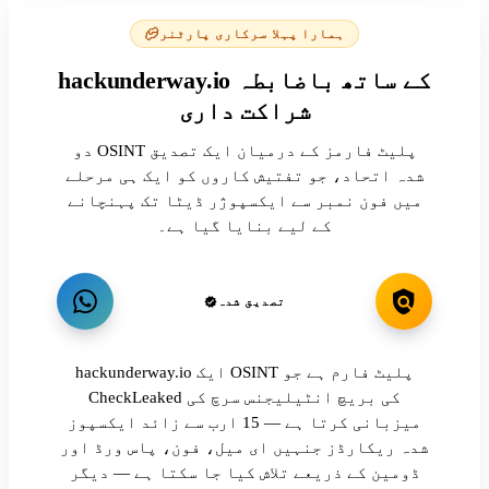
ہمارا پہلا سرکاری پارٹنر
hackunderway.io کے ساتھ باضابطہ
شراکت داری
دو OSINT پلیٹ فارمز کے درمیان ایک تصدیق
شدہ اتحاد، جو تفتیش کاروں کو ایک ہی مرحلے
میں فون نمبر سے ایکسپوژر ڈیٹا تک پہنچانے
کے لیے بنایا گیا ہے۔
تصدیق شدہ
hackunderway.io ایک OSINT پلیٹ فارم ہے جو
CheckLeaked کی بریچ انٹیلیجنس سرچ کی
میزبانی کرتا ہے — 15 ارب سے زائد ایکسپوز
شدہ ریکارڈز جنہیں ای میل، فون، پاس ورڈ اور
ڈومین کے ذریعے تلاش کیا جا سکتا ہے — دیگر