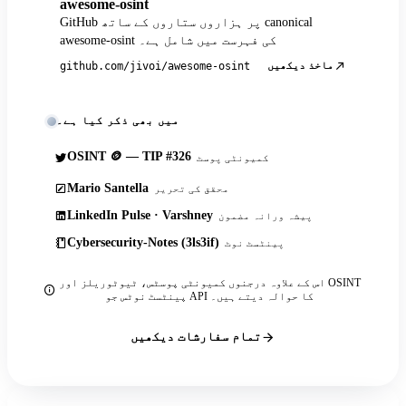
awesome-osint
GitHub پر ہزاروں ستاروں کے ساتھ canonical
awesome-osint کی فہرست میں شامل ہے۔
ماخذ دیکھیں
github.com/jivoi/awesome-osint
میں بھی ذکر کیا ہے۔
OSINT 🪙 — TIP #326
کمیونٹی پوسٹ
Mario Santella
محقق کی تحریر
LinkedIn Pulse · Varshney
پیشہ ورانہ مضمون
Cybersecurity-Notes (3ls3if)
پینٹسٹ نوٹ
اس کے علاوہ درجنوں کمیونٹی پوسٹس، ٹیوٹوریلز اور OSINT
پینٹسٹ نوٹس جو API کا حوالہ دیتے ہیں۔
تمام سفارشات دیکھیں