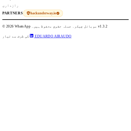
رازداری
hackunderway.io
PARTNERS
v1.3.2
© 2026 WhatsApp موبائل چیکر۔ جملہ حقوق محفوظ ہیں۔
EDUARDO AIRAUDO
کی طرف سے تیار