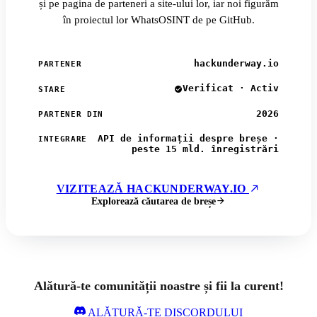
și pe pagina de parteneri a site-ului lor, iar noi figurăm
în proiectul lor WhatsOSINT de pe GitHub.
hackunderway.io
PARTENER
Verificat · Activ
STARE
2026
PARTENER DIN
API de informații despre breșe ·
INTEGRARE
peste 15 mld. înregistrări
VIZITEAZĂ HACKUNDERWAY.IO
Explorează căutarea de breșe
Alătură-te comunității noastre și fii la curent!
ALĂTURĂ-TE DISCORDULUI