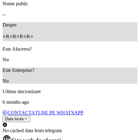
Nume public
--
Despre
⭐R⭐R⭐R⭐R⭐
Este Afacerea?
Nu
Este Enterprise?
Nu
Ultima sincronizare
6 months ago
CONTACTAȚI-NE PE WHATSAPP
Date brute
No cached data from telegram
Site web de afaceri