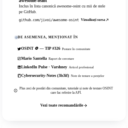
awesome-osint
Inclus în lista canonică awesome-osint cu mii de stele
pe GitHub.
Vizualizați sursa
github.com/jivoi/awesome-osint
DE ASEMENEA, MENȚIONAT ÎN
OSINT 🪙 — TIP #326
Postare în comunitate
Mario Santella
Raport de cercetare
LinkedIn Pulse · Varshney
Articol profesional
Cybersecurity-Notes (3ls3if)
Note de testare a pențelor
Plus zeci de postări din comunitate, tutoriale și note de testare OSINT
care fac referire la API.
Vezi toate recomandările