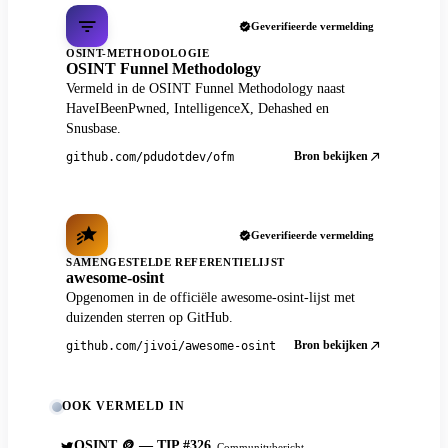
Geverifieerde vermelding
OSINT-METHODOLOGIE
OSINT Funnel Methodology
Vermeld in de OSINT Funnel Methodology naast
HaveIBeenPwned, IntelligenceX, Dehashed en
Snusbase.
Bron bekijken
github.com/pdudotdev/ofm
Geverifieerde vermelding
SAMENGESTELDE REFERENTIELIJST
awesome-osint
Opgenomen in de officiële awesome-osint-lijst met
duizenden sterren op GitHub.
Bron bekijken
github.com/jivoi/awesome-osint
OOK VERMELD IN
OSINT 🪙 — TIP #326
Communitybericht