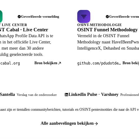
Geverifieerde vermelding
Geverifieerde verm
T LIVE CENTER
OSINT-METHODOLOGIE
T Cabal · Live Center
OSINT Funnel Methodology
atsApp Profile Data API is te
Vermeld in de OSINT Funnel
 in het officiële Live Center,
Methodology naast HaveIBeenPwn
 met meer dan 30 andere
IntelligenceX, Dehashed en Snusba
ldig geselecteerde tools.
Bron bekijken
Bron beki
tcabal.org
github.com/pdudotdev/ofm
Santella
LinkedIn Pulse · Varshney
Verslag van de onderzoeker
Professioneel
aast zijn er tientallen communityberichten, tutorials en OSINT-pentestnotities die naar de API v
Alle aanbevelingen bekijken