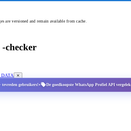
ges are versioned and remain available from cache.
 -checker
E DATA
•
+ tevreden gebruikers!
De goedkoopste WhatsApp Profiel API vergeleken