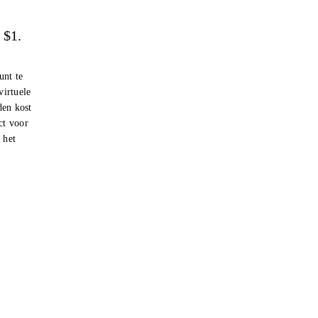
 $1.
nt te
virtuele
den kost
ct voor
 het