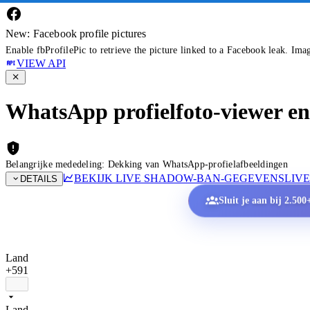
New: Facebook profile pictures
Enable fbProfilePic to retrieve the picture linked to a Facebook leak. Ima
VIEW API
WhatsApp profielfoto-viewer en
Belangrijke mededeling: Dekking van WhatsApp-profielafbeeldingen
BEKIJK LIVE SHADOW-BAN-GEGEVENS
LIV
DETAILS
Sluit je aan bij 2.500
Land
+591
Land