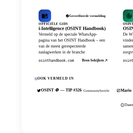
Geverifieerde vermelding
OFFICIËLE GIDS
OSIN
i-Intelligence (OSINT Handbook)
OSIN
Vermeld op de speciale WhatsApp-
De Wh
pagina van het OSINT Handbook – een
vinden
van de meest gerespecteerde
samen
naslagwerken in de branche.
zorgvu
Bron bekijken
osinthandbook.com
osin
OOK VERMELD IN
OSINT 🪙 — TIP #326
Mario 
Communitybericht
Daarn