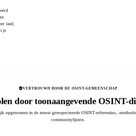
keerd
ten
per land,
t je
VERTROUWD DOOR DE OSINT-GEMEENSCHAP
len door toonaangevende OSINT-dir
jk opgenomen in de meest gerespecteerde OSINT-referenties, -methodo
communitylijsten.