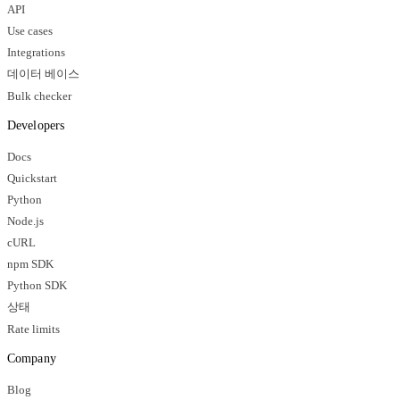
API
Use cases
Integrations
데이터 베이스
Bulk checker
Developers
Docs
Quickstart
Python
Node.js
cURL
npm SDK
Python SDK
상태
Rate limits
Company
Blog