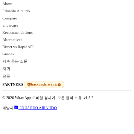
About
Eduardo Airaudo
Compare
Showcase
Recommendations
Alternatives
Direct vs RapidAPI
Guides
자주 묻는 질문
자귀
은둔
hackunderway.io
PARTNERS
© 2026 WhatsApp 모바일 검사기. 모든 권리 보유.
v1.3.2
개발자
EDUARDO AIRAUDO