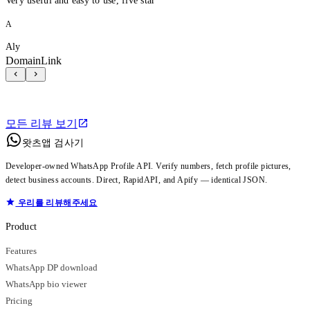
Very useful and easy to use, five star
A
Aly
DomainLink
모든 리뷰 보기
왓츠앱 검사기
Developer-owned WhatsApp Profile API. Verify numbers, fetch profile pictures,
detect business accounts. Direct, RapidAPI, and Apify — identical JSON.
우리를 리뷰해주세요
Product
Features
WhatsApp DP download
WhatsApp bio viewer
Pricing