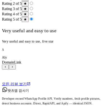
Rating 2 of 5
Rating 3 of 5
Rating 4 of 5
Rating 5 of 5
Very useful and easy to use
Very useful and easy to use, five star
A
Aly
DomainLink
모든 리뷰 보기
왓츠앱 검사기
Developer-owned WhatsApp Profile API. Verify numbers, fetch profile pictures,
detect business accounts. Direct, RapidAPI, and Apify — identical JSON.