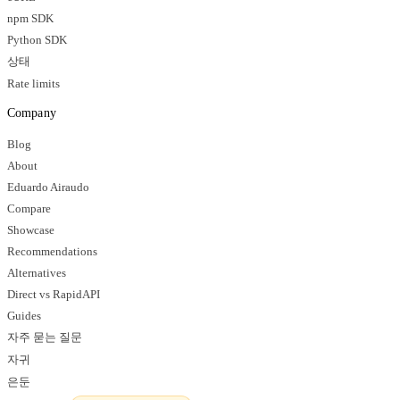
npm SDK
Python SDK
상태
Rate limits
Company
Blog
About
Eduardo Airaudo
Compare
Showcase
Recommendations
Alternatives
Direct vs RapidAPI
Guides
자주 묻는 질문
자귀
은둔