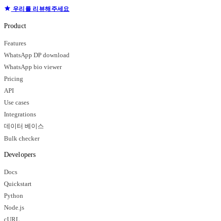
우리를 리뷰해주세요
Product
Features
WhatsApp DP download
WhatsApp bio viewer
Pricing
API
Use cases
Integrations
데이터 베이스
Bulk checker
Developers
Docs
Quickstart
Python
Node.js
cURL