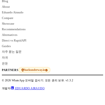
Blog
About
Eduardo Airaudo
Compare
Showcase
Recommendations
Alternatives
Direct vs RapidAPI
Guides
자주 묻는 질문
자귀
은둔
hackunderway.io
PARTNERS
© 2026 WhatsApp 모바일 검사기. 모든 권리 보유.
v1.3.2
개발자
EDUARDO AIRAUDO