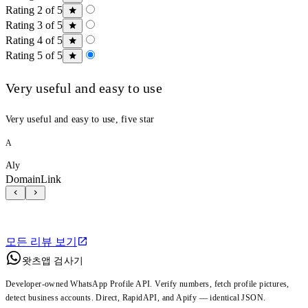
Rating 2 of 5
Rating 3 of 5
Rating 4 of 5
Rating 5 of 5
Very useful and easy to use
Very useful and easy to use, five star
A
Aly
DomainLink
모든 리뷰 보기
왓츠앱 검사기
Developer-owned WhatsApp Profile API. Verify numbers, fetch profile pictures,
detect business accounts. Direct, RapidAPI, and Apify — identical JSON.