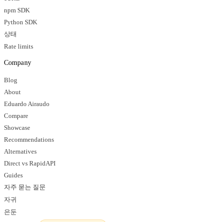
npm SDK
Python SDK
상태
Rate limits
Company
Blog
About
Eduardo Airaudo
Compare
Showcase
Recommendations
Alternatives
Direct vs RapidAPI
Guides
자주 묻는 질문
자귀
은둔