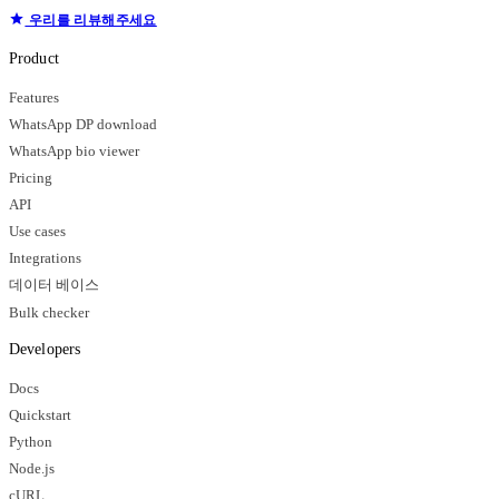
우리를 리뷰해주세요
Product
Features
WhatsApp DP download
WhatsApp bio viewer
Pricing
API
Use cases
Integrations
데이터 베이스
Bulk checker
Developers
Docs
Quickstart
Python
Node.js
cURL