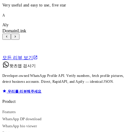
Very useful and easy to use, five star
A
Aly
DomainLink
모든 리뷰 보기
왓츠앱 검사기
Developer-owned WhatsApp Profile API. Verify numbers, fetch profile pictures,
detect business accounts. Direct, RapidAPI, and Apify — identical JSON.
우리를 리뷰해주세요
Product
Features
WhatsApp DP download
WhatsApp bio viewer