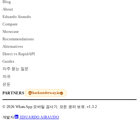
Blog
About
Eduardo Airaudo
Compare
Showcase
Recommendations
Alternatives
Direct vs RapidAPI
Guides
자주 묻는 질문
자귀
은둔
hackunderway.io
PARTNERS
© 2026 WhatsApp 모바일 검사기. 모든 권리 보유.
v1.3.2
개발자
EDUARDO AIRAUDO