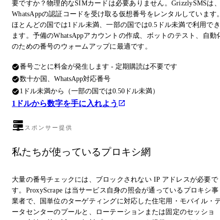
要ですか？物理的なSIMカードは必要ありません。GrizzlySMSは
WhatsAppの認証コードを受け取る仮想番号をレンタルしています
ほとんどの国では1ドル未満、一部の国では0.5ドル未満で利用で
ます。予備のWhatsAppアカウントの作成、ボットのテスト、自動
のための番号のウォームアップに最適です。
番号ごとに料金が発生します - 定期購読は不要です
数十か国、WhatsApp対応番号
1ドル未満から（一部の国では0.50ドル未満）
1ドルから数字を手に入れよう
スポンサー提供
私たちが使っているプロキシ網
大量の番号チェックには、ブロックされない IP アドレスが必要で
す。ProxyScrape は当サービス自身の照会が通っているプロキシ事
業者で、国単位のターゲティングに対応した住宅用・モバイル・
ータセンターのプールと、ローテーションまたは固定のセッショ