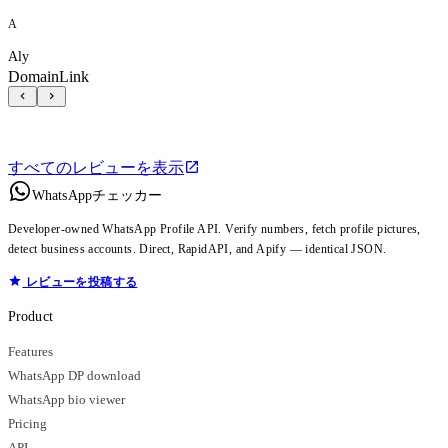
A
Aly
DomainLink
すべてのレビューを表示
WhatsAppチェッカー
Developer-owned WhatsApp Profile API. Verify numbers, fetch profile pictures,
detect business accounts. Direct, RapidAPI, and Apify — identical JSON.
レビューを投稿する
Product
Features
WhatsApp DP download
WhatsApp bio viewer
Pricing