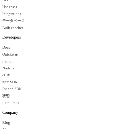
API
Use cases
Integrations
データベース
Bulk checker
Developers
Docs
Quickstart
Python
Node.js
cURL
npm SDK
Python SDK
状態
Rate limits
Company
Blog