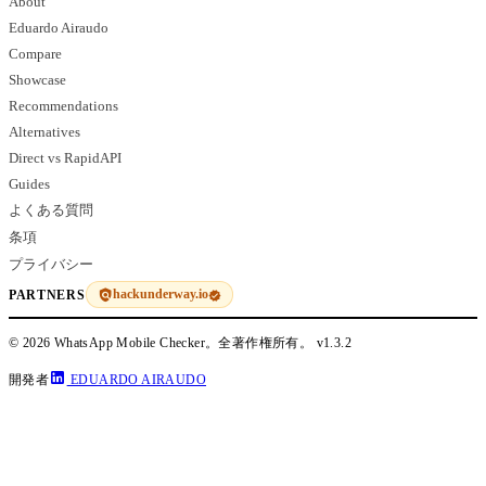
About
Eduardo Airaudo
Compare
Showcase
Recommendations
Alternatives
Direct vs RapidAPI
Guides
よくある質問
条項
プライバシー
hackunderway.io
PARTNERS
© 2026 WhatsApp Mobile Checker。全著作権所有。
v1.3.2
開発者
EDUARDO AIRAUDO