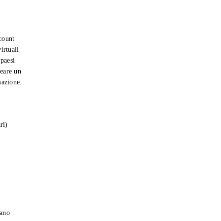
count
irtuali
 paesi
reare un
mazione.
ri)
gano