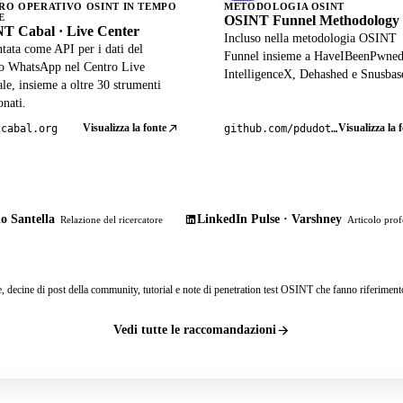
RO OPERATIVO OSINT IN TEMPO
METODOLOGIA OSINT
E
OSINT Funnel Methodology
T Cabal · Live Center
Incluso nella metodologia OSINT
tata come API per i dati del
Funnel insieme a HaveIBeenPwned
lo WhatsApp nel Centro Live
IntelligenceX, Dehashed e Snusbas
ale, insieme a oltre 30 strumenti
onati.
Visualizza la fonte
Visualizza la 
tcabal.org
github.com/pdudotdev/ofm
o Santella
LinkedIn Pulse · Varshney
Relazione del ricercatore
Articolo prof
e, decine di post della community, tutorial e note di penetration test OSINT che fanno riferiment
Vedi tutte le raccomandazioni