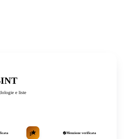
OSINT
ologie e liste
ficata
Menzione verificata