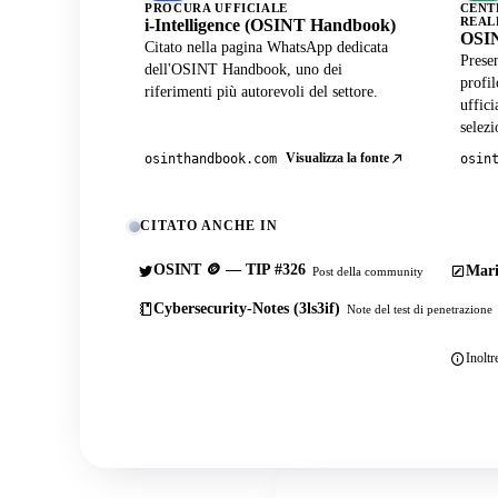
PROCURA UFFICIALE
CENT
REAL
i-Intelligence (OSINT Handbook)
OSIN
Citato nella pagina WhatsApp dedicata
Presen
dell'OSINT Handbook, uno dei
profi
riferimenti più autorevoli del settore.
uffici
selezi
Visualizza la fonte
osinthandbook.com
osin
CITATO ANCHE IN
OSINT 🪙 — TIP #326
Mari
Post della community
Cybersecurity-Notes (3ls3if)
Note del test di penetrazione
Inoltr