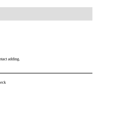
tact adding.
heck