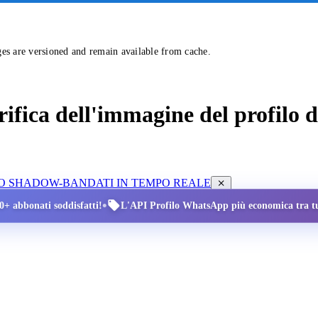
ges are versioned and remain available from cache.
erifica dell'immagine del profilo
LLO SHADOW-BAN
DATI IN TEMPO REALE
•
00+ abbonati soddisfatti!
L'API Profilo WhatsApp più economica tra tut