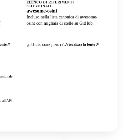
ELENCO DI RIFERIMENTI
SELEZIONATI
awesome-osint
Incluso nella lista canonica di awesome-
,
osint con migliaia di stelle su GitHub.
e.
fonte
Visualizza la fonte
github.com/jivoi/awesome-osint
essionale
o all'API.