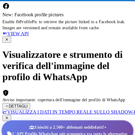
New: Facebook profile pictures
Enable fbProfilePic to retrieve the picture linked to a Facebook leak.
Images are versioned and remain available from cache.
VIEW API
Visualizzatore e strumento di
verifica dell'immagine del
profilo di WhatsApp
Avviso importante: copertura dell'immagine del profilo di WhatsApp
DETTAGLI
VISUALIZZA I DATI IN TEMPO REALE SULLO SHADOW
•
Unisciti a 2.500+ abbonati soddisfatti!
L'API Profilo WhatsApp più economica tra tutte le alternative.