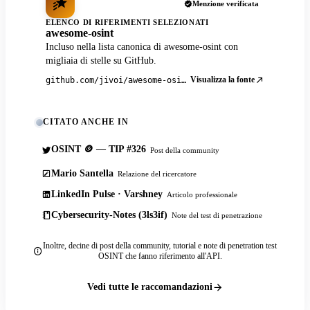
Menzione verificata
ELENCO DI RIFERIMENTI SELEZIONATI
awesome-osint
Incluso nella lista canonica di awesome-osint con
migliaia di stelle su GitHub.
Visualizza la fonte
github.com/jivoi/awesome-osint
CITATO ANCHE IN
OSINT 🪙 — TIP #326
Post della community
Mario Santella
Relazione del ricercatore
LinkedIn Pulse · Varshney
Articolo professionale
Cybersecurity-Notes (3ls3if)
Note del test di penetrazione
Inoltre, decine di post della community, tutorial e note di penetration test
OSINT che fanno riferimento all'API.
Vedi tutte le raccomandazioni