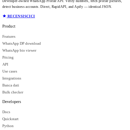
Developer-owned WhatsApp Profile API. Verify numbers, fetch profile pictures,
detect business accounts. Direct, RapidAPI, and Apify — identical JSON.
RECENSISCICI
Product
Features
WhatsApp DP download
WhatsApp bio viewer
Pricing
API
Use cases
Integrations
Banca dati
Bulk checker
Developers
Docs
Quickstart
Python