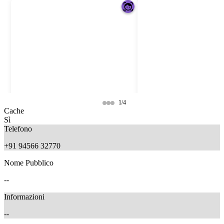
1/4
Cache
Sì
Telefono
+91 94566 32770
Nome Pubblico
--
Informazioni
--
11 months ago
11 months ago