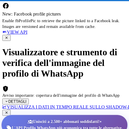
New: Facebook profile pictures
Enable fbProfilePic to retrieve the picture linked to a Facebook leak.
Images are versioned and remain available from cache.
VIEW API
Visualizzatore e strumento di
verifica dell'immagine del
profilo di WhatsApp
Avviso importante: copertura dell'immagine del profilo di WhatsApp
DETTAGLI
VISUALIZZA I DATI IN TEMPO REALE SULLO SHADOW
•
Unisciti a 2.500+ abbonati soddisfatti!
L'API Profilo WhatsApp più economica tra tutte le alternative.