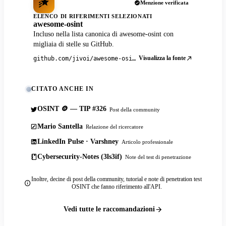
Menzione verificata
ELENCO DI RIFERIMENTI SELEZIONATI
awesome-osint
Incluso nella lista canonica di awesome-osint con
migliaia di stelle su GitHub.
Visualizza la fonte
github.com/jivoi/awesome-osint
CITATO ANCHE IN
OSINT 🪙 — TIP #326
Post della community
Mario Santella
Relazione del ricercatore
LinkedIn Pulse · Varshney
Articolo professionale
Cybersecurity-Notes (3ls3if)
Note del test di penetrazione
Inoltre, decine di post della community, tutorial e note di penetration test
OSINT che fanno riferimento all'API.
Vedi tutte le raccomandazioni