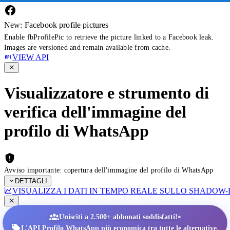
New: Facebook profile pictures
Enable fbProfilePic to retrieve the picture linked to a Facebook leak.
Images are versioned and remain available from cache.
VIEW API
Visualizzatore e strumento di
verifica dell'immagine del
profilo di WhatsApp
Avviso importante: copertura dell'immagine del profilo di WhatsApp
DETTAGLI
VISUALIZZA I DATI IN TEMPO REALE SULLO SHADOW
•
Unisciti a 2.500+ abbonati soddisfatti!
L'API Profilo WhatsApp più economica tra tutte le alternative.