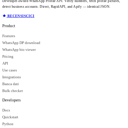
Developer-owned WhatsApp Profile API. Verify numbers, fetch profile pictures,
detect business accounts. Direct, RapidAPI, and Apify — identical JSON.
RECENSISCICI
Product
Features
WhatsApp DP download
WhatsApp bio viewer
Pricing
API
Use cases
Integrations
Banca dati
Bulk checker
Developers
Docs
Quickstart
Python