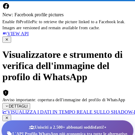
New: Facebook profile pictures
Enable fbProfilePic to retrieve the picture linked to a Facebook leak.
Images are versioned and remain available from cache.
VIEW API
Visualizzatore e strumento di
verifica dell'immagine del
profilo di WhatsApp
Avviso importante: copertura dell'immagine del profilo di WhatsApp
DETTAGLI
VISUALIZZA I DATI IN TEMPO REALE SULLO SHADOW
•
Unisciti a 2.500+ abbonati soddisfatti!
L'API Profilo WhatsApp più economica tra tutte le alternative.