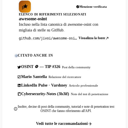
Menzione verificata
ELENCO DI RIFERIMENTI SELEZIONATI
awesome-osint
Incluso nella lista canonica di awesome-osint con
migliaia di stelle su GitHub.
Visualizza la fonte
github.com/jivoi/awesome-osint
CITATO ANCHE IN
OSINT 🪙 — TIP #326
Post della community
Mario Santella
Relazione del ricercatore
LinkedIn Pulse · Varshney
Articolo professionale
Cybersecurity-Notes (3ls3if)
Note del test di penetrazione
Inoltre, decine di post della community, tutorial e note di penetration test
OSINT che fanno riferimento all'API.
Vedi tutte le raccomandazioni