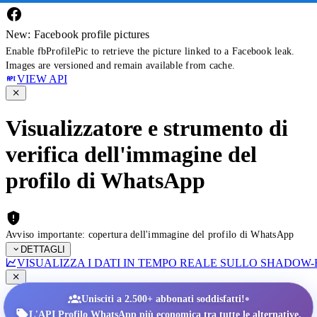
New: Facebook profile pictures
Enable fbProfilePic to retrieve the picture linked to a Facebook leak.
Images are versioned and remain available from cache.
VIEW API
Visualizzatore e strumento di
verifica dell'immagine del
profilo di WhatsApp
Avviso importante: copertura dell'immagine del profilo di WhatsApp
DETTAGLI
VISUALIZZA I DATI IN TEMPO REALE SULLO SHADOW
•
Unisciti a 2.500+ abbonati soddisfatti!
L'API Profilo WhatsApp più economica tra tutte le alternative.