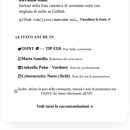
Incluso nella lista canonica di awesome-osint con
migliaia di stelle su GitHub.
Visualizza la fonte
github.com/jivoi/awesome-osint
CITATO ANCHE IN
OSINT 🪙 — TIP #326
Post della community
Mario Santella
Relazione del ricercatore
LinkedIn Pulse · Varshney
Articolo professionale
Cybersecurity-Notes (3ls3if)
Note del test di penetrazione
Inoltre, decine di post della community, tutorial e note di penetration test
OSINT che fanno riferimento all'API.
Vedi tutte le raccomandazioni