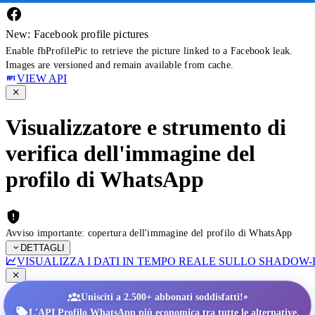
New: Facebook profile pictures
Enable fbProfilePic to retrieve the picture linked to a Facebook leak.
Images are versioned and remain available from cache.
VIEW API
Visualizzatore e strumento di
verifica dell'immagine del
profilo di WhatsApp
Avviso importante: copertura dell'immagine del profilo di WhatsApp
DETTAGLI
VISUALIZZA I DATI IN TEMPO REALE SULLO SHADOW
•
Unisciti a 2.500+ abbonati soddisfatti!
L'API Profilo WhatsApp più economica tra tutte le alternative.