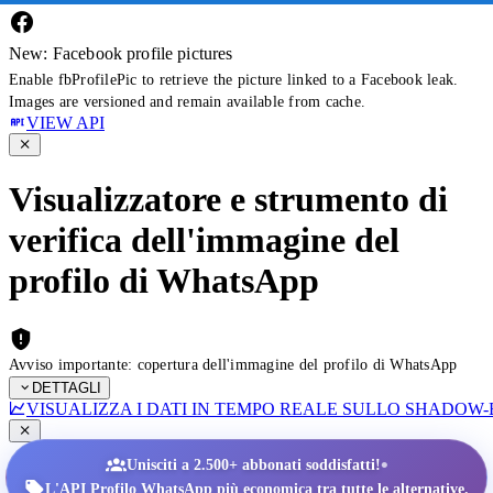
New: Facebook profile pictures
Enable fbProfilePic to retrieve the picture linked to a Facebook leak.
Images are versioned and remain available from cache.
VIEW API
Visualizzatore e strumento di
verifica dell'immagine del
profilo di WhatsApp
Avviso importante: copertura dell'immagine del profilo di WhatsApp
DETTAGLI
VISUALIZZA I DATI IN TEMPO REALE SULLO SHADOW
•
Unisciti a 2.500+ abbonati soddisfatti!
L'API Profilo WhatsApp più economica tra tutte le alternative.