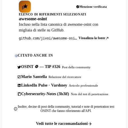
Menzione verificata
ELENCO DI RIFERIMENTI SELEZIONATI
awesome-osint
Incluso nella lista canonica di awesome-osint con
migliaia di stelle su GitHub.
Visualizza la fonte
github.com/jivoi/awesome-osint
CITATO ANCHE IN
OSINT 🪙 — TIP #326
Post della community
Mario Santella
Relazione del ricercatore
LinkedIn Pulse · Varshney
Articolo professionale
Cybersecurity-Notes (3ls3if)
Note del test di penetrazione
Inoltre, decine di post della community, tutorial e note di penetration test
OSINT che fanno riferimento all'API.
Vedi tutte le raccomandazioni