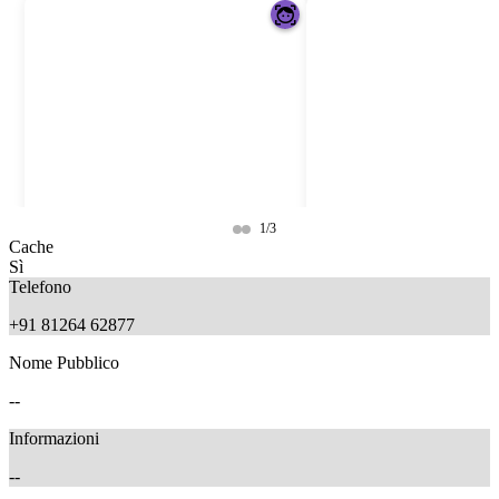
1/3
Cache
Sì
Telefono
+91 81264 62877
Nome Pubblico
--
Informazioni
--
10 months ago
10 months ago