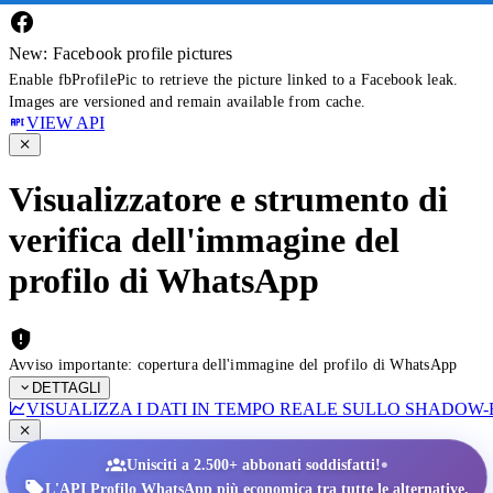
New: Facebook profile pictures
Enable fbProfilePic to retrieve the picture linked to a Facebook leak.
Images are versioned and remain available from cache.
VIEW API
Visualizzatore e strumento di
verifica dell'immagine del
profilo di WhatsApp
Avviso importante: copertura dell'immagine del profilo di WhatsApp
DETTAGLI
VISUALIZZA I DATI IN TEMPO REALE SULLO SHADOW
•
Unisciti a 2.500+ abbonati soddisfatti!
L'API Profilo WhatsApp più economica tra tutte le alternative.