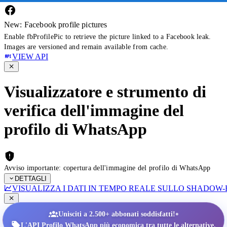
New: Facebook profile pictures
Enable fbProfilePic to retrieve the picture linked to a Facebook leak.
Images are versioned and remain available from cache.
VIEW API
Visualizzatore e strumento di
verifica dell'immagine del
profilo di WhatsApp
Avviso importante: copertura dell'immagine del profilo di WhatsApp
DETTAGLI
VISUALIZZA I DATI IN TEMPO REALE SULLO SHADOW
•
Unisciti a 2.500+ abbonati soddisfatti!
L'API Profilo WhatsApp più economica tra tutte le alternative.