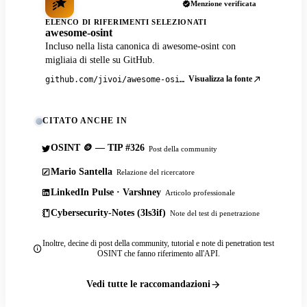
Menzione verificata
ELENCO DI RIFERIMENTI SELEZIONATI
awesome-osint
Incluso nella lista canonica di awesome-osint con
migliaia di stelle su GitHub.
Visualizza la fonte
github.com/jivoi/awesome-osint
CITATO ANCHE IN
OSINT 🪙 — TIP #326
Post della community
Mario Santella
Relazione del ricercatore
LinkedIn Pulse · Varshney
Articolo professionale
Cybersecurity-Notes (3ls3if)
Note del test di penetrazione
Inoltre, decine di post della community, tutorial e note di penetration test
OSINT che fanno riferimento all'API.
Vedi tutte le raccomandazioni