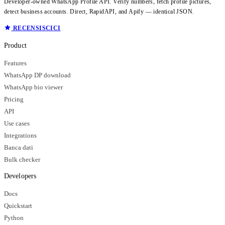
Developer-owned WhatsApp Profile API. Verify numbers, fetch profile pictures,
detect business accounts. Direct, RapidAPI, and Apify — identical JSON.
RECENSISCICI
Product
Features
WhatsApp DP download
WhatsApp bio viewer
Pricing
API
Use cases
Integrations
Banca dati
Bulk checker
Developers
Docs
Quickstart
Python