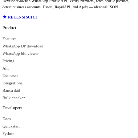
Developer-owned WhatsApp Profile API. Verify numbers, fetch profile pictures,
detect business accounts. Direct, RapidAPI, and Apify — identical JSON.
RECENSISCICI
Product
Features
WhatsApp DP download
WhatsApp bio viewer
Pricing
API
Use cases
Integrations
Banca dati
Bulk checker
Developers
Docs
Quickstart
Python