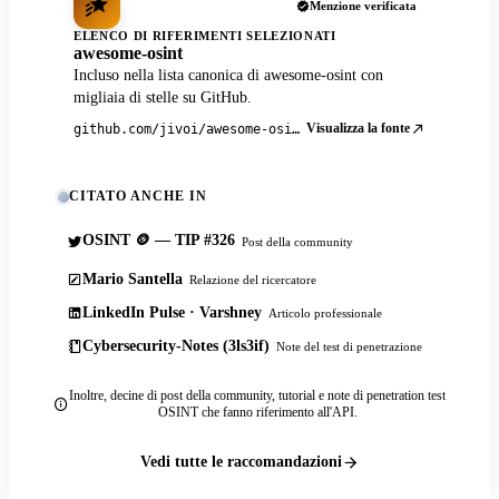
Menzione verificata
ELENCO DI RIFERIMENTI SELEZIONATI
awesome-osint
Incluso nella lista canonica di awesome-osint con
migliaia di stelle su GitHub.
Visualizza la fonte
github.com/jivoi/awesome-osint
CITATO ANCHE IN
OSINT 🪙 — TIP #326
Post della community
Mario Santella
Relazione del ricercatore
LinkedIn Pulse · Varshney
Articolo professionale
Cybersecurity-Notes (3ls3if)
Note del test di penetrazione
Inoltre, decine di post della community, tutorial e note di penetration test
OSINT che fanno riferimento all'API.
Vedi tutte le raccomandazioni