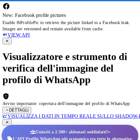
New: Facebook profile pictures
Enable fbProfilePic to retrieve the picture linked to a Facebook leak.
Images are versioned and remain available from cache.
VIEW API
Visualizzatore e strumento di
verifica dell'immagine del
profilo di WhatsApp
Avviso importante: copertura dell'immagine del profilo di WhatsApp
DETTAGLI
VISUALIZZA I DATI IN TEMPO REALE SULLO SHADOW
•
Unisciti a 2.500+ abbonati soddisfatti!
L'API Profilo WhatsApp più economica tra tutte le alternative.