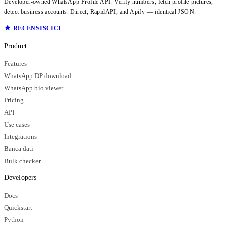
Developer-owned WhatsApp Profile API. Verify numbers, fetch profile pictures,
detect business accounts. Direct, RapidAPI, and Apify — identical JSON.
RECENSISCICI
Product
Features
WhatsApp DP download
WhatsApp bio viewer
Pricing
API
Use cases
Integrations
Banca dati
Bulk checker
Developers
Docs
Quickstart
Python