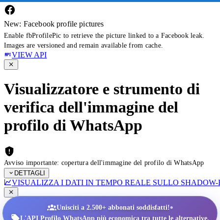
New: Facebook profile pictures
Enable fbProfilePic to retrieve the picture linked to a Facebook leak.
Images are versioned and remain available from cache.
VIEW API
Visualizzatore e strumento di
verifica dell'immagine del
profilo di WhatsApp
Avviso importante: copertura dell'immagine del profilo di WhatsApp
DETTAGLI
VISUALIZZA I DATI IN TEMPO REALE SULLO SHADOW
•
Unisciti a 2.500+ abbonati soddisfatti!
L'API Profilo WhatsApp più economica tra tutte le alternative.