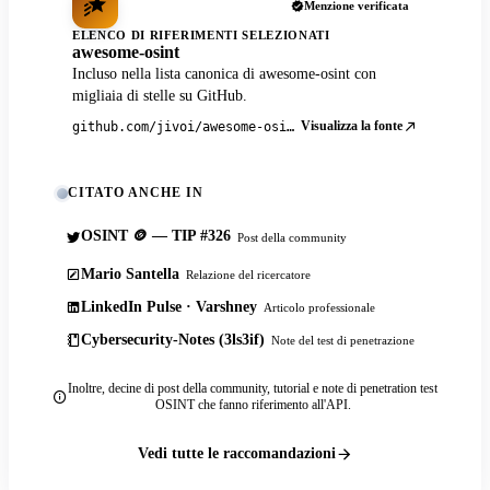
Menzione verificata
ELENCO DI RIFERIMENTI SELEZIONATI
awesome-osint
Incluso nella lista canonica di awesome-osint con
migliaia di stelle su GitHub.
Visualizza la fonte
github.com/jivoi/awesome-osint
CITATO ANCHE IN
OSINT 🪙 — TIP #326
Post della community
Mario Santella
Relazione del ricercatore
LinkedIn Pulse · Varshney
Articolo professionale
Cybersecurity-Notes (3ls3if)
Note del test di penetrazione
Inoltre, decine di post della community, tutorial e note di penetration test
OSINT che fanno riferimento all'API.
Vedi tutte le raccomandazioni