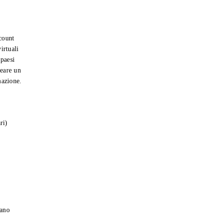
count
irtuali
 paesi
reare un
mazione.
ri)
gano