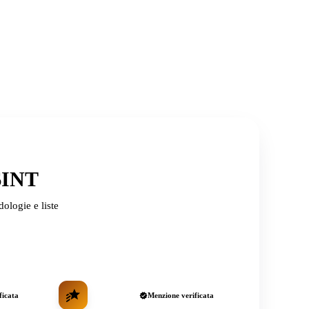
OSINT
ologie e liste
ficata
Menzione verificata