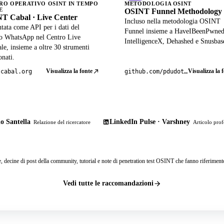
RO OPERATIVO OSINT IN TEMPO
METODOLOGIA OSINT
E
OSINT Funnel Methodology
T Cabal · Live Center
Incluso nella metodologia OSINT
tata come API per i dati del
Funnel insieme a HaveIBeenPwned
lo WhatsApp nel Centro Live
IntelligenceX, Dehashed e Snusbas
ale, insieme a oltre 30 strumenti
onati.
Visualizza la fonte
Visualizza la 
tcabal.org
github.com/pdudotdev/ofm
o Santella
LinkedIn Pulse · Varshney
Relazione del ricercatore
Articolo prof
e, decine di post della community, tutorial e note di penetration test OSINT che fanno riferiment
Vedi tutte le raccomandazioni