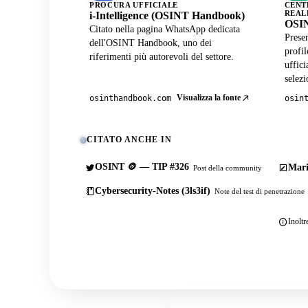
PROCURA UFFICIALE
CENT
REAL
i-Intelligence (OSINT Handbook)
OSIN
Citato nella pagina WhatsApp dedicata
Presen
dell'OSINT Handbook, uno dei
profi
riferimenti più autorevoli del settore.
uffici
selezi
Visualizza la fonte
osinthandbook.com
osin
CITATO ANCHE IN
OSINT 🪙 — TIP #326
Mari
Post della community
Cybersecurity-Notes (3ls3if)
Note del test di penetrazione
Inoltr