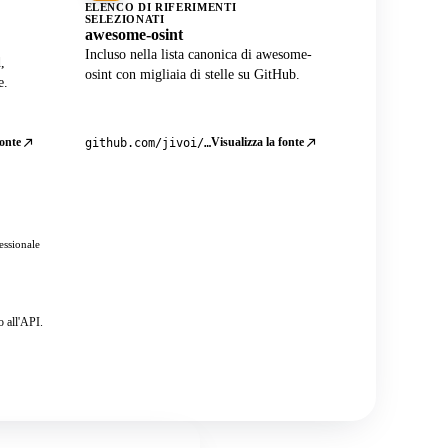
ELENCO DI RIFERIMENTI
SELEZIONATI
awesome-osint
Incluso nella lista canonica di awesome-
,
osint con migliaia di stelle su GitHub.
e.
fonte
Visualizza la fonte
github.com/jivoi/awesome-osint
essionale
o all'API.