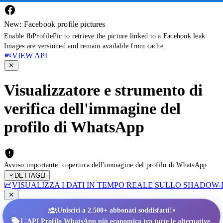
New: Facebook profile pictures
Enable fbProfilePic to retrieve the picture linked to a Facebook leak.
Images are versioned and remain available from cache.
VIEW API
Visualizzatore e strumento di
verifica dell'immagine del
profilo di WhatsApp
Avviso importante: copertura dell'immagine del profilo di WhatsApp
DETTAGLI
VISUALIZZA I DATI IN TEMPO REALE SULLO SHADOW
•
Unisciti a 2.500+ abbonati soddisfatti!
L'API Profilo WhatsApp più economica tra tutte le alternative.