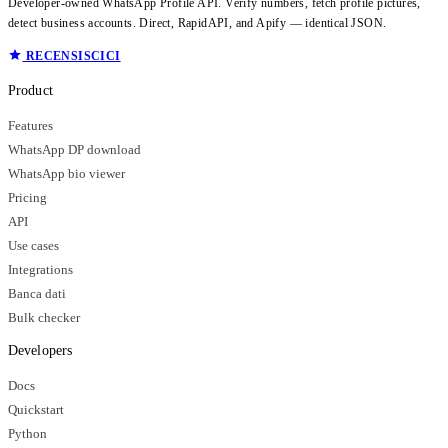
Developer-owned WhatsApp Profile API. Verify numbers, fetch profile pictures,
detect business accounts. Direct, RapidAPI, and Apify — identical JSON.
RECENSISCICI
Product
Features
WhatsApp DP download
WhatsApp bio viewer
Pricing
API
Use cases
Integrations
Banca dati
Bulk checker
Developers
Docs
Quickstart
Python