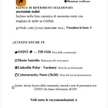
Menzione verificata
ELENCO DI RIFERIMENTI SELEZIONATI
awesome-osint
Incluso nella lista canonica di awesome-osint con
migliaia di stelle su GitHub.
Visualizza la fonte
github.com/jivoi/awesome-osint
CITATO ANCHE IN
OSINT 🪙 — TIP #326
Post della community
Mario Santella
Relazione del ricercatore
LinkedIn Pulse · Varshney
Articolo professionale
Cybersecurity-Notes (3ls3if)
Note del test di penetrazione
Inoltre, decine di post della community, tutorial e note di penetration test
OSINT che fanno riferimento all'API.
Vedi tutte le raccomandazioni