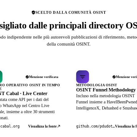
SCELTO DALLA COMUNITÀ OSINT
igliato dalle principali directory 
odo indipendente nelle più autorevoli pubblicazioni di riferimento, metod
della comunità OSINT.
Menzione verificata
Menzione veri
RO OPERATIVO OSINT IN TEMPO
METODOLOGIA OSINT
E
OSINT Funnel Methodology
T Cabal · Live Center
Incluso nella metodologia OSINT
tata come API per i dati del
Funnel insieme a HaveIBeenPwned
lo WhatsApp nel Centro Live
IntelligenceX, Dehashed e Snusbas
ale, insieme a oltre 30 strumenti
onati.
Visualizza la fonte
Visualizza la 
tcabal.org
github.com/pdudotdev/ofm