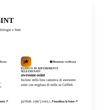
OSINT
ologie e liste
ficata
Menzione verificata
ELENCO DI RIFERIMENTI
SELEZIONATI
awesome-osint
Incluso nella lista canonica di awesome-
,
osint con migliaia di stelle su GitHub.
e.
fonte
Visualizza la fonte
github.com/jivoi/awesome-osint