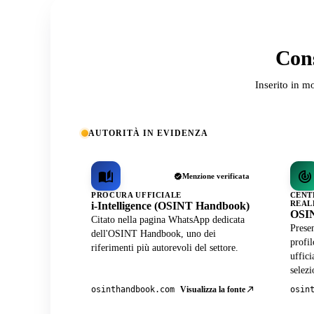
Cons
Inserito in m
AUTORITÀ IN EVIDENZA
Menzione verificata
PROCURA UFFICIALE
CENT
REAL
i-Intelligence (OSINT Handbook)
OSIN
Citato nella pagina WhatsApp dedicata
Presen
dell'OSINT Handbook, uno dei
profi
riferimenti più autorevoli del settore.
uffici
selezi
Visualizza la fonte
osinthandbook.com
osin