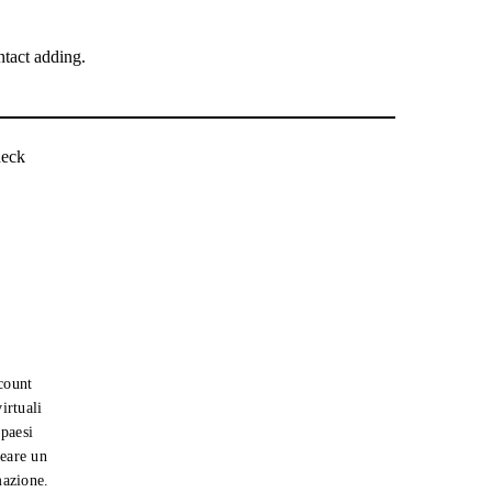
tact adding.
heck
count
irtuali
 paesi
reare un
mazione.