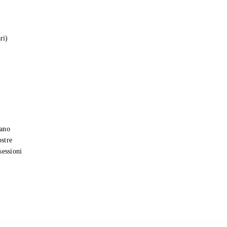
ri)
gano
ostre
sessioni