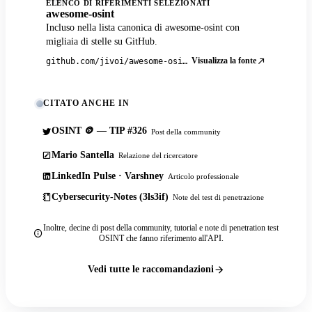
ELENCO DI RIFERIMENTI SELEZIONATI
awesome-osint
Incluso nella lista canonica di awesome-osint con
migliaia di stelle su GitHub.
Visualizza la fonte
github.com/jivoi/awesome-osint
CITATO ANCHE IN
OSINT 🪙 — TIP #326
Post della community
Mario Santella
Relazione del ricercatore
LinkedIn Pulse · Varshney
Articolo professionale
Cybersecurity-Notes (3ls3if)
Note del test di penetrazione
Inoltre, decine di post della community, tutorial e note di penetration test
OSINT che fanno riferimento all'API.
Vedi tutte le raccomandazioni