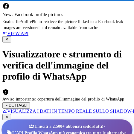
New: Facebook profile pictures
Enable fbProfilePic to retrieve the picture linked to a Facebook leak.
Images are versioned and remain available from cache.
VIEW API
Visualizzatore e strumento di
verifica dell'immagine del
profilo di WhatsApp
Avviso importante: copertura dell'immagine del profilo di WhatsApp
DETTAGLI
VISUALIZZA I DATI IN TEMPO REALE SULLO SHADOW
•
Unisciti a 2.500+ abbonati soddisfatti!
L'API Profilo WhatsApp più economica tra tutte le alternative.