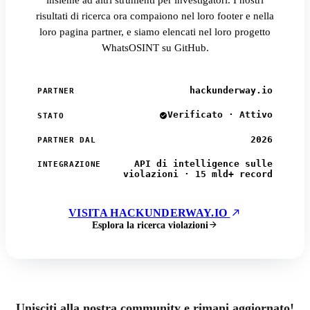
insieme ad altri strumenti per investigatori. I nostri
risultati di ricerca ora compaiono nel loro footer e nella
loro pagina partner, e siamo elencati nel loro progetto
WhatsOSINT su GitHub.
hackunderway.io
PARTNER
Verificato · Attivo
STATO
2026
PARTNER DAL
API di intelligence sulle
INTEGRAZIONE
violazioni · 15 mld+ record
VISITA HACKUNDERWAY.IO
Esplora la ricerca violazioni
Unisciti alla nostra community e rimani aggiornato!