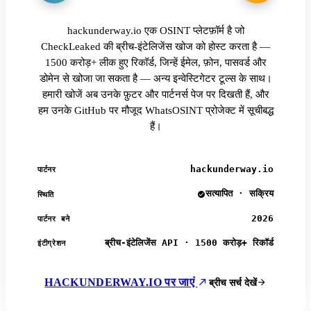
hackunderway.io एक OSINT प्लेटफ़ॉर्म है जो
CheckLeaked की ब्रीच-इंटेलिजेंस खोज को होस्ट करता है —
1500 करोड़+ लीक हुए रिकॉर्ड, जिन्हें ईमेल, फ़ोन, पासवर्ड और
डोमेन से खोजा जा सकता है — अन्य इन्वेस्टिगेटर टूल्स के साथ।
हमारी खोजें अब उनके फ़ुटर और पार्टनर्स पेज पर दिखती हैं, और
हम उनके GitHub पर मौजूद WhatsOSINT प्रोजेक्ट में सूचीबद्ध
हैं।
hackunderway.io
पार्टनर
सत्यापित · सक्रिय
स्थिति
2026
पार्टनर बने
ब्रीच-इंटेलिजेंस API · 1500 करोड़+ रिकॉर्ड
इंटीग्रेशन
HACKUNDERWAY.IO पर जाएं
ब्रीच सर्च देखें