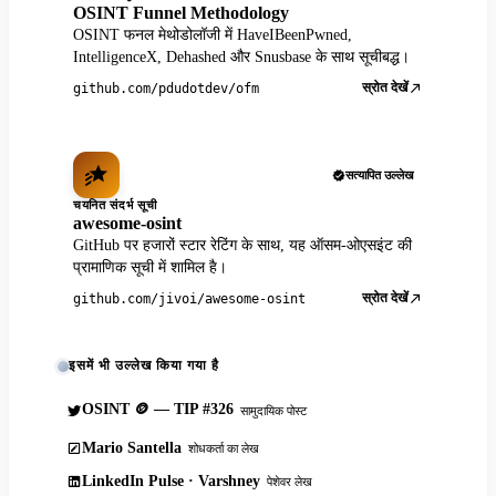
OSINT Funnel Methodology
OSINT फनल मेथोडोलॉजी में HaveIBeenPwned,
IntelligenceX, Dehashed और Snusbase के साथ सूचीबद्ध।
स्रोत देखें
github.com/pdudotdev/ofm
सत्यापित उल्लेख
चयनित संदर्भ सूची
awesome-osint
GitHub पर हजारों स्टार रेटिंग के साथ, यह ऑसम-ओएसइंट की
प्रामाणिक सूची में शामिल है।
स्रोत देखें
github.com/jivoi/awesome-osint
इसमें भी उल्लेख किया गया है
OSINT 🪙 — TIP #326
सामुदायिक पोस्ट
Mario Santella
शोधकर्ता का लेख
LinkedIn Pulse · Varshney
पेशेवर लेख