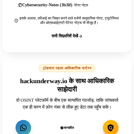
Cybersecurity-Notes (3ls3if)
पेंटेस्ट नोट्स
इसके अलावा, एपीआई का जिक्र करने वाले दर्जनों सामुदायिक पोस्ट, ट्यूटोरियल
और ओएसआईएनटी पेंटेस्ट नोट्स भी मौजूद हैं।
सभी सिफ़ारिशें देखें
हमारा पहला आधिकारिक पार्टनर
hackunderway.io के साथ आधिकारिक
साझेदारी
दो OSINT प्लेटफ़ॉर्म के बीच एक सत्यापित गठजोड़, ताकि जांचकर्ता
एक ही चरण में फ़ोन नंबर से लीक हुए डेटा तक पहुँच सकें।
सत्यापित