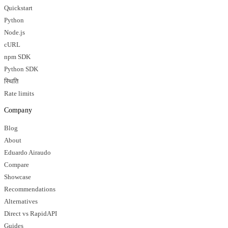
Quickstart
Python
Node.js
cURL
npm SDK
Python SDK
स्थिति
Rate limits
Company
Blog
About
Eduardo Airaudo
Compare
Showcase
Recommendations
Alternatives
Direct vs RapidAPI
Guides