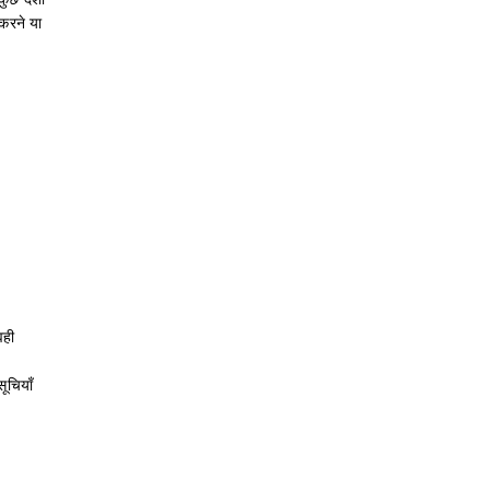
करने या
वही
ूचियाँ