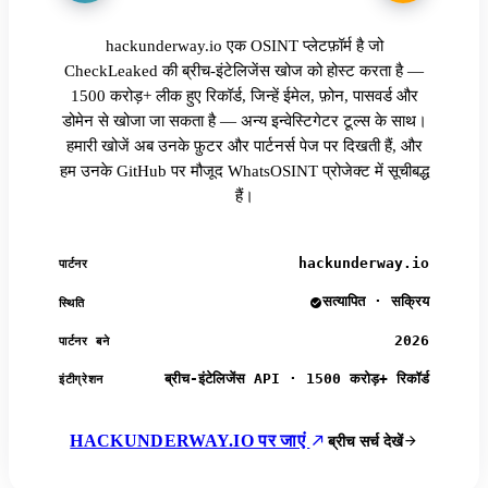
hackunderway.io एक OSINT प्लेटफ़ॉर्म है जो
CheckLeaked की ब्रीच-इंटेलिजेंस खोज को होस्ट करता है —
1500 करोड़+ लीक हुए रिकॉर्ड, जिन्हें ईमेल, फ़ोन, पासवर्ड और
डोमेन से खोजा जा सकता है — अन्य इन्वेस्टिगेटर टूल्स के साथ।
हमारी खोजें अब उनके फ़ुटर और पार्टनर्स पेज पर दिखती हैं, और
हम उनके GitHub पर मौजूद WhatsOSINT प्रोजेक्ट में सूचीबद्ध
हैं।
hackunderway.io
पार्टनर
सत्यापित · सक्रिय
स्थिति
2026
पार्टनर बने
ब्रीच-इंटेलिजेंस API · 1500 करोड़+ रिकॉर्ड
इंटीग्रेशन
HACKUNDERWAY.IO पर जाएं
ब्रीच सर्च देखें