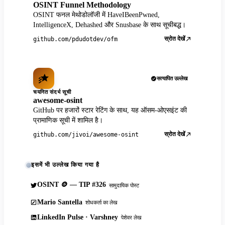
OSINT Funnel Methodology
OSINT फनल मेथोडोलॉजी में HaveIBeenPwned,
IntelligenceX, Dehashed और Snusbase के साथ सूचीबद्ध।
स्रोत देखें
github.com/pdudotdev/ofm
सत्यापित उल्लेख
चयनित संदर्भ सूची
awesome-osint
GitHub पर हजारों स्टार रेटिंग के साथ, यह ऑसम-ओएसइंट की
प्रामाणिक सूची में शामिल है।
स्रोत देखें
github.com/jivoi/awesome-osint
इसमें भी उल्लेख किया गया है
OSINT 🪙 — TIP #326
सामुदायिक पोस्ट
Mario Santella
शोधकर्ता का लेख
LinkedIn Pulse · Varshney
पेशेवर लेख