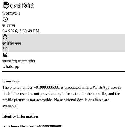
एआई रिपोर्ट
wormv5.1
पर उत्पन्न
6/4/2026, 2:30:49 PM
प्रोसेसिंग समय
2.9s
उपयोग किए गए डेटा स्रोत
whatsapp
Summary
The phone number +919993886081 is associated with a WhatsApp user in
India. The user has not provided any information in their profile, and the
profile picture is not accessible. No additional details or aliases are
available.
Identity Information
Phone Number:
+919993886081