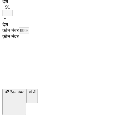
देश
+91
देश
फ़ोन नंबर
फ़ोन नंबर
रैंडम नंबर
खोजें