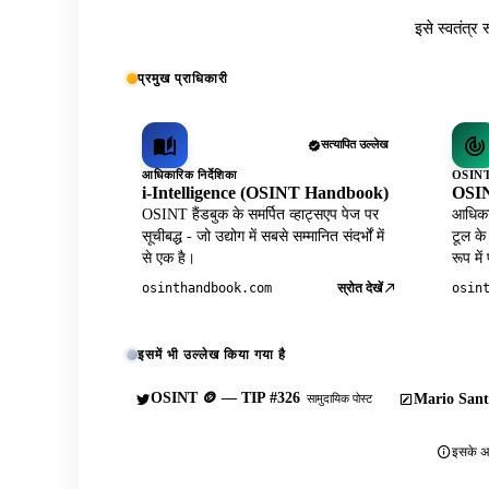
इसे स्वतंत्र 
प्रमुख प्राधिकारी
सत्यापित उल्लेख
आधिकारिक निर्देशिका
OSINT 
i-Intelligence (OSINT Handbook)
OSIN
OSINT हैंडबुक के समर्पित व्हाट्सएप पेज पर
आधिकार
सूचीबद्ध - जो उद्योग में सबसे सम्मानित संदर्भों में
टूल के
से एक है।
रूप में
स्रोत देखें
osinthandbook.com
osin
इसमें भी उल्लेख किया गया है
OSINT 🪙 — TIP #326
Mario Sant
सामुदायिक पोस्ट
इसके अल