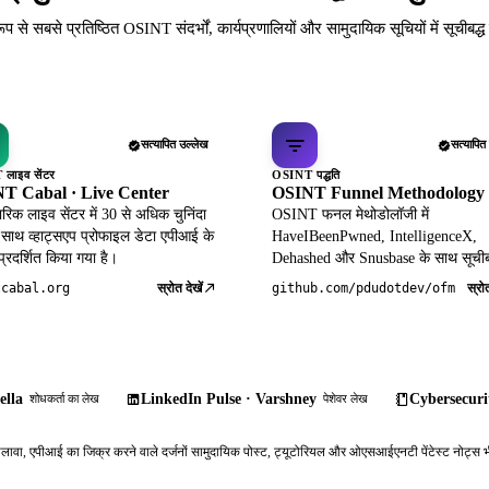
रूप से सबसे प्रतिष्ठित OSINT संदर्भों, कार्यप्रणालियों और सामुदायिक सूचियों में सूचीबद्
सत्यापित उल्लेख
सत्यापित
लाइव सेंटर
OSINT पद्धति
T Cabal · Live Center
OSINT Funnel Methodology
िक लाइव सेंटर में 30 से अधिक चुनिंदा
OSINT फनल मेथोडोलॉजी में
 साथ व्हाट्सएप प्रोफाइल डेटा एपीआई के
HaveIBeenPwned, IntelligenceX,
 प्रदर्शित किया गया है।
Dehashed और Snusbase के साथ सूचीब
स्रोत देखें
स्रोत
tcabal.org
github.com/pdudotdev/ofm
ella
LinkedIn Pulse · Varshney
Cybersecurit
शोधकर्ता का लेख
पेशेवर लेख
ावा, एपीआई का जिक्र करने वाले दर्जनों सामुदायिक पोस्ट, ट्यूटोरियल और ओएसआईएनटी पेंटेस्ट नोट्स भी