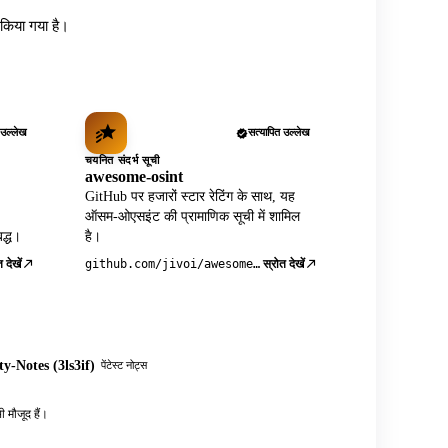
ध किया गया है।
 उल्लेख
सत्यापित उल्लेख
चयनित संदर्भ सूची
awesome-osint
GitHub पर हजारों स्टार रेटिंग के साथ, यह
ऑसम-ओएसइंट की प्रामाणिक सूची में शामिल
द्ध।
है।
 देखें
स्रोत देखें
github.com/jivoi/awesome-osint
y-Notes (3ls3if)
पेंटेस्ट नोट्स
 मौजूद हैं।