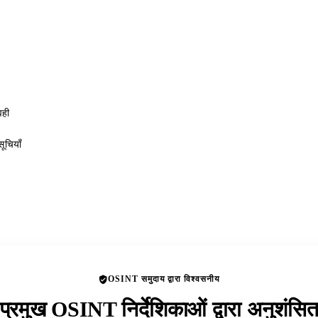
वही
ूचियाँ
OSINT समुदाय द्वारा विश्वसनीय
प्रमुख OSINT निर्देशिकाओं द्वारा अनुशंसि