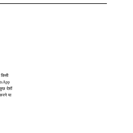
 किसी
atsApp
ुछ देशों
करने या