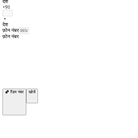
देश
+91
देश
फ़ोन नंबर
फ़ोन नंबर
रैंडम नंबर
खोजें