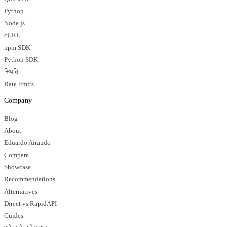
Python
Node.js
cURL
npm SDK
Python SDK
स्थिति
Rate limits
Company
Blog
About
Eduardo Airaudo
Compare
Showcase
Recommendations
Alternatives
Direct vs RapidAPI
Guides