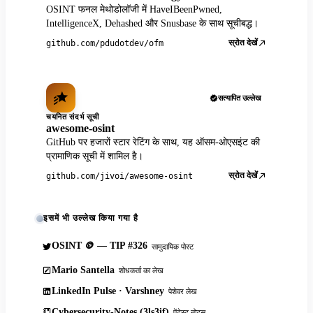
OSINT फनल मेथोडोलॉजी में HaveIBeenPwned,
IntelligenceX, Dehashed और Snusbase के साथ सूचीबद्ध।
स्रोत देखें
github.com/pdudotdev/ofm
सत्यापित उल्लेख
चयनित संदर्भ सूची
awesome-osint
GitHub पर हजारों स्टार रेटिंग के साथ, यह ऑसम-ओएसइंट की
प्रामाणिक सूची में शामिल है।
स्रोत देखें
github.com/jivoi/awesome-osint
इसमें भी उल्लेख किया गया है
OSINT 🪙 — TIP #326
सामुदायिक पोस्ट
Mario Santella
शोधकर्ता का लेख
LinkedIn Pulse · Varshney
पेशेवर लेख
Cybersecurity-Notes (3ls3if)
पेंटेस्ट नोट्स