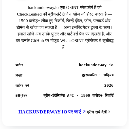
hackunderway.io एक OSINT प्लेटफ़ॉर्म है जो
CheckLeaked की ब्रीच-इंटेलिजेंस खोज को होस्ट करता है —
1500 करोड़+ लीक हुए रिकॉर्ड, जिन्हें ईमेल, फ़ोन, पासवर्ड और
डोमेन से खोजा जा सकता है — अन्य इन्वेस्टिगेटर टूल्स के साथ।
हमारी खोजें अब उनके फ़ुटर और पार्टनर्स पेज पर दिखती हैं, और
हम उनके GitHub पर मौजूद WhatsOSINT प्रोजेक्ट में सूचीबद्ध
हैं।
hackunderway.io
पार्टनर
सत्यापित · सक्रिय
स्थिति
2026
पार्टनर बने
ब्रीच-इंटेलिजेंस API · 1500 करोड़+ रिकॉर्ड
इंटीग्रेशन
HACKUNDERWAY.IO पर जाएं
ब्रीच सर्च देखें