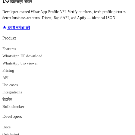
व्हाट्सएप चेकर
Developer-owned WhatsApp Profile API. Verify numbers, fetch profile pictures,
detect business accounts. Direct, RapidAPI, and Apify — identical JSON.
हमारी समीक्षा करें
Product
Features
WhatsApp DP download
WhatsApp bio viewer
Pricing
API
Use cases
Integrations
डेटाबेस
Bulk checker
Developers
Docs
Quickstart