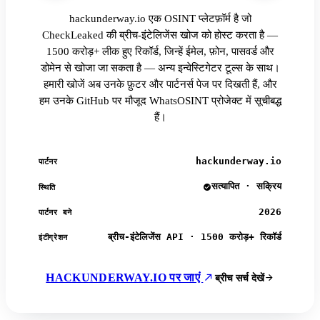
hackunderway.io एक OSINT प्लेटफ़ॉर्म है जो
CheckLeaked की ब्रीच-इंटेलिजेंस खोज को होस्ट करता है —
1500 करोड़+ लीक हुए रिकॉर्ड, जिन्हें ईमेल, फ़ोन, पासवर्ड और
डोमेन से खोजा जा सकता है — अन्य इन्वेस्टिगेटर टूल्स के साथ।
हमारी खोजें अब उनके फ़ुटर और पार्टनर्स पेज पर दिखती हैं, और
हम उनके GitHub पर मौजूद WhatsOSINT प्रोजेक्ट में सूचीबद्ध
हैं।
hackunderway.io
पार्टनर
सत्यापित · सक्रिय
स्थिति
2026
पार्टनर बने
ब्रीच-इंटेलिजेंस API · 1500 करोड़+ रिकॉर्ड
इंटीग्रेशन
HACKUNDERWAY.IO पर जाएं
ब्रीच सर्च देखें