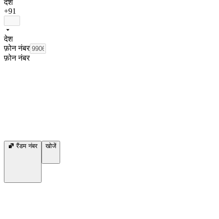
देश
+91
देश
फ़ोन नंबर
फ़ोन नंबर
रैंडम नंबर
खोजें