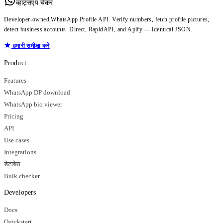
व्हाट्सएप चेकर
Developer-owned WhatsApp Profile API. Verify numbers, fetch profile pictures,
detect business accounts. Direct, RapidAPI, and Apify — identical JSON.
हमारी समीक्षा करें
Product
Features
WhatsApp DP download
WhatsApp bio viewer
Pricing
API
Use cases
Integrations
डेटाबेस
Bulk checker
Developers
Docs
Quickstart