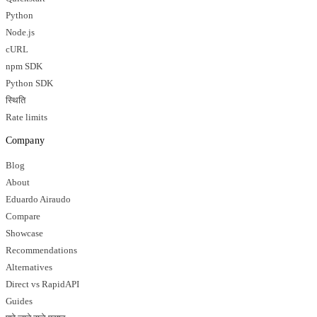
Python
Node.js
cURL
npm SDK
Python SDK
स्थिति
Rate limits
Company
Blog
About
Eduardo Airaudo
Compare
Showcase
Recommendations
Alternatives
Direct vs RapidAPI
Guides