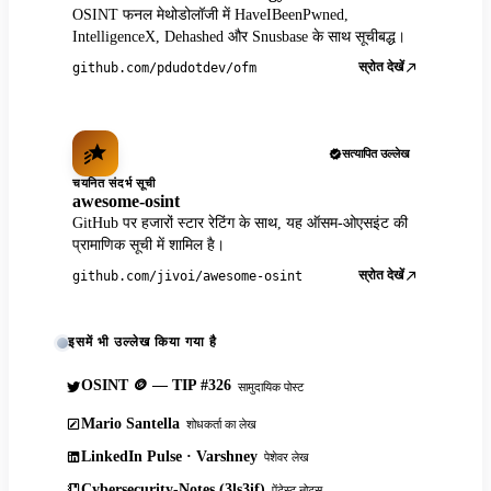
OSINT फनल मेथोडोलॉजी में HaveIBeenPwned,
IntelligenceX, Dehashed और Snusbase के साथ सूचीबद्ध।
स्रोत देखें
github.com/pdudotdev/ofm
सत्यापित उल्लेख
चयनित संदर्भ सूची
awesome-osint
GitHub पर हजारों स्टार रेटिंग के साथ, यह ऑसम-ओएसइंट की
प्रामाणिक सूची में शामिल है।
स्रोत देखें
github.com/jivoi/awesome-osint
इसमें भी उल्लेख किया गया है
OSINT 🪙 — TIP #326
सामुदायिक पोस्ट
Mario Santella
शोधकर्ता का लेख
LinkedIn Pulse · Varshney
पेशेवर लेख
Cybersecurity-Notes (3ls3if)
पेंटेस्ट नोट्स