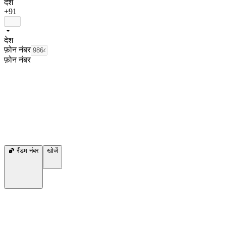
देश
+91
देश
फ़ोन नंबर
फ़ोन नंबर
रैंडम नंबर
खोजें