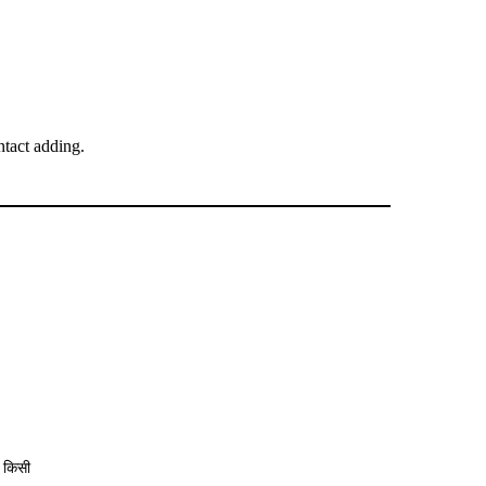
tact adding.
 किसी