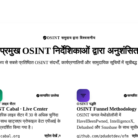
OSINT समुदाय द्वारा विश्वसनीय
प्रमुख OSINT निर्देशिकाओं द्वारा अनुशंसि
रूप से सबसे प्रतिष्ठित OSINT संदर्भों, कार्यप्रणालियों और सामुदायिक सूचियों में सूचीबद्
सत्यापित उल्लेख
सत्यापित
लाइव सेंटर
OSINT पद्धति
T Cabal · Live Center
OSINT Funnel Methodology
िक लाइव सेंटर में 30 से अधिक चुनिंदा
OSINT फनल मेथोडोलॉजी में
 साथ व्हाट्सएप प्रोफाइल डेटा एपीआई के
HaveIBeenPwned, IntelligenceX,
 प्रदर्शित किया गया है।
Dehashed और Snusbase के साथ सूचीब
स्रोत देखें
स्रोत
tcabal.org
github.com/pdudotdev/ofm