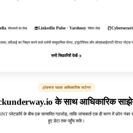
ella
LinkedIn Pulse · Varshney
Cybersecurit
शोधकर्ता का लेख
पेशेवर लेख
ावा, एपीआई का जिक्र करने वाले दर्जनों सामुदायिक पोस्ट, ट्यूटोरियल और ओएसआईएनटी पेंटेस्ट नोट्स भी
सभी सिफ़ारिशें देखें
हमारा पहला आधिकारिक पार्टनर
ckunderway.io के साथ आधिकारिक साझेद
INT प्लेटफ़ॉर्म के बीच एक सत्यापित गठजोड़, ताकि जांचकर्ता एक ही चरण में फ़ोन नंबर 
हुए डेटा तक पहुँच सकें।