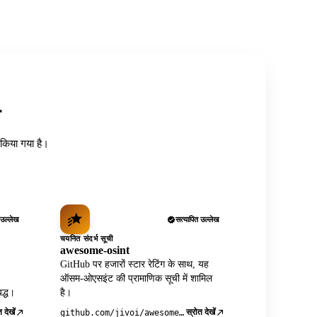
त
ध किया गया है।
 उल्लेख
सत्यापित उल्लेख
चयनित संदर्भ सूची
awesome-osint
GitHub पर हजारों स्टार रेटिंग के साथ, यह
ऑसम-ओएसइंट की प्रामाणिक सूची में शामिल
द्ध।
है।
 देखें
स्रोत देखें
github.com/jivoi/awesome-osint