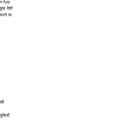
atsApp
ुछ देशों
करने या
वही
ूचियाँ