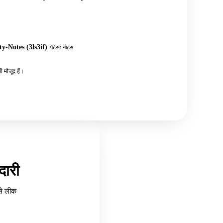
y-Notes (3ls3if)
पेंटेस्ट नोट्स
 मौजूद हैं।
ारी
से लीक