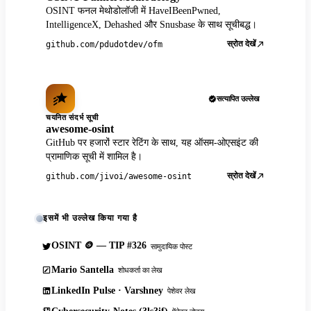
OSINT फनल मेथोडोलॉजी में HaveIBeenPwned,
IntelligenceX, Dehashed और Snusbase के साथ सूचीबद्ध।
स्रोत देखें
github.com/pdudotdev/ofm
सत्यापित उल्लेख
चयनित संदर्भ सूची
awesome-osint
GitHub पर हजारों स्टार रेटिंग के साथ, यह ऑसम-ओएसइंट की
प्रामाणिक सूची में शामिल है।
स्रोत देखें
github.com/jivoi/awesome-osint
इसमें भी उल्लेख किया गया है
OSINT 🪙 — TIP #326
सामुदायिक पोस्ट
Mario Santella
शोधकर्ता का लेख
LinkedIn Pulse · Varshney
पेशेवर लेख