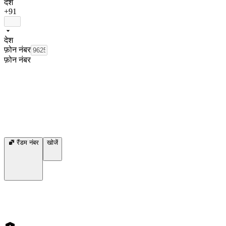
देश
+91
देश
फ़ोन नंबर
फ़ोन नंबर
रैंडम नंबर
खोजें