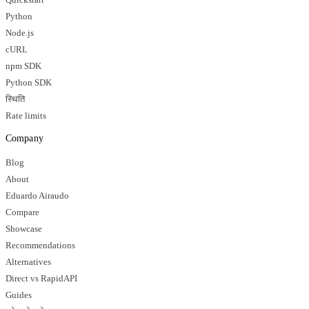
Quickstart
Python
Node.js
cURL
npm SDK
Python SDK
स्थिति
Rate limits
Company
Blog
About
Eduardo Airaudo
Compare
Showcase
Recommendations
Alternatives
Direct vs RapidAPI
Guides