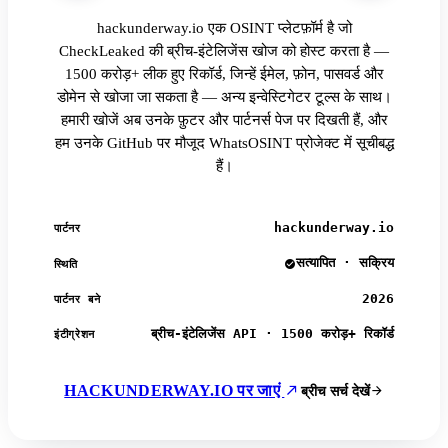
hackunderway.io एक OSINT प्लेटफ़ॉर्म है जो
CheckLeaked की ब्रीच-इंटेलिजेंस खोज को होस्ट करता है —
1500 करोड़+ लीक हुए रिकॉर्ड, जिन्हें ईमेल, फ़ोन, पासवर्ड और
डोमेन से खोजा जा सकता है — अन्य इन्वेस्टिगेटर टूल्स के साथ।
हमारी खोजें अब उनके फ़ुटर और पार्टनर्स पेज पर दिखती हैं, और
हम उनके GitHub पर मौजूद WhatsOSINT प्रोजेक्ट में सूचीबद्ध
हैं।
hackunderway.io
पार्टनर
सत्यापित · सक्रिय
स्थिति
2026
पार्टनर बने
ब्रीच-इंटेलिजेंस API · 1500 करोड़+ रिकॉर्ड
इंटीग्रेशन
HACKUNDERWAY.IO पर जाएं
ब्रीच सर्च देखें