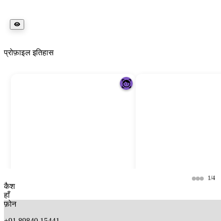
प्रोफ़ाइल इतिहास
1/4
कैश
हाँ
फ़ोन
+91 89840 15441