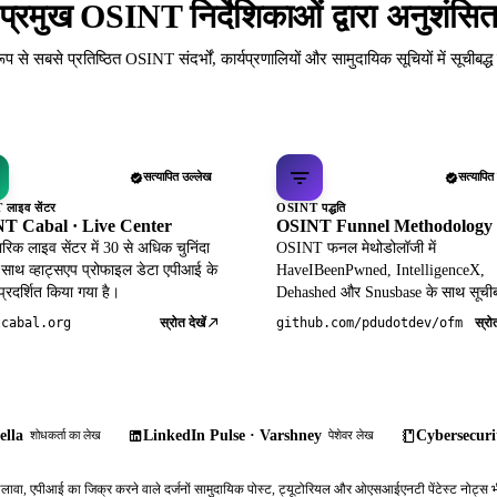
प्रमुख OSINT निर्देशिकाओं द्वारा अनुशंसि
रूप से सबसे प्रतिष्ठित OSINT संदर्भों, कार्यप्रणालियों और सामुदायिक सूचियों में सूचीबद्
सत्यापित उल्लेख
सत्यापित
लाइव सेंटर
OSINT पद्धति
T Cabal · Live Center
OSINT Funnel Methodology
िक लाइव सेंटर में 30 से अधिक चुनिंदा
OSINT फनल मेथोडोलॉजी में
 साथ व्हाट्सएप प्रोफाइल डेटा एपीआई के
HaveIBeenPwned, IntelligenceX,
 प्रदर्शित किया गया है।
Dehashed और Snusbase के साथ सूचीब
स्रोत देखें
स्रोत
tcabal.org
github.com/pdudotdev/ofm
ella
LinkedIn Pulse · Varshney
Cybersecurit
शोधकर्ता का लेख
पेशेवर लेख
ावा, एपीआई का जिक्र करने वाले दर्जनों सामुदायिक पोस्ट, ट्यूटोरियल और ओएसआईएनटी पेंटेस्ट नोट्स भी