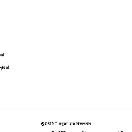
वही
ूचियाँ
OSINT समुदाय द्वारा विश्वसनीय