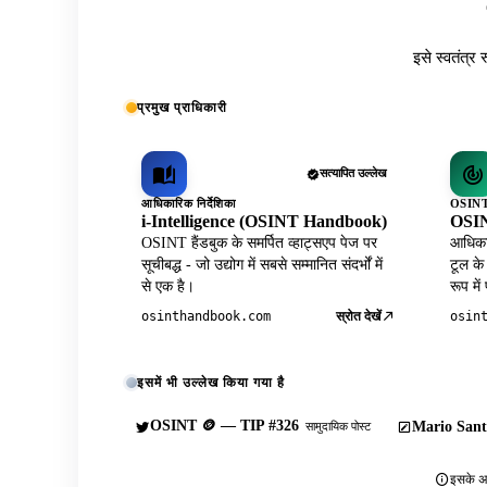
इसे स्वतंत्र 
प्रमुख प्राधिकारी
सत्यापित उल्लेख
आधिकारिक निर्देशिका
OSINT 
i-Intelligence (OSINT Handbook)
OSIN
OSINT हैंडबुक के समर्पित व्हाट्सएप पेज पर
आधिकार
सूचीबद्ध - जो उद्योग में सबसे सम्मानित संदर्भों में
टूल के
से एक है।
रूप में
स्रोत देखें
osinthandbook.com
osin
इसमें भी उल्लेख किया गया है
OSINT 🪙 — TIP #326
Mario Sant
सामुदायिक पोस्ट
इसके अल