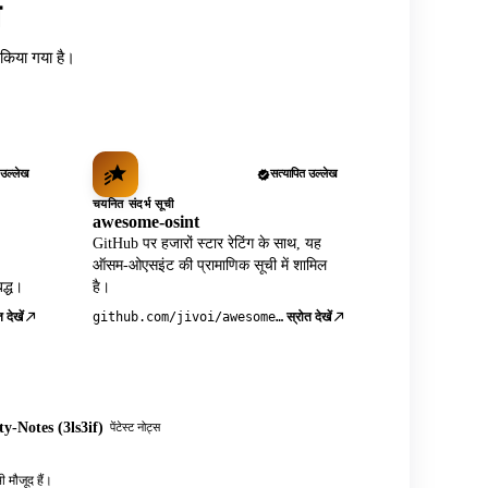
त
ध किया गया है।
 उल्लेख
सत्यापित उल्लेख
चयनित संदर्भ सूची
awesome-osint
GitHub पर हजारों स्टार रेटिंग के साथ, यह
ऑसम-ओएसइंट की प्रामाणिक सूची में शामिल
द्ध।
है।
 देखें
स्रोत देखें
github.com/jivoi/awesome-osint
y-Notes (3ls3if)
पेंटेस्ट नोट्स
 मौजूद हैं।