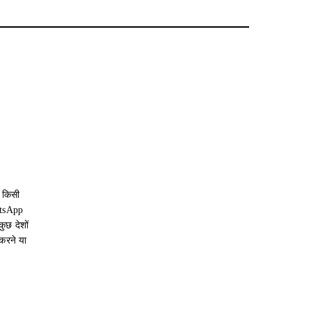
 किसी
atsApp
ुछ देशों
करने या