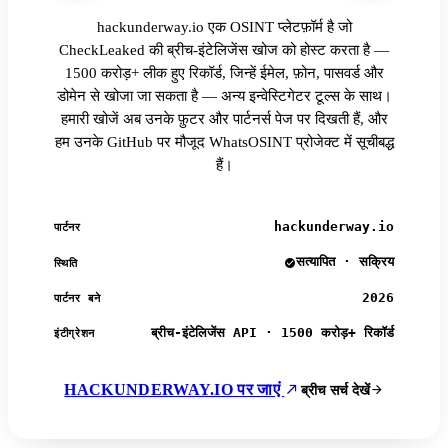
hackunderway.io एक OSINT प्लेटफ़ॉर्म है जो
CheckLeaked की ब्रीच-इंटेलिजेंस खोज को होस्ट करता है —
1500 करोड़+ लीक हुए रिकॉर्ड, जिन्हें ईमेल, फ़ोन, पासवर्ड और
डोमेन से खोजा जा सकता है — अन्य इन्वेस्टिगेटर टूल्स के साथ।
हमारी खोजें अब उनके फ़ुटर और पार्टनर्स पेज पर दिखती हैं, और
हम उनके GitHub पर मौजूद WhatsOSINT प्रोजेक्ट में सूचीबद्ध
हैं।
hackunderway.io
पार्टनर
सत्यापित · सक्रिय
स्थिति
2026
पार्टनर बने
ब्रीच-इंटेलिजेंस API · 1500 करोड़+ रिकॉर्ड
इंटीग्रेशन
HACKUNDERWAY.IO पर जाएं
ब्रीच सर्च देखें