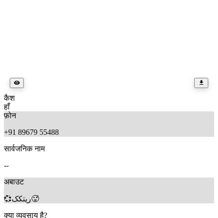
कैश
हाँ
फ़ोन
+91 89679 55488
सार्वजनिक नाम
--
अबाउट
💞ریتکک🥵
क्या व्यवसाय है?