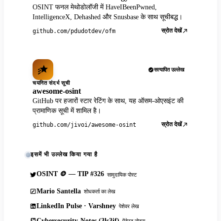
OSINT फनल मेथोडोलॉजी में HaveIBeenPwned,
IntelligenceX, Dehashed और Snusbase के साथ सूचीबद्ध।
स्रोत देखें
github.com/pdudotdev/ofm
सत्यापित उल्लेख
चयनित संदर्भ सूची
awesome-osint
GitHub पर हजारों स्टार रेटिंग के साथ, यह ऑसम-ओएसइंट की
प्रामाणिक सूची में शामिल है।
स्रोत देखें
github.com/jivoi/awesome-osint
इसमें भी उल्लेख किया गया है
OSINT 🪙 — TIP #326
सामुदायिक पोस्ट
Mario Santella
शोधकर्ता का लेख
LinkedIn Pulse · Varshney
पेशेवर लेख
Cybersecurity-Notes (3ls3if)
पेंटेस्ट नोट्स