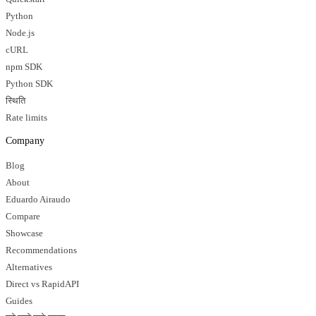
Python
Node.js
cURL
npm SDK
Python SDK
स्थिति
Rate limits
Company
Blog
About
Eduardo Airaudo
Compare
Showcase
Recommendations
Alternatives
Direct vs RapidAPI
Guides