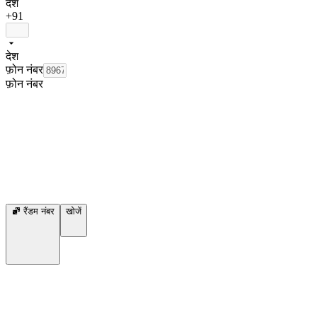
देश
+91
देश
फ़ोन नंबर
फ़ोन नंबर
रैंडम नंबर
खोजें