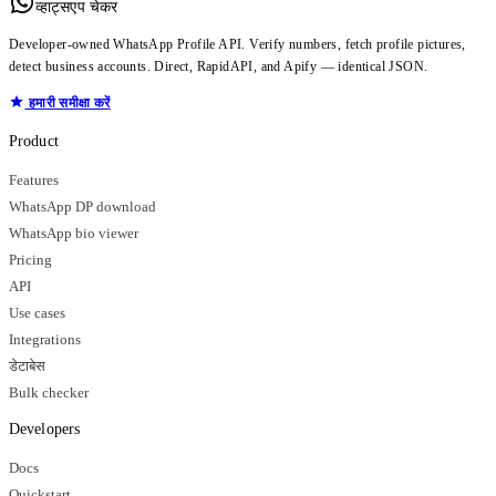
व्हाट्सएप चेकर
Developer-owned WhatsApp Profile API. Verify numbers, fetch profile pictures,
detect business accounts. Direct, RapidAPI, and Apify — identical JSON.
हमारी समीक्षा करें
Product
Features
WhatsApp DP download
WhatsApp bio viewer
Pricing
API
Use cases
Integrations
डेटाबेस
Bulk checker
Developers
Docs
Quickstart