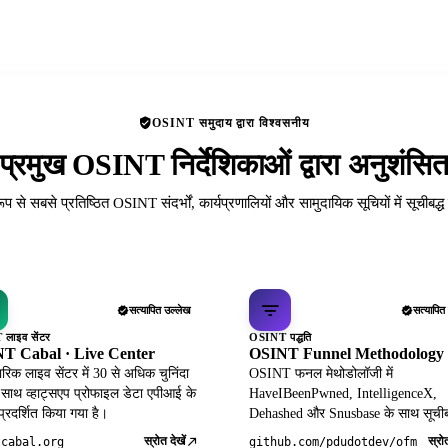
OSINT समुदाय द्वारा विश्वसनीय
प्रमुख OSINT निर्देशिकाओं द्वारा अनुशंसि
रूप से सबसे प्रतिष्ठित OSINT संदर्भों, कार्यप्रणालियों और सामुदायिक सूचियों में सूचीबद्
सत्यापित उल्लेख
सत्यापित
लाइव सेंटर
OSINT पद्धति
T Cabal · Live Center
OSINT Funnel Methodology
िक लाइव सेंटर में 30 से अधिक चुनिंदा
OSINT फनल मेथोडोलॉजी में
 साथ व्हाट्सएप प्रोफाइल डेटा एपीआई के
HaveIBeenPwned, IntelligenceX,
 प्रदर्शित किया गया है।
Dehashed और Snusbase के साथ सूचीब
स्रोत देखें
स्रोत
tcabal.org
github.com/pdudotdev/ofm