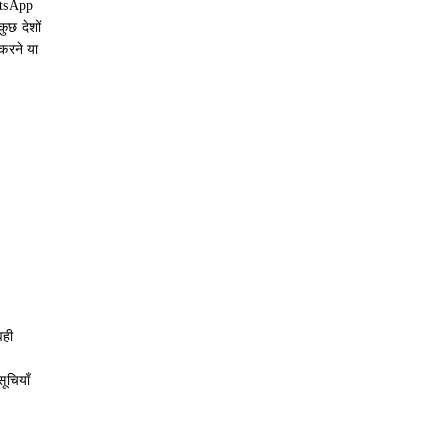
atsApp
ुछ देशों
करने या
वही
ूचियाँ