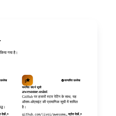
त
ध किया गया है।
 उल्लेख
सत्यापित उल्लेख
चयनित संदर्भ सूची
awesome-osint
GitHub पर हजारों स्टार रेटिंग के साथ, यह
ऑसम-ओएसइंट की प्रामाणिक सूची में शामिल
द्ध।
है।
 देखें
स्रोत देखें
github.com/jivoi/awesome-osint