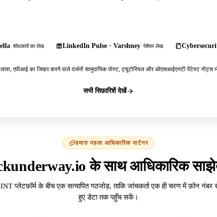
ella
LinkedIn Pulse · Varshney
Cybersecurit
शोधकर्ता का लेख
पेशेवर लेख
ावा, एपीआई का जिक्र करने वाले दर्जनों सामुदायिक पोस्ट, ट्यूटोरियल और ओएसआईएनटी पेंटेस्ट नोट्स भी
सभी सिफ़ारिशें देखें
हमारा पहला आधिकारिक पार्टनर
ckunderway.io के साथ आधिकारिक साझेद
INT प्लेटफ़ॉर्म के बीच एक सत्यापित गठजोड़, ताकि जांचकर्ता एक ही चरण में फ़ोन नंबर 
हुए डेटा तक पहुँच सकें।