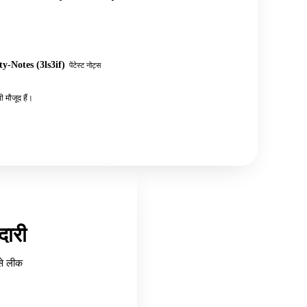
y-Notes (3ls3if)
पेंटेस्ट नोट्स
 मौजूद हैं।
ारी
से लीक