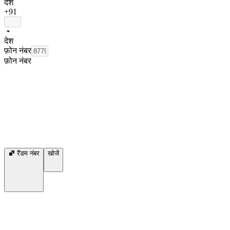
देश
+91
देश
फ़ोन नंबर
फ़ोन नंबर
रैंडम नंबर
खोजें