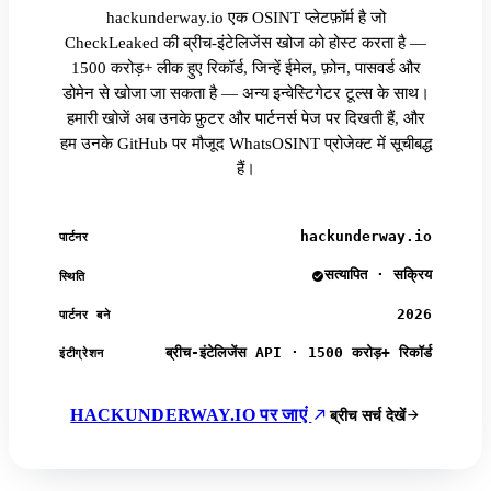
hackunderway.io एक OSINT प्लेटफ़ॉर्म है जो
CheckLeaked की ब्रीच-इंटेलिजेंस खोज को होस्ट करता है —
1500 करोड़+ लीक हुए रिकॉर्ड, जिन्हें ईमेल, फ़ोन, पासवर्ड और
डोमेन से खोजा जा सकता है — अन्य इन्वेस्टिगेटर टूल्स के साथ।
हमारी खोजें अब उनके फ़ुटर और पार्टनर्स पेज पर दिखती हैं, और
हम उनके GitHub पर मौजूद WhatsOSINT प्रोजेक्ट में सूचीबद्ध
हैं।
hackunderway.io
पार्टनर
सत्यापित · सक्रिय
स्थिति
2026
पार्टनर बने
ब्रीच-इंटेलिजेंस API · 1500 करोड़+ रिकॉर्ड
इंटीग्रेशन
HACKUNDERWAY.IO पर जाएं
ब्रीच सर्च देखें