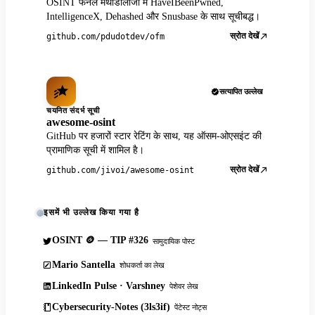
OSINT फनल मेथोडोलॉजी में HaveIBeenPwned,
IntelligenceX, Dehashed और Snusbase के साथ सूचीबद्ध।
स्रोत देखें
github.com/pdudotdev/ofm
सत्यापित उल्लेख
चयनित संदर्भ सूची
awesome-osint
GitHub पर हजारों स्टार रेटिंग के साथ, यह ऑसम-ओएसइंट की
प्रामाणिक सूची में शामिल है।
स्रोत देखें
github.com/jivoi/awesome-osint
इसमें भी उल्लेख किया गया है
OSINT 🪙 — TIP #326
सामुदायिक पोस्ट
Mario Santella
शोधकर्ता का लेख
LinkedIn Pulse · Varshney
पेशेवर लेख
Cybersecurity-Notes (3ls3if)
पेंटेस्ट नोट्स