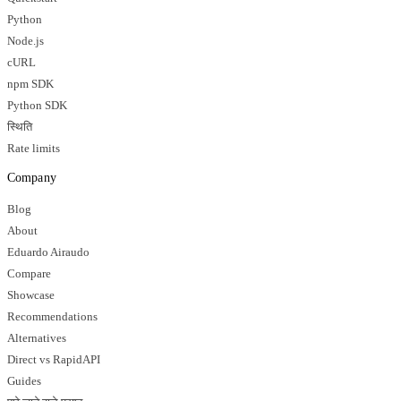
Python
Node.js
cURL
npm SDK
Python SDK
स्थिति
Rate limits
Company
Blog
About
Eduardo Airaudo
Compare
Showcase
Recommendations
Alternatives
Direct vs RapidAPI
Guides