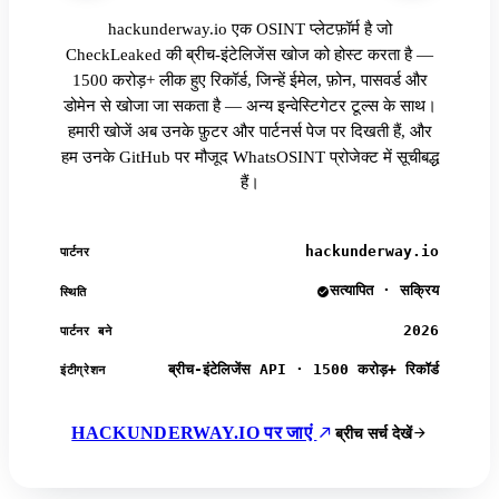
hackunderway.io एक OSINT प्लेटफ़ॉर्म है जो
CheckLeaked की ब्रीच-इंटेलिजेंस खोज को होस्ट करता है —
1500 करोड़+ लीक हुए रिकॉर्ड, जिन्हें ईमेल, फ़ोन, पासवर्ड और
डोमेन से खोजा जा सकता है — अन्य इन्वेस्टिगेटर टूल्स के साथ।
हमारी खोजें अब उनके फ़ुटर और पार्टनर्स पेज पर दिखती हैं, और
हम उनके GitHub पर मौजूद WhatsOSINT प्रोजेक्ट में सूचीबद्ध
हैं।
hackunderway.io
पार्टनर
सत्यापित · सक्रिय
स्थिति
2026
पार्टनर बने
ब्रीच-इंटेलिजेंस API · 1500 करोड़+ रिकॉर्ड
इंटीग्रेशन
HACKUNDERWAY.IO पर जाएं
ब्रीच सर्च देखें