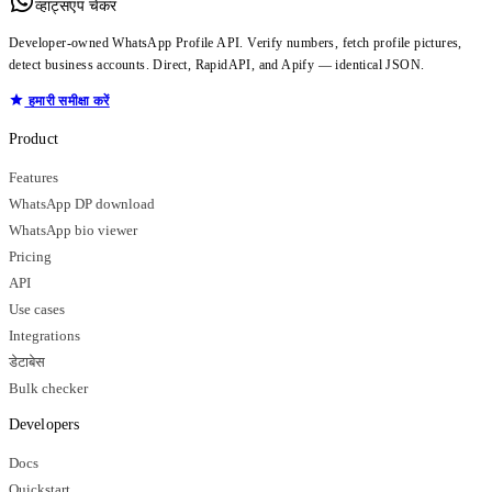
व्हाट्सएप चेकर
Developer-owned WhatsApp Profile API. Verify numbers, fetch profile pictures,
detect business accounts. Direct, RapidAPI, and Apify — identical JSON.
हमारी समीक्षा करें
Product
Features
WhatsApp DP download
WhatsApp bio viewer
Pricing
API
Use cases
Integrations
डेटाबेस
Bulk checker
Developers
Docs
Quickstart