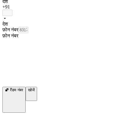
देश
+91
देश
फ़ोन नंबर
फ़ोन नंबर
रैंडम नंबर
खोजें