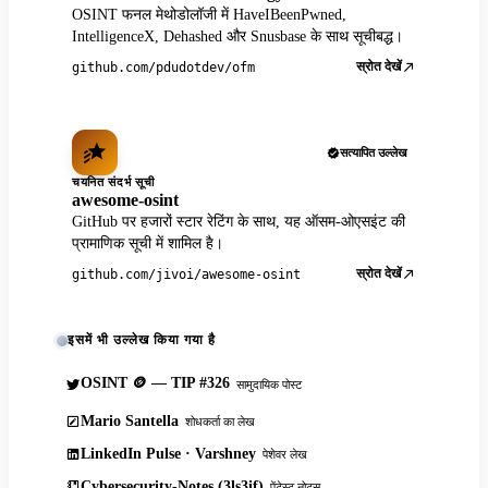
OSINT फनल मेथोडोलॉजी में HaveIBeenPwned,
IntelligenceX, Dehashed और Snusbase के साथ सूचीबद्ध।
स्रोत देखें
github.com/pdudotdev/ofm
सत्यापित उल्लेख
चयनित संदर्भ सूची
awesome-osint
GitHub पर हजारों स्टार रेटिंग के साथ, यह ऑसम-ओएसइंट की
प्रामाणिक सूची में शामिल है।
स्रोत देखें
github.com/jivoi/awesome-osint
इसमें भी उल्लेख किया गया है
OSINT 🪙 — TIP #326
सामुदायिक पोस्ट
Mario Santella
शोधकर्ता का लेख
LinkedIn Pulse · Varshney
पेशेवर लेख
Cybersecurity-Notes (3ls3if)
पेंटेस्ट नोट्स