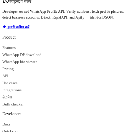
व्हाट्सएप चेकर
Developer-owned WhatsApp Profile API. Verify numbers, fetch profile pictures,
detect business accounts. Direct, RapidAPI, and Apify — identical JSON.
हमारी समीक्षा करें
Product
Features
WhatsApp DP download
WhatsApp bio viewer
Pricing
API
Use cases
Integrations
डेटाबेस
Bulk checker
Developers
Docs
Quickstart