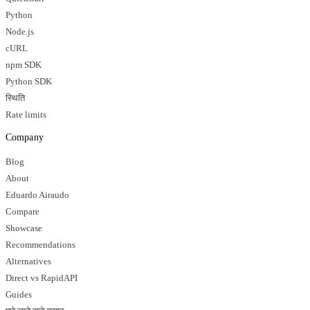
Python
Node.js
cURL
npm SDK
Python SDK
स्थिति
Rate limits
Company
Blog
About
Eduardo Airaudo
Compare
Showcase
Recommendations
Alternatives
Direct vs RapidAPI
Guides