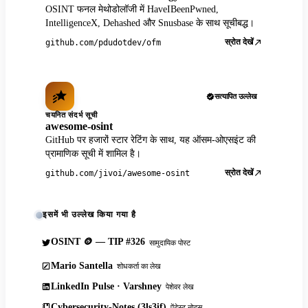
OSINT फनल मेथोडोलॉजी में HaveIBeenPwned,
IntelligenceX, Dehashed और Snusbase के साथ सूचीबद्ध।
स्रोत देखें
github.com/pdudotdev/ofm
सत्यापित उल्लेख
चयनित संदर्भ सूची
awesome-osint
GitHub पर हजारों स्टार रेटिंग के साथ, यह ऑसम-ओएसइंट की
प्रामाणिक सूची में शामिल है।
स्रोत देखें
github.com/jivoi/awesome-osint
इसमें भी उल्लेख किया गया है
OSINT 🪙 — TIP #326
सामुदायिक पोस्ट
Mario Santella
शोधकर्ता का लेख
LinkedIn Pulse · Varshney
पेशेवर लेख
Cybersecurity-Notes (3ls3if)
पेंटेस्ट नोट्स