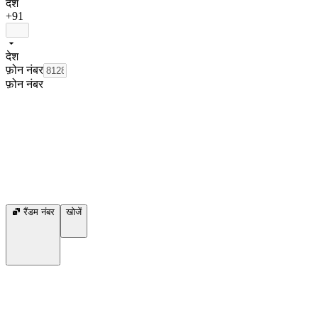
देश
+91
देश
फ़ोन नंबर
फ़ोन नंबर
रैंडम नंबर
खोजें