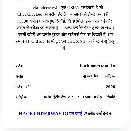
hackunderway.io एक OSINT प्लेटफ़ॉर्म है जो
CheckLeaked की ब्रीच-इंटेलिजेंस खोज को होस्ट करता है —
1500 करोड़+ लीक हुए रिकॉर्ड, जिन्हें ईमेल, फ़ोन, पासवर्ड और
डोमेन से खोजा जा सकता है — अन्य इन्वेस्टिगेटर टूल्स के साथ।
हमारी खोजें अब उनके फ़ुटर और पार्टनर्स पेज पर दिखती हैं, और
हम उनके GitHub पर मौजूद WhatsOSINT प्रोजेक्ट में सूचीबद्ध
हैं।
hackunderway.io
पार्टनर
सत्यापित · सक्रिय
स्थिति
2026
पार्टनर बने
ब्रीच-इंटेलिजेंस API · 1500 करोड़+ रिकॉर्ड
इंटीग्रेशन
HACKUNDERWAY.IO पर जाएं
ब्रीच सर्च देखें