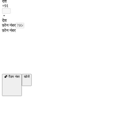
देश
+91
देश
फ़ोन नंबर
फ़ोन नंबर
रैंडम नंबर
खोजें