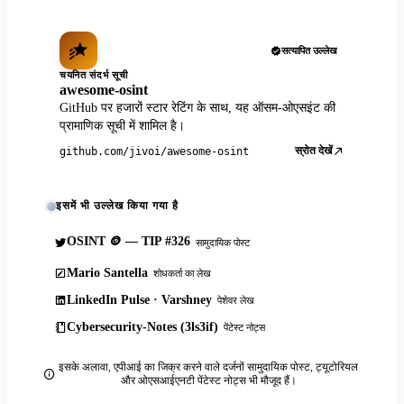
सत्यापित उल्लेख
चयनित संदर्भ सूची
awesome-osint
GitHub पर हजारों स्टार रेटिंग के साथ, यह ऑसम-ओएसइंट की
प्रामाणिक सूची में शामिल है।
स्रोत देखें
github.com/jivoi/awesome-osint
इसमें भी उल्लेख किया गया है
OSINT 🪙 — TIP #326
सामुदायिक पोस्ट
Mario Santella
शोधकर्ता का लेख
LinkedIn Pulse · Varshney
पेशेवर लेख
Cybersecurity-Notes (3ls3if)
पेंटेस्ट नोट्स
इसके अलावा, एपीआई का जिक्र करने वाले दर्जनों सामुदायिक पोस्ट, ट्यूटोरियल
और ओएसआईएनटी पेंटेस्ट नोट्स भी मौजूद हैं।