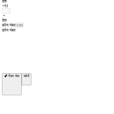
देश
+91
देश
फ़ोन नंबर
फ़ोन नंबर
रैंडम नंबर
खोजें