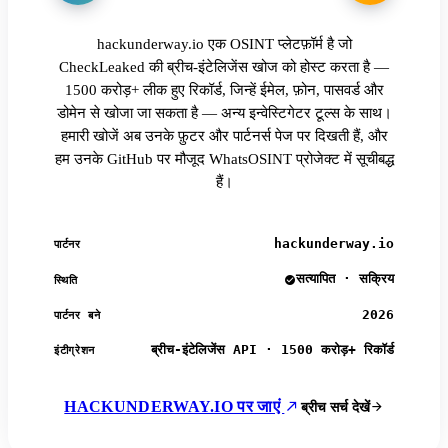
hackunderway.io एक OSINT प्लेटफ़ॉर्म है जो
CheckLeaked की ब्रीच-इंटेलिजेंस खोज को होस्ट करता है —
1500 करोड़+ लीक हुए रिकॉर्ड, जिन्हें ईमेल, फ़ोन, पासवर्ड और
डोमेन से खोजा जा सकता है — अन्य इन्वेस्टिगेटर टूल्स के साथ।
हमारी खोजें अब उनके फ़ुटर और पार्टनर्स पेज पर दिखती हैं, और
हम उनके GitHub पर मौजूद WhatsOSINT प्रोजेक्ट में सूचीबद्ध
हैं।
hackunderway.io
पार्टनर
सत्यापित · सक्रिय
स्थिति
2026
पार्टनर बने
ब्रीच-इंटेलिजेंस API · 1500 करोड़+ रिकॉर्ड
इंटीग्रेशन
HACKUNDERWAY.IO पर जाएं
ब्रीच सर्च देखें