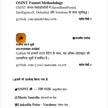
OSINT Funnel Methodology
OSINT फनल मेथोडोलॉजी में HaveIBeenPwned,
IntelligenceX, Dehashed और Snusbase के साथ सूचीबद्ध।
स्रोत देखें
github.com/pdudotdev/ofm
सत्यापित उल्लेख
चयनित संदर्भ सूची
awesome-osint
GitHub पर हजारों स्टार रेटिंग के साथ, यह ऑसम-ओएसइंट की
प्रामाणिक सूची में शामिल है।
स्रोत देखें
github.com/jivoi/awesome-osint
इसमें भी उल्लेख किया गया है
OSINT 🪙 — TIP #326
सामुदायिक पोस्ट
Mario Santella
शोधकर्ता का लेख
LinkedIn Pulse · Varshney
पेशेवर लेख