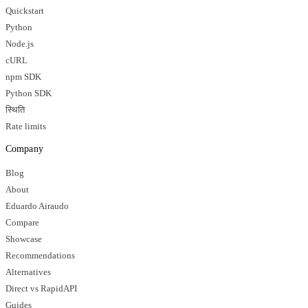
Quickstart
Python
Node.js
cURL
npm SDK
Python SDK
स्थिति
Rate limits
Company
Blog
About
Eduardo Airaudo
Compare
Showcase
Recommendations
Alternatives
Direct vs RapidAPI
Guides