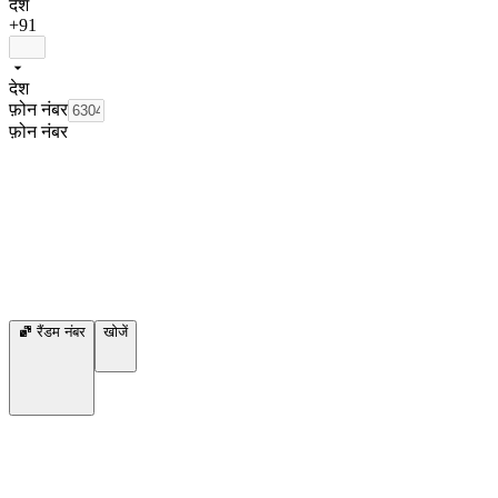
देश
+91
देश
फ़ोन नंबर
फ़ोन नंबर
रैंडम नंबर
खोजें