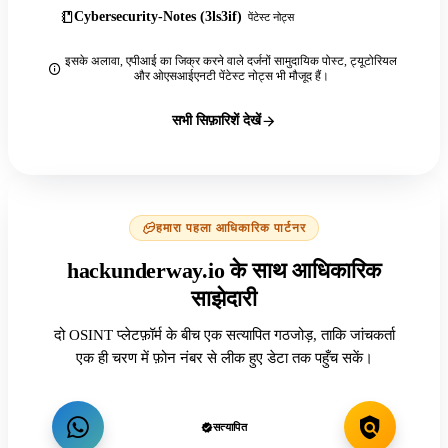
Cybersecurity-Notes (3ls3if)
पेंटेस्ट नोट्स
इसके अलावा, एपीआई का जिक्र करने वाले दर्जनों सामुदायिक पोस्ट, ट्यूटोरियल
और ओएसआईएनटी पेंटेस्ट नोट्स भी मौजूद हैं।
सभी सिफ़ारिशें देखें
हमारा पहला आधिकारिक पार्टनर
hackunderway.io के साथ आधिकारिक
साझेदारी
दो OSINT प्लेटफ़ॉर्म के बीच एक सत्यापित गठजोड़, ताकि जांचकर्ता
एक ही चरण में फ़ोन नंबर से लीक हुए डेटा तक पहुँच सकें।
सत्यापित